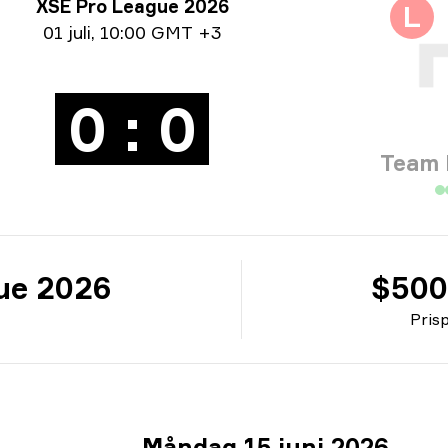
neringsinfo
XSE Pro League 2026
L
um info
01 juli
,
10:00 GMT +3
0 : 0
Team 
ue 2026
$500
Pris
Måndag 15 juni 2026