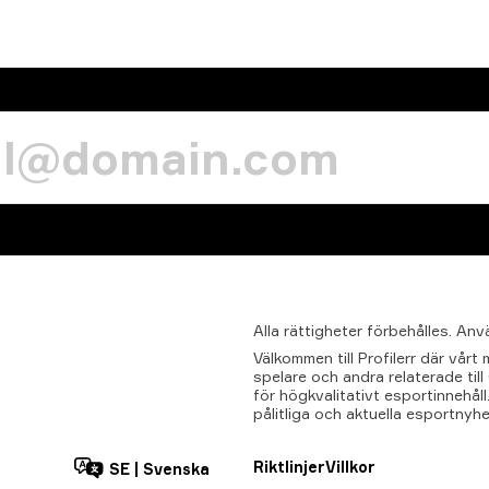
Alla
rättigheter
förbehålles.
Anv
Välkommen till Profilerr där vår
spelare och andra relaterade til
för högkvalitativt esportinnehåll.
pålitliga och aktuella esportnyhe
Riktlinjer
Villkor
SE
|
Svenska