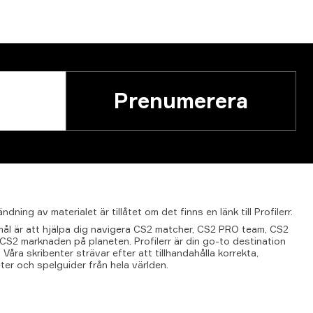
Prenumerera
ändning
av
materialet
är
tillåtet
om
det
finns
en
länk
till
Profilerr.
t mål är att hjälpa dig navigera CS2 matcher, CS2 PRO team, CS2
l CS2 marknaden på planeten. Profilerr är din go-to destination
 Våra skribenter strävar efter att tillhandahålla korrekta,
ter och spelguider från hela världen.