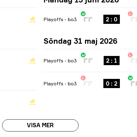
W
L
2 : 0
Playoffs
-
bo3
Söndag 31 maj 2026
W
L
2 : 1
Playoffs
-
bo3
L
W
0 : 2
Playoffs
-
bo3
VISA MER