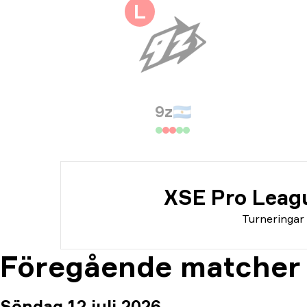
Tur
L
Dat
9z
🇦🇷
XSE Pro Leag
Turneringar
Föregående matcher
Söndag 12 juli 2026