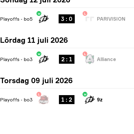
W
L
3 : 0
Playoffs
-
bo5
PARIVISION
Lördag 11 juli 2026
W
L
2 : 1
Playoffs
-
bo3
Alliance
Torsdag 09 juli 2026
L
W
1 : 2
Playoffs
-
bo3
9z