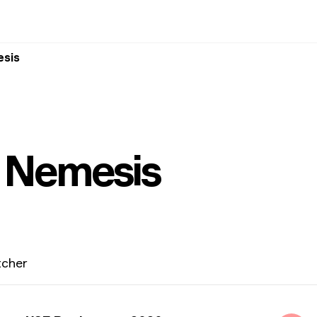
esis
 Nemesis
tcher