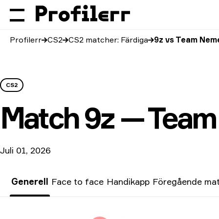
Profilerr
CS2
CS2 matcher: Färdiga
9z vs Team Nem
CS2
Match
9z — Team
Juli 01, 2026
Generell
Face to face
Handikapp
Föregående ma