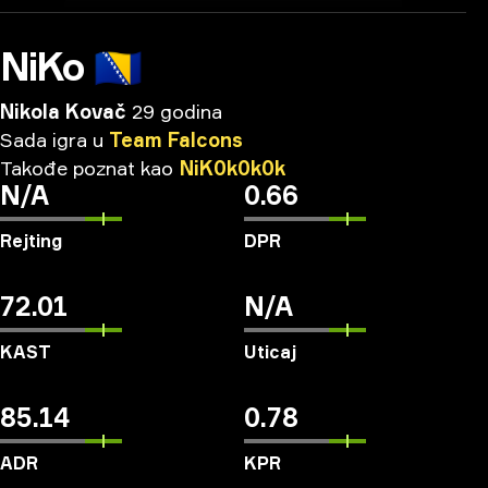
NiKo
🇧🇦
Nikola Kovač
29 godina
Sada
igra
u
Team
Falcons
Takođe
poznat
kao
NiK0k0k0k
N/A
0.66
Rejting
DPR
72.01
N/A
KAST
Uticaj
85.14
0.78
ADR
KPR