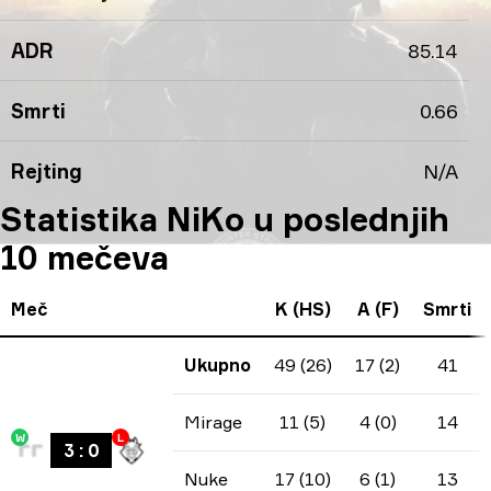
ADR
85.14
Smrti
0.66
Rejting
N/A
Statistika NiKo u poslednjih
10 mečeva
Meč
K (HS)
A (F)
Smrti
Ukupno
49 (26)
17 (2)
41
Mirage
11 (5)
4 (0)
14
W
L
3
:
0
Nuke
17 (10)
6 (1)
13