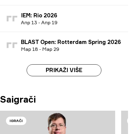
IEM: Rio 2026
А
пр
13
-
А
пр
19
BLAST Open: Rotterdam Spring 2026
М
ар
18
-
М
ар
29
PRIKAŽI VIŠE
Saigrači
IGRAČI
I