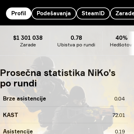
Profil
Podešavanja
SteamID
Zarad
Profil NiKo's
$1 301 038
0.78
40%
Zarade
Ubistva po rundi
Hedšotovi
Prosečna statistika NiKo’s
po rundi
Brze asistencije
0.04
KAST
72.01
Asistencije
0.19