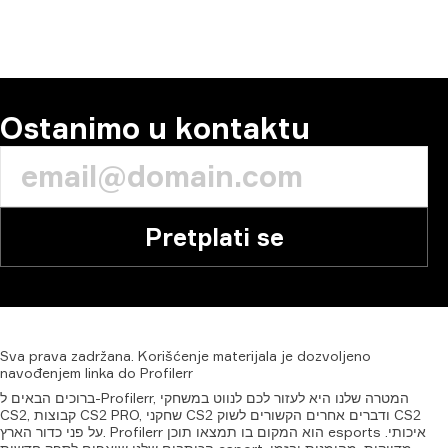
KOMENTAR
Ostanimo u kontaktu
Pretplati se
Sva
prava
zadržana.
Korišćenje
materijala
je
dozvoljeno
navođenjem
linka
do
Profilerr
ברוכים הבאים ל-Profilerr, המטרה שלנו היא לעזור לכם לנווט במשחקי
CS2, קבוצות CS2 PRO, שחקני CS2 ודברים אחרים הקשורים לשוק CS2
על פני כדור הארץ. Profilerr הוא המקום בו תמצאו תוכן esports איכותי.