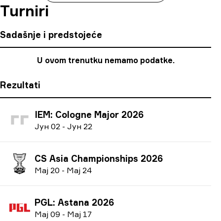
Turniri
Sadašnje i predstojeće
U ovom trenutku nemamo podatke.
Rezultati
IEM: Cologne Major 2026
Ј
ун
02
-
Ј
ун
22
CS Asia Championships 2026
М
ај
20
-
М
ај
24
PGL: Astana 2026
М
ај
09
-
М
ај
17