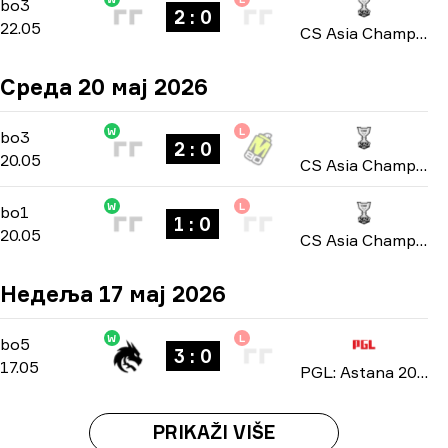
Group A
-
bo3
bo3
2 : 0
22.05
CS Asia Championships 2026
Среда 20 мај 2026
W
L
Group A
-
bo3
bo3
2 : 0
20.05
CS Asia Championships 2026
W
L
Group A
-
bo1
bo1
1 : 0
20.05
CS Asia Championships 2026
Недеља 17 мај 2026
W
L
Playoffs
-
bo5
bo5
3 : 0
17.05
PGL: Astana 2026
PRIKAŽI VIŠE