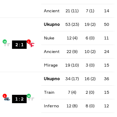
Ancient
21 (11)
7 (1)
14
Ukupno
53 (23)
19 (2)
50
Nuke
12 (4)
6 (0)
11
W
L
2
:
1
Ancient
22 (9)
10 (2)
24
Mirage
19 (10)
3 (0)
15
Ukupno
34 (17)
16 (2)
36
Train
7 (4)
2 (0)
15
L
W
1
:
2
Inferno
12 (8)
8 (0)
12