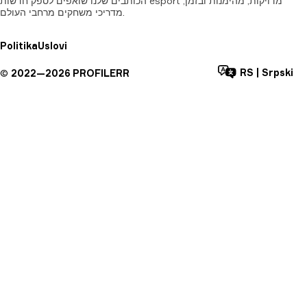
הכותבים שלנו שואפים לספק חדשות esport מדויקות, מהימנות ובזמן,
מדריכי משחקים מרחבי העולם.
Politika
Uslovi
RS
|
Srpski
©
2022—
2026
PROFILERR