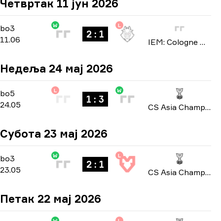
Четвртак 11 јун 2026
W
L
Stage 3
-
bo3
bo3
2 : 1
11.06
IEM: Cologne Major 2026
Недеља 24 мај 2026
L
W
Playoffs
-
bo5
bo5
1 : 3
24.05
CS Asia Championships 2026
Субота 23 мај 2026
W
L
Playoffs
-
bo3
bo3
2 : 1
23.05
CS Asia Championships 2026
Петак 22 мај 2026
W
L