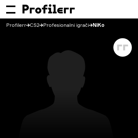
Profilerr
CS2
Profesionalni igrači
NiKo