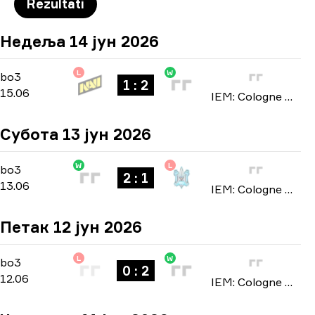
Rezultati
Недеља 14 јун 2026
L
W
Stage 3
-
bo3
bo3
1 : 2
15.06
IEM: Cologne Major 2026
Субота 13 јун 2026
W
L
Stage 3
-
bo3
bo3
2 : 1
13.06
IEM: Cologne Major 2026
Петак 12 јун 2026
L
W
Stage 3
-
bo3
bo3
0 : 2
12.06
IEM: Cologne Major 2026