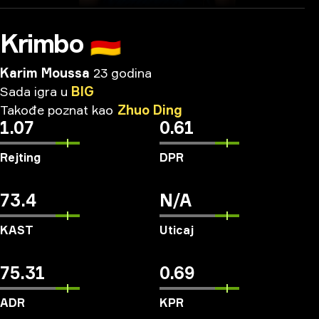
Krimbo
🇩🇪
Karim Moussa
23 godina
Sada
igra
u
BIG
Takođe
poznat
kao
Zhuo
Ding
1.07
0.61
Rejting
DPR
73.4
N/A
KAST
Uticaj
75.31
0.69
ADR
KPR