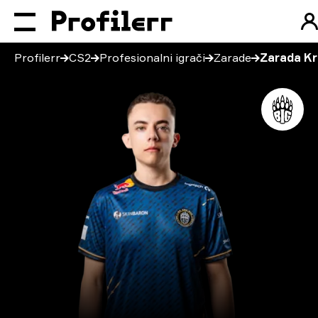
Profilerr
CS2
Profesionalni igrači
Zarade
Zarada Kr