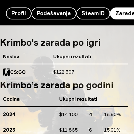
Profil
Podešavanja
SteamID
Zarad
Zarada Krimbo's
Krimbo’s zarada po igri
Naslov
Ukupni rezultati
Ukupni rezultati
$122 307
CS:GO
Krimbo’s zarada po godini
Godina
Ukupni rezultati
2024
$14 100
4
18.90%
Zarade
Broj turnira
Procenti
2023
$11 865
6
15.91%
Zarade
Broj turnira
Procenti