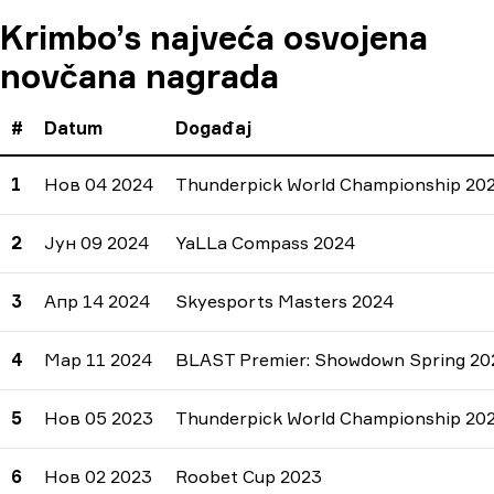
Zarade
Broj turnira
Procenti
Krimbo’s najveća osvojena
novčana nagrada
#
Datum
Događaj
1
Нов 04 2024
Thunderpick World Championship 20
2
Јун 09 2024
YaLLa Compass 2024
3
Апр 14 2024
Skyesports Masters 2024
4
Мар 11 2024
BLAST Premier: Showdown Spring 20
5
Нов 05 2023
Thunderpick World Championship 20
6
Нов 02 2023
Roobet Cup 2023