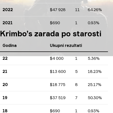
2022
$47 928
11
64.26%
Zarade
Broj turnira
Procenti
2021
$690
1
0.93%
Zarade
Broj turnira
Procenti
Krimbo’s zarada po starosti
Godina
Ukupni rezultati
22
$4 000
1
5.36%
Zarade
Broj turnira
Procenti
21
$13 600
5
18.23%
Zarade
Broj turnira
Procenti
20
$18 775
8
25.17%
Zarade
Broj turnira
Procenti
19
$37 519
7
50.30%
Zarade
Broj turnira
Procenti
18
$690
1
0.93%