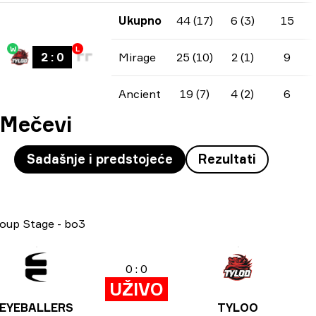
Ukupno
44 (17)
6 (3)
15
W
L
2
:
0
Mirage
25 (10)
2 (1)
9
Ancient
19 (7)
4 (2)
6
Mečevi
Sadašnje i predstojeće
Rezultati
oup Stage
-
bo3
0 : 0
UŽIVO
EYEBALLERS
TYLOO