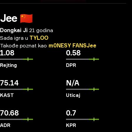
Jee
🇨🇳
Dongkai Ji
21 godina
Sada
igra
u
TYLOO
Takođe
poznat
kao
m0NESY
FANSJee
1.08
0.58
Rejting
DPR
75.14
N/A
KAST
Uticaj
70.68
0.7
ADR
KPR