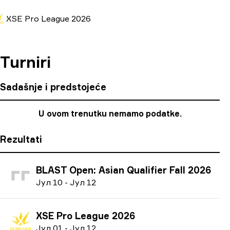
XSE Pro League 2026
Turniri
Sadašnje i predstojeće
U ovom trenutku nemamo podatke.
Rezultati
BLAST Open: Asian Qualifier Fall 2026
Ј
ул
10
-
Ј
ул
12
XSE Pro League 2026
Ј
ул
01
-
Ј
ул
12