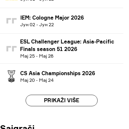
IEM: Cologne Major 2026
Ј
ун
02
-
Ј
ун
22
ESL Challenger League: Asia-Pacific
Finals season 51 2026
М
ај
25
-
М
ај
28
CS Asia Championships 2026
М
ај
20
-
М
ај
24
PRIKAŽI VIŠE
Saigrači