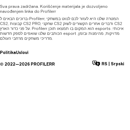
Sva
prava
zadržana.
Korišćenje
materijala
je
dozvoljeno
navođenjem
linka
do
Profilerr
ברוכים הבאים ל-Profilerr, המטרה שלנו היא לעזור לכם לנווט במשחקי
CS2, קבוצות CS2 PRO, שחקני CS2 ודברים אחרים הקשורים לשוק CS2
על פני כדור הארץ. Profilerr הוא המקום בו תמצאו תוכן esports איכותי.
הכותבים שלנו שואפים לספק חדשות esport מדויקות, מהימנות ובזמן,
מדריכי משחקים מרחבי העולם.
Politika
Uslovi
RS
|
Srpski
©
2022—
2026
PROFILERR