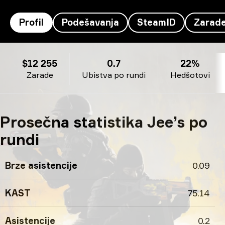
Profil
Podešavanja
SteamID
Zarad
Profil Jee's
$12 255
0.7
22%
Zarade
Ubistva po rundi
Hedšotovi
Prosečna statistika Jee’s po
rundi
Brze asistencije
0.09
KAST
75.14
Asistencije
0.2