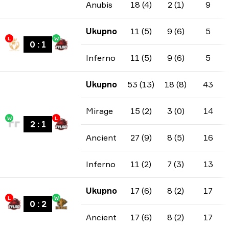
Anubis
18 (4)
2 (1)
9
Ukupno
11 (5)
9 (6)
5
L
W
0
:
1
Inferno
11 (5)
9 (6)
5
Ukupno
53 (13)
18 (8)
43
Mirage
15 (2)
3 (0)
14
W
L
2
:
1
Ancient
27 (9)
8 (5)
16
Inferno
11 (2)
7 (3)
13
Ukupno
17 (6)
8 (2)
17
L
W
0
:
2
Ancient
17 (6)
8 (2)
17