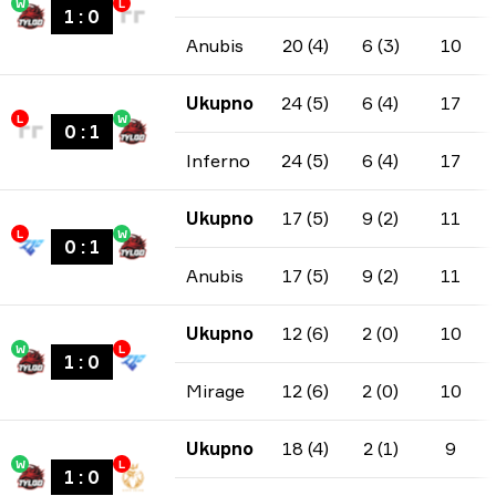
W
L
1
:
0
Anubis
20 (4)
6 (3)
10
Ukupno
24 (5)
6 (4)
17
L
W
0
:
1
Inferno
24 (5)
6 (4)
17
Ukupno
17 (5)
9 (2)
11
L
W
0
:
1
Anubis
17 (5)
9 (2)
11
Ukupno
12 (6)
2 (0)
10
W
L
1
:
0
Mirage
12 (6)
2 (0)
10
Ukupno
18 (4)
2 (1)
9
W
L
1
:
0