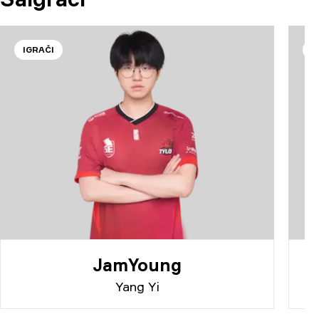
IGRAČI
I
JamYoung
Yang Yi