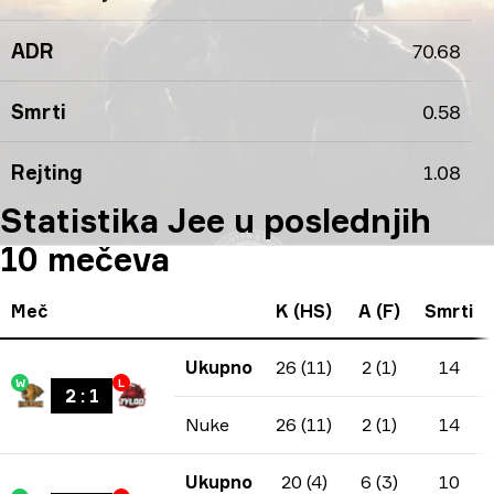
ADR
70.68
Smrti
0.58
Rejting
1.08
Statistika Jee u poslednjih
10 mečeva
Meč
K (HS)
A (F)
Smrti
Ukupno
26 (11)
2 (1)
14
W
L
2
:
1
Nuke
26 (11)
2 (1)
14
Ukupno
20 (4)
6 (3)
10