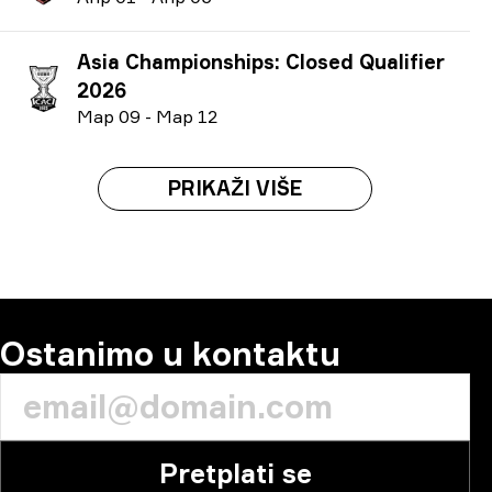
Asia Championships: Closed Qualifier
2026
М
ар
09
-
М
ар
12
PRIKAŽI VIŠE
Ostanimo u kontaktu
Pretplati se