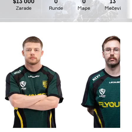
$13 000
0
0
13
Zarade
Runde
Mape
Mečevi