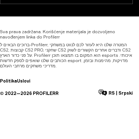
Sva
prava
zadržana.
Korišćenje
materijala
je
dozvoljeno
navođenjem
linka
do
Profilerr
ברוכים הבאים ל-Profilerr, המטרה שלנו היא לעזור לכם לנווט במשחקי
CS2, קבוצות CS2 PRO, שחקני CS2 ודברים אחרים הקשורים לשוק CS2
על פני כדור הארץ. Profilerr הוא המקום בו תמצאו תוכן esports איכותי.
הכותבים שלנו שואפים לספק חדשות esport מדויקות, מהימנות ובזמן,
מדריכי משחקים מרחבי העולם.
Politika
Uslovi
RS
|
Srpski
©
2022—
2026
PROFILERR