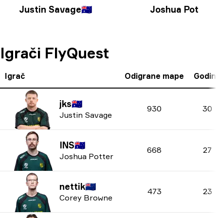
Justin Savage
🇦🇺
Joshua Potter
🇦
Igrači FlyQuest
Igrač
Odigrane mape
Godin
jks
🇦🇺
930
30
Justin Savage
INS
🇦🇺
668
27
Joshua Potter
nettik
🇳🇿
473
23
Corey Browne