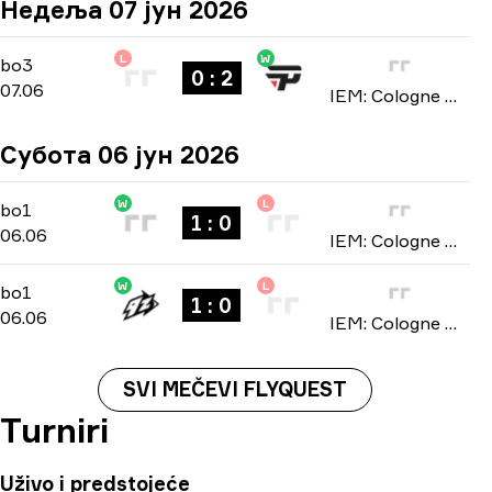
Недеља 07 јун 2026
L
W
Stage 2
-
bo3
bo3
0 : 2
07.06
IEM: Cologne Major 2026
Субота 06 јун 2026
W
L
Stage 2
-
bo1
bo1
1 : 0
06.06
IEM: Cologne Major 2026
W
L
Stage 2
-
bo1
bo1
1 : 0
06.06
IEM: Cologne Major 2026
SVI MEČEVI FLYQUEST
Turniri
Uživo i predstojeće