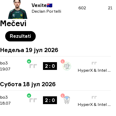
Vexite
🇦🇺
602
21
Declan Portelli
Mečevi
Rezultati
Недеља 19 јул 2026
W
L
Playoffs
-
bo3
bo3
2 : 0
19.07
HyperX & Intel Nationals 2026
Субота 18 јул 2026
W
L
Playoffs
-
bo3
bo3
2 : 0
18.07
HyperX & Intel Nationals 2026