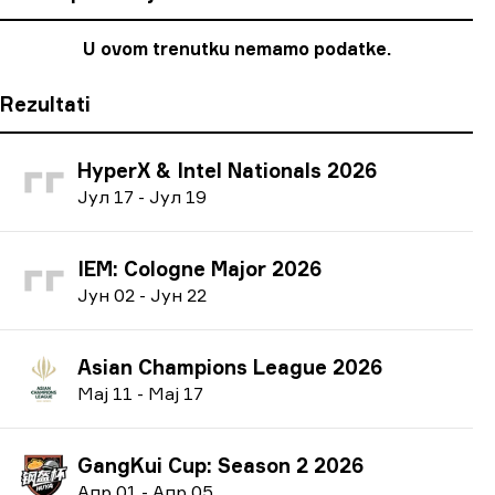
U ovom trenutku nemamo podatke.
Rezultati
HyperX & Intel Nationals 2026
Ј
ул
17
-
Ј
ул
19
IEM: Cologne Major 2026
Ј
ун
02
-
Ј
ун
22
Asian Champions League 2026
М
ај
11
-
М
ај
17
GangKui Cup: Season 2 2026
А
пр
01
-
А
пр
05