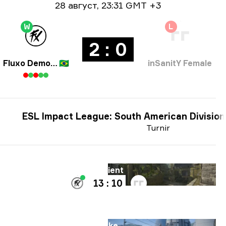
Informacije o datumu
28 август
,
23:31 GMT +3
W
L
2 : 0
Fluxo Demons
🇧🇷
inSanitY Female
ESL Impact League: South American Division
Turnir
Mapa
Ancient
13 : 10
Mapa
Nuke