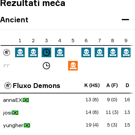
Rezultati meča
Ancient
1
2
3
4
5
6
7
8
9
Fluxo Demons
K (HS)
A (F)
D
annaEX
🇧🇷
13 (8)
9 (0)
16
josi
🇧🇷
14 (8)
11 (3)
13
yungher
🇧🇷
19 (4)
5 (3)
15