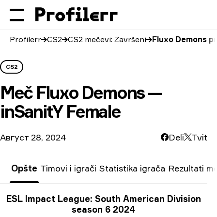
Profilerr
CS2
CS2 mečevi: Završeni
Fluxo Demons pr
CS2
Meč
Fluxo Demons —
inSanitY Female
Август 28, 2024
Deli
Tvit
Opšte
Timovi i igrači
Statistika igrača
Rezultati m
Informacije o turniru
ESL Impact League: South American Division
season 6 2024