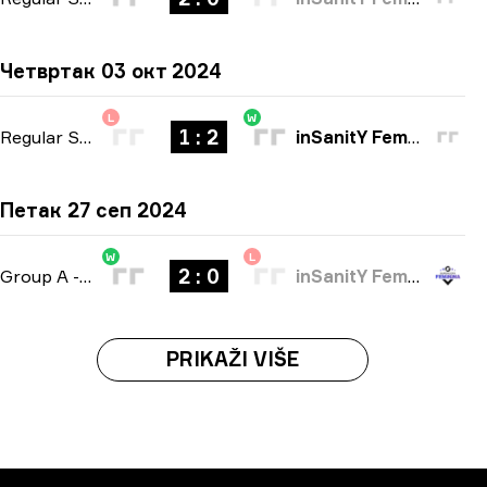
Четвртак 03 окт 2024
L
W
1 : 2
Regular Season
-
bo3
inSanitY Female
Петак 27 сеп 2024
W
L
2 : 0
Group A
-
bo3
inSanitY Female
PRIKAŽI VIŠE