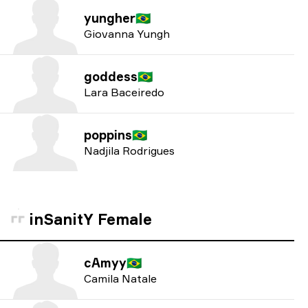
yungher
🇧🇷
Giovanna Yungh
goddess
🇧🇷
Lara Baceiredo
poppins
🇧🇷
Nadjila Rodrigues
inSanitY Female
cAmyy
🇧🇷
Camila Natale