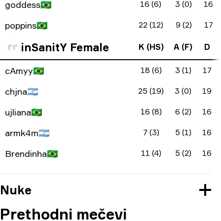
goddess
🇧🇷
16 (6)
3 (0)
16
poppins
🇧🇷
22 (12)
9 (2)
17
inSanitY Female
K (HS)
A (F)
D
cAmyy
🇧🇷
18 (6)
3 (1)
17
chjna
🇦🇷
25 (19)
3 (0)
19
ujliana
🇧🇷
16 (8)
6 (2)
16
armk4m
🇦🇷
7 (3)
5 (1)
16
Brendinha
🇧🇷
11 (4)
5 (2)
16
Nuke
Prethodni mečevi