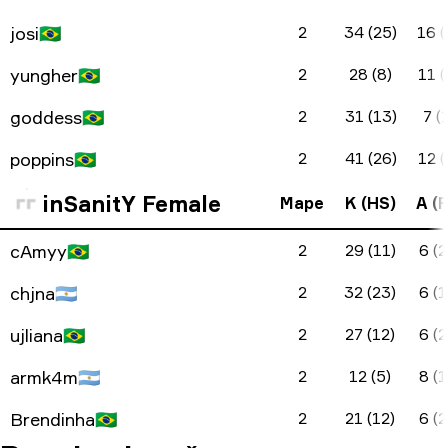
josi
🇧🇷
2
34 (25)
16 (
yungher
🇧🇷
2
28 (8)
11 (
goddess
🇧🇷
2
31 (13)
7 (
poppins
🇧🇷
2
41 (26)
12 (
inSanitY Female
Mape
K (HS)
A (F
cAmyy
🇧🇷
2
29 (11)
6 (2
chjna
🇦🇷
2
32 (23)
6 (1
ujliana
🇧🇷
2
27 (12)
6 (2
armk4m
🇦🇷
2
12 (5)
8 (1
Brendinha
🇧🇷
2
21 (12)
6 (2