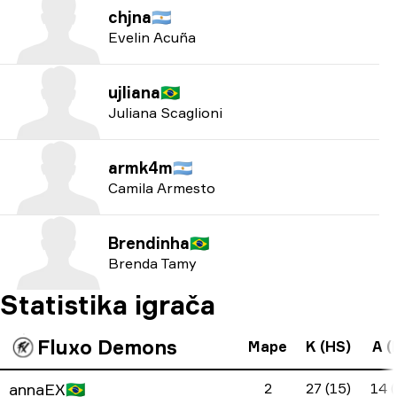
chjna
🇦🇷
Evelin Acuña
ujliana
🇧🇷
Juliana Scaglioni
armk4m
🇦🇷
Camila Armesto
Brendinha
🇧🇷
Brenda Tamy
Statistika igrača
Fluxo Demons
Mape
K (HS)
A (
annaEX
🇧🇷
2
27 (15)
14 (