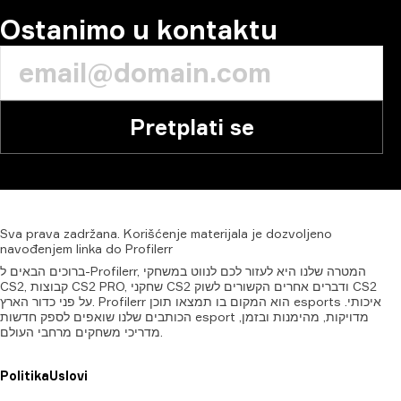
Ostanimo u kontaktu
Pretplati se
Sva
prava
zadržana.
Korišćenje
materijala
je
dozvoljeno
navođenjem
linka
do
Profilerr
ברוכים הבאים ל-Profilerr, המטרה שלנו היא לעזור לכם לנווט במשחקי
CS2, קבוצות CS2 PRO, שחקני CS2 ודברים אחרים הקשורים לשוק CS2
על פני כדור הארץ. Profilerr הוא המקום בו תמצאו תוכן esports איכותי.
הכותבים שלנו שואפים לספק חדשות esport מדויקות, מהימנות ובזמן,
מדריכי משחקים מרחבי העולם.
Politika
Uslovi