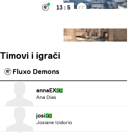
13 : 5
Mapa
Anubis
Timovi i igrači
Fluxo Demons
annaEX
🇧🇷
Ana Dias
josi
🇧🇷
Josiane Izidorio