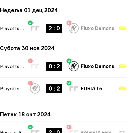
Недеља 01 дец 2024
W
L
2 : 0
Playoffs
-
bo3
Fluxo Demons
Субота 30 нов 2024
L
W
0 : 2
Playoffs
-
bo3
Fluxo Demons
L
W
0 : 2
Playoffs
-
bo3
FURIA fe
Петак 18 окт 2024
W
L
2 : 0
Regular Season
-
bo3
inSanitY Female