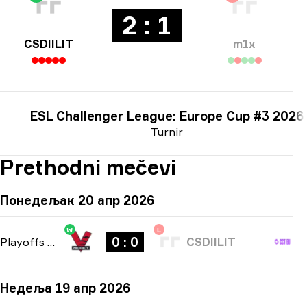
2 : 1
CSDIILIT
m1x
ESL Challenger League: Europe Cup #3 2026
Turnir
Prethodni mečevi
Понедељак 20 апр 2026
W
L
0 : 0
Playoffs
-
bo3
CSDIILIT
Недеља 19 апр 2026