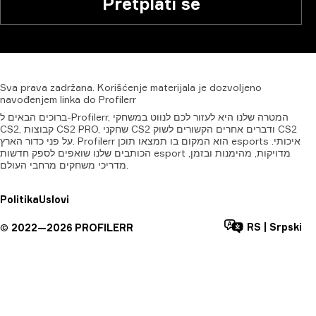
Pretplati se
Sva
prava
zadržana.
Korišćenje
materijala
je
dozvoljeno
navođenjem
linka
do
Profilerr
ברוכים הבאים ל-Profilerr, המטרה שלנו היא לעזור לכם לנווט במשחקי
CS2, קבוצות CS2 PRO, שחקני CS2 ודברים אחרים הקשורים לשוק CS2
על פני כדור הארץ. Profilerr הוא המקום בו תמצאו תוכן esports איכותי.
הכותבים שלנו שואפים לספק חדשות esport מדויקות, מהימנות ובזמן,
מדריכי משחקים מרחבי העולם.
Politika
Uslovi
RS
|
Srpski
©
2022—
2026
PROFILERR