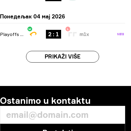
Понедељак 04 мај 2026
W
L
2 : 1
Playoffs
-
bo3
m1x
PRIKAŽI VIŠE
Ostanimo u kontaktu