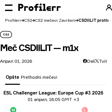
Profilerr
CS2
CS2 mečevi: Završeni
CSDIILIT protiv 
CS2
Meč
CSDIILIT — m1x
Април 01, 2026
Deli
Tvit
Opšte
Prethodni mečevi
Informacije o turniru
ESL Challenger League: Europe Cup #3 2026
Informacije o datumu
01 април
,
16:05 GMT +3
W
L