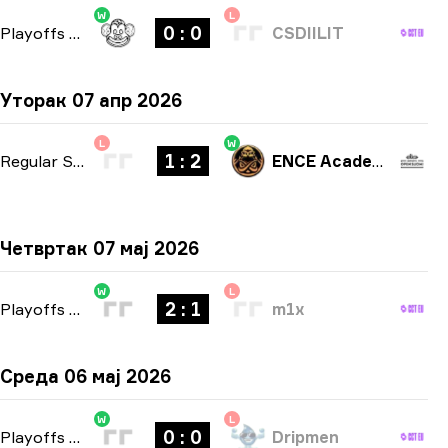
W
L
0 : 0
Playoffs
-
bo3
CSDIILIT
Уторак 07 апр 2026
L
W
1 : 2
Regular Season
-
bo3
ENCE Academy
Четвртак 07 мај 2026
W
L
2 : 1
Playoffs
-
bo3
m1x
Среда 06 мај 2026
W
L
0 : 0
Playoffs
-
bo3
Dripmen