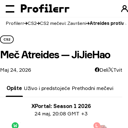
Profilerr
CS2
CS2 mečevi: Završeni
Atreides protiv 
CS2
Meč
Atreides — JiJieHao
Мај 24, 2026
Deli
Tvit
Opšte
Uživo i predstojeće
Prethodni mečevi
Informacije o turniru
XPortal: Season 1 2026
Informacije o datumu
24 мај
,
20:08 GMT +3
W
L