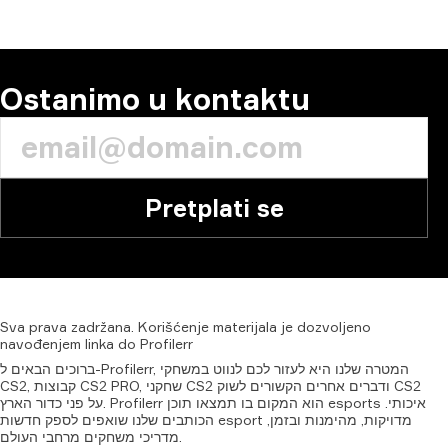
Ostanimo u kontaktu
Pretplati se
Sva
prava
zadržana.
Korišćenje
materijala
je
dozvoljeno
navođenjem
linka
do
Profilerr
ברוכים הבאים ל-Profilerr, המטרה שלנו היא לעזור לכם לנווט במשחקי
CS2, קבוצות CS2 PRO, שחקני CS2 ודברים אחרים הקשורים לשוק CS2
על פני כדור הארץ. Profilerr הוא המקום בו תמצאו תוכן esports איכותי.
הכותבים שלנו שואפים לספק חדשות esport מדויקות, מהימנות ובזמן,
מדריכי משחקים מרחבי העולם.