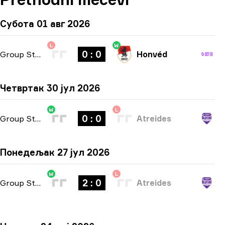
Субота 01 авг 2026
L
W
0 : 0
Group Stage
-
bo3
Honvéd
Четвртак 30 јул 2026
W
L
0 : 0
Group Stage
-
bo3
Atreides
Понедељак 27 јул 2026
W
L
2 : 0
Group Stage
-
bo3
Atreides