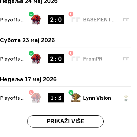
Недеља 24 мај 2026
W
L
2 : 0
Playoffs
-
bo3
BASEMENT BOYS
Субота 23 мај 2026
W
L
2 : 0
Playoffs
-
bo3
FromPR
Недеља 17 мај 2026
L
W
1 : 3
Playoffs
-
bo5
Lynn Vision
PRIKAŽI VIŠE