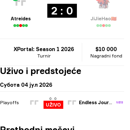
2 : 0
Atreides
JiJieHao
🇨🇳
XPortal: Season 1 2026
$10 000
Turnir
Nagradni fond
Uživo i predstojeće
Субота 04 јул 2026
0 : 0
Playoffs
Endless Journey
UŽIVO
Prethodni mečevi