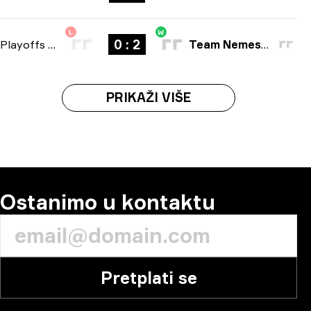
L
W
0 : 2
Playoffs
-
bo3
Team Nemesis
PRIKAŽI VIŠE
Ostanimo u kontaktu
Pretplati se