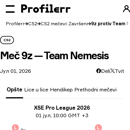
Profilerr
CS2
CS2 mečevi: Završeni
9z protiv Team 
CS2
Meč
9z — Team Nemesis
Јул 01, 2026
Deli
Tvit
Opšte
Lice u lice
Hendikep
Prethodni mečevi
Informacije o turniru
XSE Pro League 2026
Informacije o datumu
01 јул
,
10:00 GMT +3
L
L