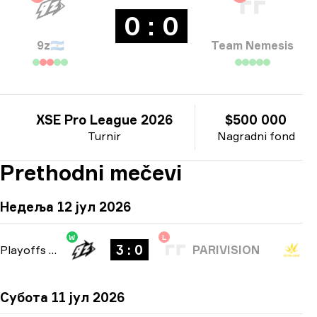
0 : 0
9z
🇦🇷
Team Nemesis
XSE Pro League 2026
$500 000
Turnir
Nagradni fond
Prethodni mečevi
Недеља 12 јул 2026
W
L
3 : 0
Playoffs
-
bo5
PARIVISION
Субота 11 јул 2026