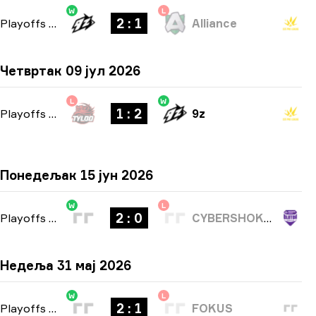
W
L
2 : 1
Playoffs
-
bo3
Alliance
Четвртак 09 јул 2026
L
W
1 : 2
Playoffs
-
bo3
9z
Понедељак 15 јун 2026
W
L
2 : 0
Playoffs
-
bo3
CYBERSHOKE Esports
Недеља 31 мај 2026
W
L
2 : 1
Playoffs
-
bo3
FOKUS