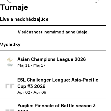
Turnaje
Live a nadchádzajúce
V súčasnosti nemáme žiadne údaje.
Výsledky
Asian Champions League 2026
M
áj
11
-
M
áj
17
ESL Challenger League: Asia-Pacific
Cup #3 2026
A
pr
02
-
A
pr
09
Yuqilin: Pinnacle of Battle season 3