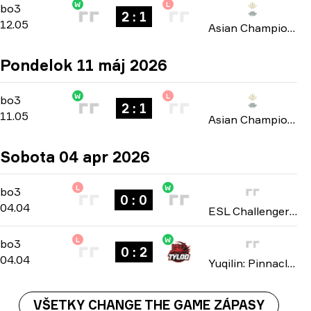
W
L
Group B
-
bo3
bo3
2 : 1
12.05
Asian Champions League 2026
Pondelok 11 máj 2026
W
L
Group B
-
bo3
bo3
2 : 1
11.05
Asian Champions League 2026
Sobota 04 apr 2026
L
W
Playoffs
-
bo3
bo3
0 : 0
04.04
ESL Challenger League: Asia-Pacific Cup #3 2026
L
W
Playoffs
-
bo3
bo3
0 : 2
04.04
Yuqilin: Pinnacle of Battle season 3 2026
VŠETKY CHANGE THE GAME ZÁPASY