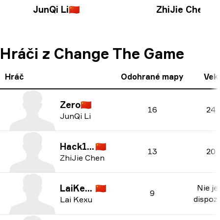
JunQi Li
🇨🇳
ZhiJie Chen
🇨🇳
Hráči z Change The Game
Hráč
Odohrané mapy
Vek
Zero
🇨🇳
16
24
JunQi Li
Hack1ng
🇨🇳
13
20
ZhiJie Chen
LaiKeXu
🇨🇳
Nie je
9
dispozí
Lai Kexu