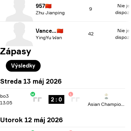
957
🇨🇳
Nie je
9
dispozí
Zhu Jianping
VanceKK
🇨🇳
Nie je
42
dispozí
YingYu Wan
Zápasy
Výsledky
Streda 13 máj 2026
W
L
Group B
-
bo3
bo3
2 : 0
13.05
Asian Champions League 2026
Utorok 12 máj 2026