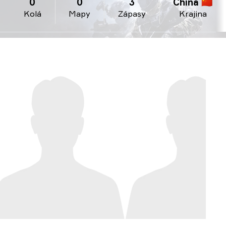
0
0
3
China 🇨🇳
Kolá
Mapy
Zápasy
Krajina