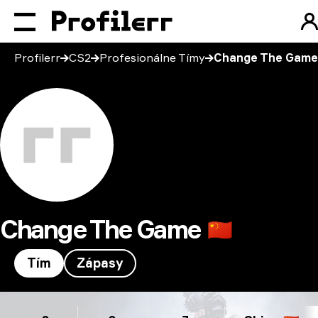
Profilerr
CS2
Profesionálne Tímy
Change The Game
Change The Game
🇨🇳
Tím
Zápasy
Change The Game