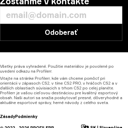
Zostaňme v kontakte
Odoberať
Všetky
práva
vyhradené.
Použitie
materiálov
je
povolené
po
uvedení
odkazu
na
Profilerr.
Vitajte na stránke Profilerr, kde vám chceme pomôcť pri
orientácii v zápasoch CS2, v tíme CS2 PRO, v hráčoch CS2 a v
ďalších oblastiach súvisiacich s trhom CS2 po celej planéte.
Profilerr je vašou cieľovou destináciou pre kvalitný esportový
obsah. Naši autori sa snažia poskytovať presné, dôveryhodné a
aktuálne esportové správy, herné návody z celého sveta.
Zásady
Podmienky
SK
|
Slovenčina
©
2022—
2026
PROFILERR