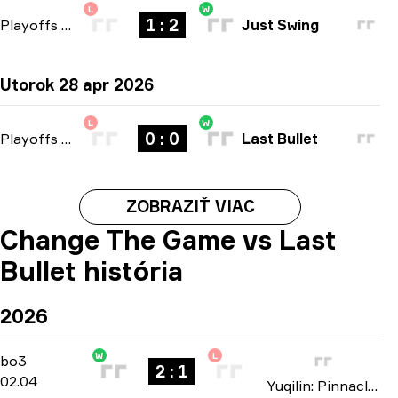
L
W
1 : 2
Playoffs
-
bo3
Just Swing
Utorok 28 apr 2026
L
W
0 : 0
Playoffs
-
bo3
Last Bullet
ZOBRAZIŤ VIAC
Change The Game vs Last
Bullet história
2026
W
L
Group A
-
bo3
bo3
2 : 1
02.04
Yuqilin: Pinnacle of Battle season 3 2026