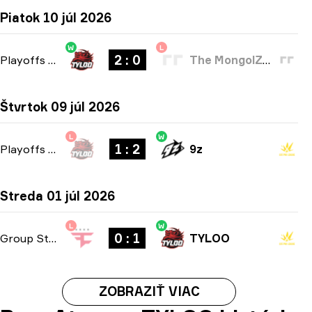
Piatok 10 júl 2026
W
L
2 : 0
Playoffs
-
bo3
The MongolZ Academy
Štvrtok 09 júl 2026
L
W
1 : 2
Playoffs
-
bo3
9z
Streda 01 júl 2026
L
W
0 : 1
Group Stage
-
bo1
TYLOO
ZOBRAZIŤ VIAC