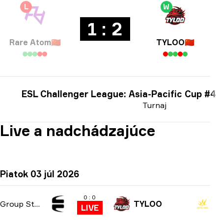
L
W
1 : 2
Rare Atom
🇨🇳
TYLOO
🇨🇳
ESL Challenger League: Asia-Pacific Cup #4
Turnaj
Live a nadchádzajúce
Piatok 03 júl 2026
0 : 0
Group Stage
TYLOO
LIVE