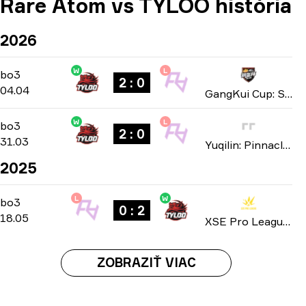
Rare Atom vs TYLOO história
2026
W
L
Playoffs
-
bo3
bo3
2 : 0
04.04
GangKui Cup: Season 2 2026
W
L
Group B
-
bo3
bo3
2 : 0
31.03
Yuqilin: Pinnacle of Battle season 3 2026
2025
L
W
Playoffs
-
bo3
bo3
0 : 2
18.05
XSE Pro League: Season 4 2025
ZOBRAZIŤ VIAC