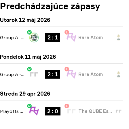
Predchádzajúce zápasy
Utorok 12 máj 2026
W
L
2 : 1
Group A
-
bo3
Rare Atom
Pondelok 11 máj 2026
W
L
2 : 1
Group A
-
bo3
Rare Atom
Streda 29 apr 2026
W
L
2 : 0
Playoffs
-
bo3
The QUBE Esports