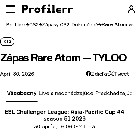
Profilerr
CS2
Zápasy CS2: Dokončené
Rare Atom v
CS2
Zápas
Rare Atom — TYLOO
Apríl 30, 2026
Zdieľať
Tweet
Všeobecný
Live a nadchádzajúce
Predchádzajúce
Informácie o turnaji
ESL Challenger League: Asia-Pacific Cup #4
season 51 2026
Informácie o dátume
30 apríla
,
16:06 GMT +3