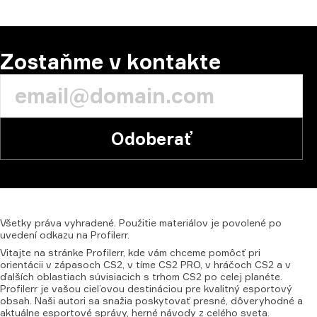
Zostaňme v kontakte
Odoberať
Všetky
práva
vyhradené.
Použitie
materiálov
je
povolené
po
uvedení
odkazu
na
Profilerr.
Vitajte na stránke Profilerr, kde vám chceme pomôcť pri
orientácii v zápasoch CS2, v tíme CS2 PRO, v hráčoch CS2 a v
ďalších oblastiach súvisiacich s trhom CS2 po celej planéte.
Profilerr je vašou cieľovou destináciou pre kvalitný esportový
obsah. Naši autori sa snažia poskytovať presné, dôveryhodné a
aktuálne esportové správy, herné návody z celého sveta.