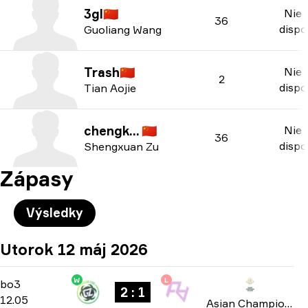
3gl
🇨🇳
Nie j
36
dispoz
Guoliang Wang
Trash
🇨🇳
Nie j
2
dispoz
Tian Aojie
chengking
🇨🇳
Nie j
36
dispoz
Shengxuan Zu
Zápasy
Výsledky
Utorok 12 máj 2026
W
L
Group A
-
bo3
bo3
2 : 1
12.05
Asian Champions League 2026