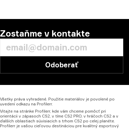
Zostaňme v kontakte
Odoberať
Všetky
práva
vyhradené.
Použitie
materiálov
je
povolené
po
uvedení
odkazu
na
Profilerr.
Vitajte na stránke Profilerr, kde vám chceme pomôcť pri
orientácii v zápasoch CS2, v tíme CS2 PRO, v hráčoch CS2 a v
ďalších oblastiach súvisiacich s trhom CS2 po celej planéte.
Profilerr je vašou cieľovou destináciou pre kvalitný esportový