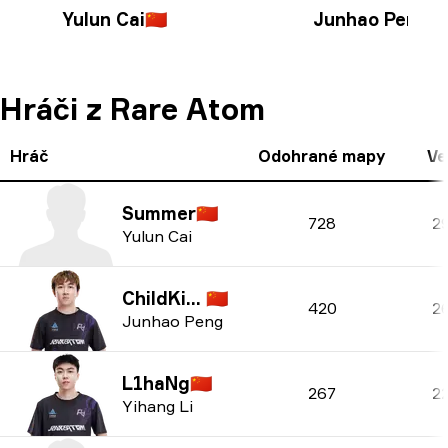
Yulun Cai
🇨🇳
Junhao Peng
🇨
Hráči z Rare Atom
Hráč
Odohrané mapy
Ve
Summer
🇨🇳
728
2
Yulun Cai
ChildKing
🇨🇳
420
2
Junhao Peng
L1haNg
🇨🇳
267
2
Yihang Li