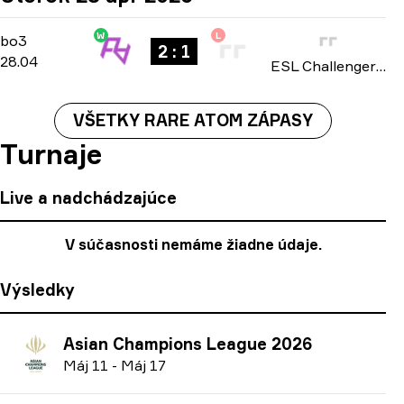
W
L
Playoffs
-
bo3
bo3
2 : 1
28.04
ESL Challenger League: Asia-Pacific Cup #4 season 51 2026
VŠETKY RARE ATOM ZÁPASY
Turnaje
Live a nadchádzajúce
V súčasnosti nemáme žiadne údaje.
Výsledky
Asian Champions League 2026
M
áj
11
-
M
áj
17