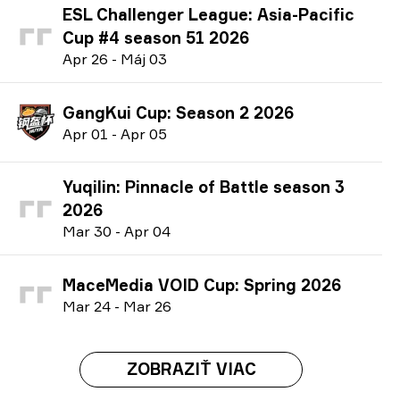
ESL Challenger League: Asia-Pacific
Cup #4 season 51 2026
A
pr
26
-
M
áj
03
GangKui Cup: Season 2 2026
A
pr
01
-
A
pr
05
Yuqilin: Pinnacle of Battle season 3
2026
M
ar
30
-
A
pr
04
MaceMedia VOID Cup: Spring 2026
M
ar
24
-
M
ar
26
ZOBRAZIŤ VIAC