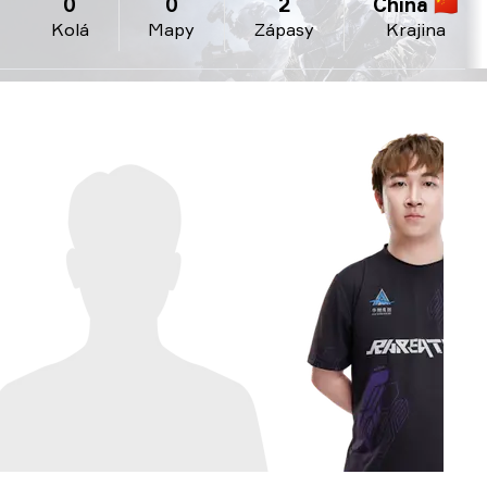
0
0
2
China 🇨🇳
Kolá
Mapy
Zápasy
Krajina