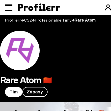
Profilerr
CS2
Profesionálne Tímy
Rare Atom
Rare Atom
🇨🇳
Tím
Zápasy
Rare Atom