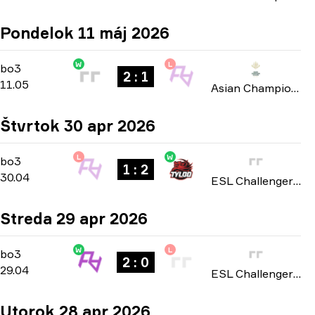
Pondelok 11 máj 2026
W
L
Group A
-
bo3
bo3
2 : 1
11.05
Asian Champions League 2026
Štvrtok 30 apr 2026
L
W
Playoffs
-
bo3
bo3
1 : 2
30.04
ESL Challenger League: Asia-Pacific Cup #4 season 51 2026
Streda 29 apr 2026
W
L
Playoffs
-
bo3
bo3
2 : 0
29.04
ESL Challenger League: Asia-Pacific Cup #4 season 51 2026
Utorok 28 apr 2026