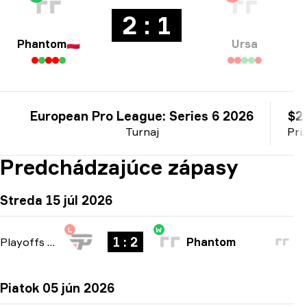
2 : 1
Phantom
🇵🇱
Ursa
European Pro League: Series 6 2026
$2
Turnaj
Pri
Predchádzajúce zápasy
Streda 15 júl 2026
L
W
1 : 2
Playoffs
-
bo3
Phantom
Piatok 05 jún 2026