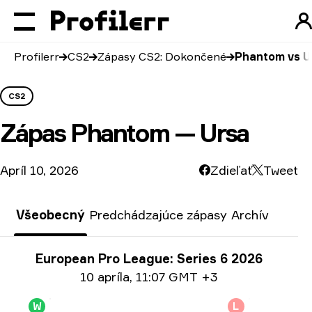
Profilerr
CS2
Zápasy CS2: Dokončené
Phantom vs U
CS2
Zápas
Phantom — Ursa
Apríl 10, 2026
Zdieľať
Tweet
Všeobecný
Predchádzajúce zápasy
Archív
Informácie o turnaji
European Pro League: Series 6 2026
Informácie o dátume
10 apríla
,
11:07 GMT +3
W
L