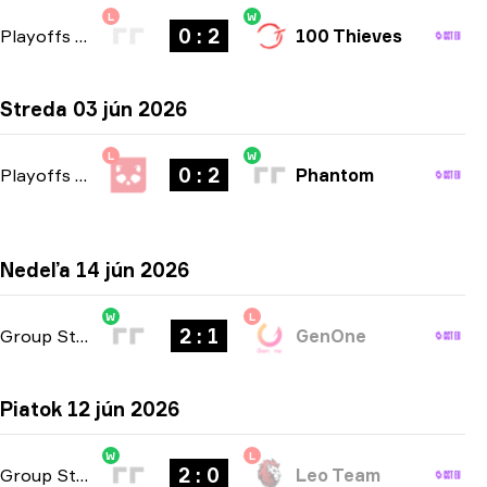
L
W
0 : 2
Playoffs
-
bo3
100 Thieves
Streda 03 jún 2026
L
W
0 : 2
Playoffs
-
bo3
Phantom
Nedeľa 14 jún 2026
W
L
2 : 1
Group Stage
-
bo3
GenOne
Piatok 12 jún 2026
W
L
2 : 0
Group Stage
-
bo3
Leo Team