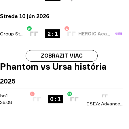
Streda 10 jún 2026
W
L
2 : 1
Group Stage
-
bo3
HEROIC Academy
ZOBRAZIŤ VIAC
Phantom vs Ursa história
2025
L
W
Regular Season
-
bo1
bo1
0 : 1
26.08
ESEA: Advanced Europe season 54 2025