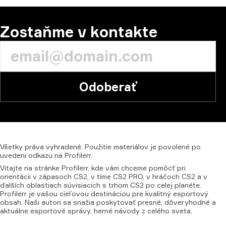
Zostaňme v kontakte
Odoberať
Všetky
práva
vyhradené.
Použitie
materiálov
je
povolené
po
uvedení
odkazu
na
Profilerr.
Vitajte na stránke Profilerr, kde vám chceme pomôcť pri
orientácii v zápasoch CS2, v tíme CS2 PRO, v hráčoch CS2 a v
ďalších oblastiach súvisiacich s trhom CS2 po celej planéte.
Profilerr je vašou cieľovou destináciou pre kvalitný esportový
obsah. Naši autori sa snažia poskytovať presné, dôveryhodné a
aktuálne esportové správy, herné návody z celého sveta.