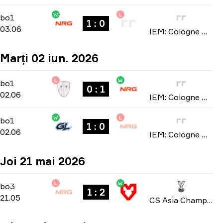
W
L
Stage 1
-
bo1
bo1
1 : 0
03.06
IEM: Cologne Major 2026
Marți 02 iun. 2026
L
W
Stage 1
-
bo1
bo1
0 : 1
02.06
IEM: Cologne Major 2026
W
L
Stage 1
-
bo1
bo1
1 : 0
02.06
IEM: Cologne Major 2026
Joi 21 mai 2026
L
W
Group A
-
bo3
bo3
1 : 2
21.05
CS Asia Championships 2026