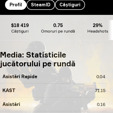
Profil
SteamID
Câștiguri
XotiC’s profil
$18 419
0.75
29%
Câștiguri
Omoruri pe rundă
Headshots
Media: Statisticile
jucătorului pe rundă
Asistări Rapide
0.04
KAST
71.15
Asistări
0.16