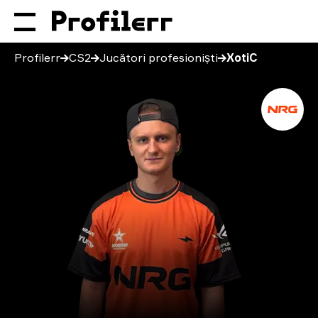
Profilerr
CS2
Jucători profesioniști
XotiC