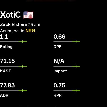
XotiC
🇺🇸
Zack Elshani
25 ani
Acum
joci
în
NRG
1.1
0.66
Rating
DPR
71.15
N/A
KAST
Impact
77.83
0.75
ADR
KPR