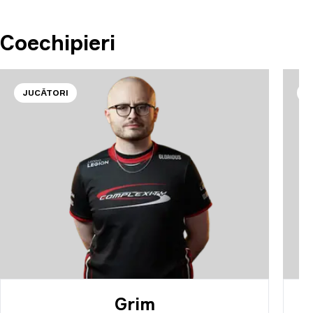
Coechipieri
JUCĂTORI
J
Grim