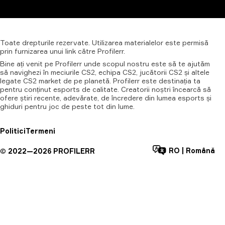
Toate
drepturile
rezervate.
Utilizarea
materialelor
este
permisă
prin
furnizarea
unui
link
către
Profilerr.
Bine ați venit pe Profilerr unde scopul nostru este să te ajutăm
să navighezi în meciurile CS2, echipa CS2, jucătorii CS2 și altele
legate CS2 market de pe planetă. Profilerr este destinația ta
pentru conținut esports de calitate. Creatorii noștri încearcă să
ofere știri recente, adevărate, de încredere din lumea esports și
ghiduri pentru joc de peste tot din lume.
Politici
Termeni
RO
|
Română
©
2022—
2026
PROFILERR