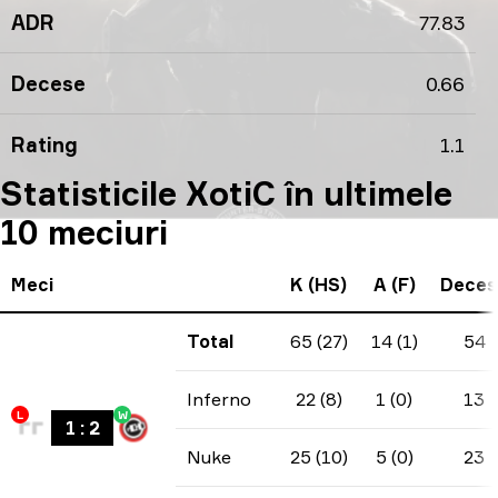
ADR
77.83
Decese
0.66
Rating
1.1
Statisticile XotiC în ultimele
10 meciuri
Meci
K (HS)
A (F)
Deces
Total
65 (27)
14 (1)
54
Inferno
22 (8)
1 (0)
13
L
W
1
:
2
Nuke
25 (10)
5 (0)
23