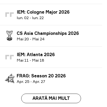
IEM: Cologne Major 2026
I
un.
02
-
I
un.
22
CS Asia Championships 2026
M
ai
20
-
M
ai
24
IEM: Atlanta 2026
M
ai
11
-
M
ai
18
FRAG: Season 20 2026
A
pr.
25
-
A
pr.
27
ARATĂ MAI MULT