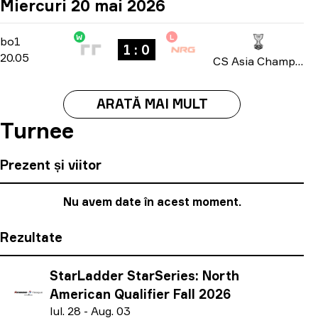
Miercuri 20 mai 2026
W
L
Group A
-
bo1
bo1
1 : 0
20.05
CS Asia Championships 2026
ARATĂ MAI MULT
Turnee
Prezent și viitor
Nu avem date în acest moment.
Rezultate
StarLadder StarSeries: North
American Qualifier Fall 2026
I
ul.
28
-
A
ug.
03