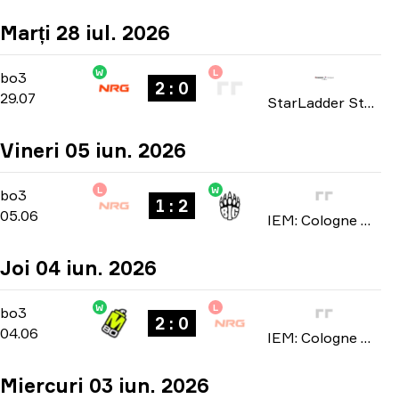
Marți 28 iul. 2026
W
L
Playoffs
-
bo3
bo3
2 : 0
29.07
StarLadder StarSeries: North American Qualifier Fall 2026
Vineri 05 iun. 2026
L
W
Stage 1
-
bo3
bo3
1 : 2
05.06
IEM: Cologne Major 2026
Joi 04 iun. 2026
W
L
Stage 1
-
bo3
bo3
2 : 0
04.06
IEM: Cologne Major 2026
Miercuri 03 iun. 2026