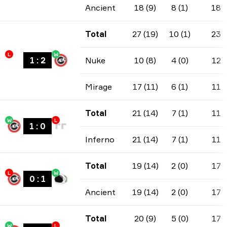
Ancient
18 (9)
8 (1)
18
Total
27 (19)
10 (1)
23
L
W
1
:
2
Nuke
10 (8)
4 (0)
12
Mirage
17 (11)
6 (1)
11
Total
21 (14)
7 (1)
11
W
L
1
:
0
Inferno
21 (14)
7 (1)
11
Total
19 (14)
2 (0)
17
L
W
0
:
1
Ancient
19 (14)
2 (0)
17
Total
20 (9)
5 (0)
17
W
L