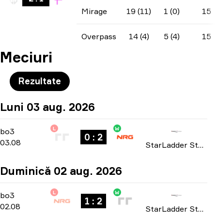
Mirage
19 (11)
1 (0)
15
Overpass
14 (4)
5 (4)
15
Meciuri
Rezultate
Luni 03 aug. 2026
L
W
Playoffs
-
bo3
bo3
0 : 2
03.08
StarLadder StarSeries: North American Qualifier Fall 2026
Duminică 02 aug. 2026
L
W
Playoffs
-
bo3
bo3
1 : 2
02.08
StarLadder StarSeries: North American Qualifier Fall 2026