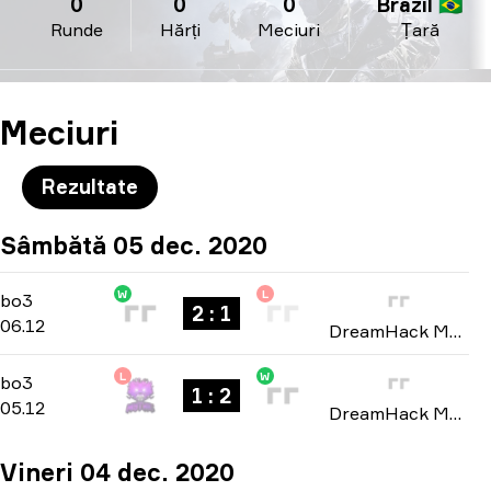
0
0
0
Brazil 🇧🇷
Runde
Hărți
Meciuri
Țară
Meciuri
Rezultate
Sâmbătă 05 dec. 2020
W
L
Playoffs
-
bo3
bo3
2 : 1
06.12
DreamHack Masters: North America Winter 2020
L
W
Group B
-
bo3
bo3
1 : 2
05.12
DreamHack Masters: North America Winter 2020
Vineri 04 dec. 2020