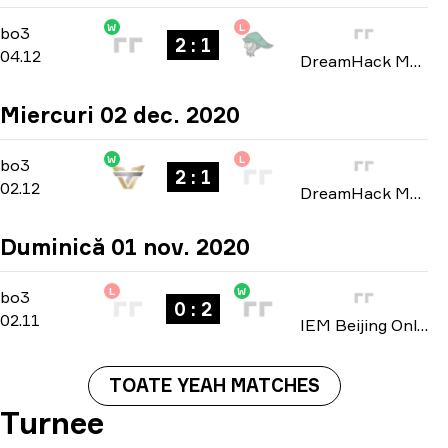
W
L
Group B
-
bo3
bo3
2 : 1
04.12
DreamHack Masters: North America Winter 2020
Miercuri 02 dec. 2020
W
L
Group B
-
bo3
bo3
2 : 1
02.12
DreamHack Masters: North America Winter 2020
Duminică 01 nov. 2020
L
W
Playoffs
-
bo3
bo3
0 : 2
02.11
IEM Beijing Online: North American closed qualifier 2020
TOATE YEAH MATCHES
Turnee