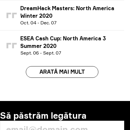
DreamHack Masters: North America
Winter 2020
O
ct.
04
-
D
ec.
07
ESEA Cash Cup: North America 3
Summer 2020
S
ept.
06
-
S
ept.
07
ARATĂ MAI MULT
Să păstrăm legătura