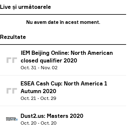
Live și următoarele
Nu avem date în acest moment.
Rezultate
IEM Beijing Online: North American
closed qualifier 2020
O
ct.
31
-
N
ov.
02
ESEA Cash Cup: North America 1
Autumn 2020
O
ct.
21
-
O
ct.
29
Dust2.us: Masters 2020
O
ct.
20
-
O
ct.
20