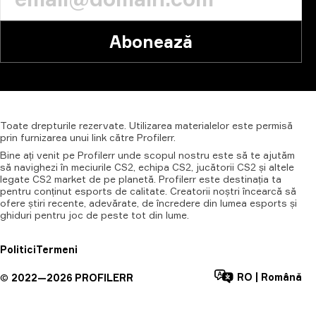
Abonează
Toate
drepturile
rezervate.
Utilizarea
materialelor
este
permisă
prin
furnizarea
unui
link
către
Profilerr.
Bine ați venit pe Profilerr unde scopul nostru este să te ajutăm
să navighezi în meciurile CS2, echipa CS2, jucătorii CS2 și altele
legate CS2 market de pe planetă. Profilerr este destinația ta
pentru conținut esports de calitate. Creatorii noștri încearcă să
ofere știri recente, adevărate, de încredere din lumea esports și
ghiduri pentru joc de peste tot din lume.
Politici
Termeni
RO
|
Română
©
2022—
2026
PROFILERR