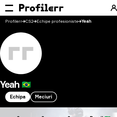
Profilerr
CS2
Echipe profesioniste
Yeah
Yeah
🇧🇷
Echipa
Meciuri
Yeah