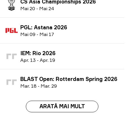
CS Asia Championships 2026
M
ai
20
-
M
ai
24
PGL: Astana 2026
M
ai
09
-
M
ai
17
IEM: Rio 2026
A
pr.
13
-
A
pr.
19
BLAST Open: Rotterdam Spring 2026
M
ar.
18
-
M
ar.
29
ARATĂ MAI MULT