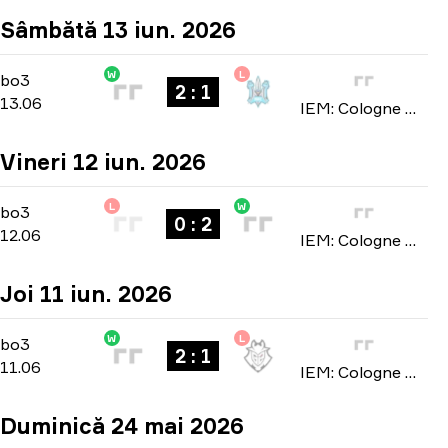
Sâmbătă 13 iun. 2026
W
L
Stage 3
-
bo3
bo3
2 : 1
13.06
IEM: Cologne Major 2026
Vineri 12 iun. 2026
L
W
Stage 3
-
bo3
bo3
0 : 2
12.06
IEM: Cologne Major 2026
Joi 11 iun. 2026
W
L
Stage 3
-
bo3
bo3
2 : 1
11.06
IEM: Cologne Major 2026
Duminică 24 mai 2026