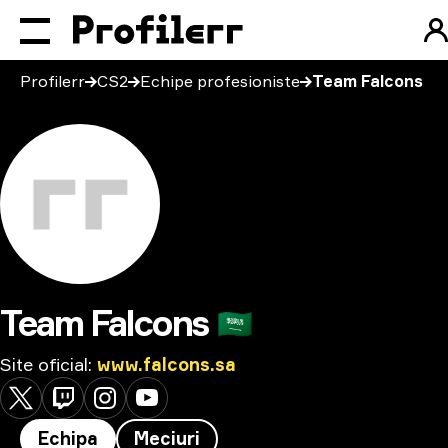
Profilerr
CS2
Echipe profesioniste
Team Falcons
Team Falcons
🇸🇦
Site oficial
:
www.falcons.sa
Echipa
Meciuri