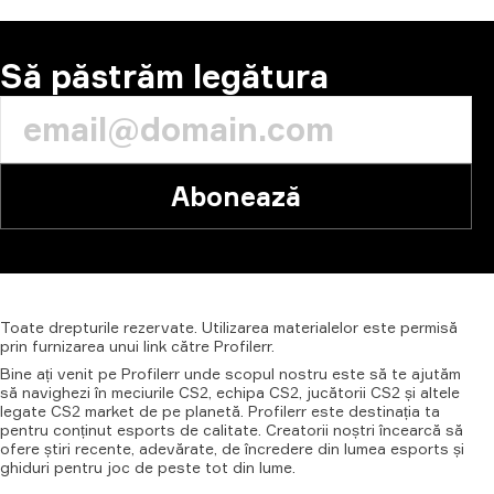
Să păstrăm legătura
Abonează
Toate
drepturile
rezervate.
Utilizarea
materialelor
este
permisă
prin
furnizarea
unui
link
către
Profilerr.
Bine ați venit pe Profilerr unde scopul nostru este să te ajutăm
să navighezi în meciurile CS2, echipa CS2, jucătorii CS2 și altele
legate CS2 market de pe planetă. Profilerr este destinația ta
pentru conținut esports de calitate. Creatorii noștri încearcă să
ofere știri recente, adevărate, de încredere din lumea esports și
ghiduri pentru joc de peste tot din lume.