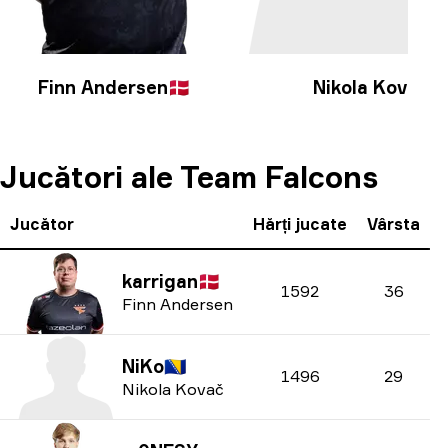
Finn Andersen
🇩🇰
Nikola Kovač
🇧
Jucători ale Team Falcons
Jucător
Hărți jucate
Vârsta
karrigan
🇩🇰
1592
36
Finn Andersen
NiKo
🇧🇦
1496
29
Nikola Kovač