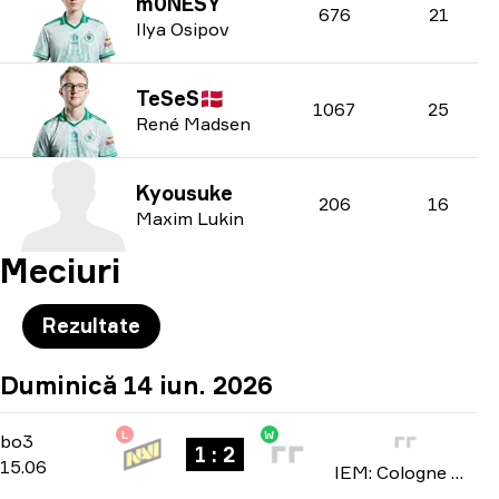
m0NESY
676
21
Ilya Osipov
TeSeS
🇩🇰
1067
25
René Madsen
Kyousuke
206
16
Maxim Lukin
Meciuri
Rezultate
Duminică 14 iun. 2026
L
W
Stage 3
-
bo3
bo3
1 : 2
15.06
IEM: Cologne Major 2026