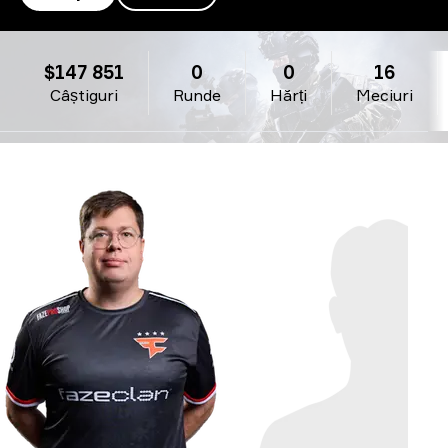
Team Falcons
$147 851
0
0
16
Câștiguri
Runde
Hărți
Meciuri