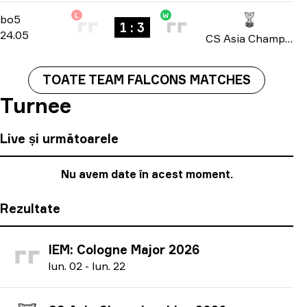
L
W
Playoffs
-
bo5
bo5
1 : 3
24.05
CS Asia Championships 2026
TOATE TEAM FALCONS MATCHES
Turnee
Live și următoarele
Nu avem date în acest moment.
Rezultate
IEM: Cologne Major 2026
I
un.
02
-
I
un.
22