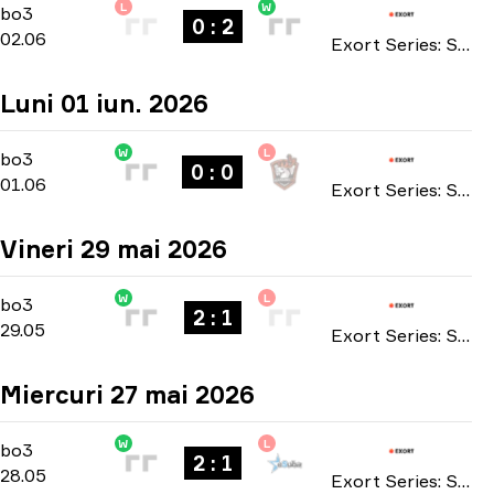
L
W
Main Stage
-
bo3
bo3
0 : 2
02.06
Exort Series: Season 27 2026
Luni 01 iun. 2026
W
L
Main Stage
-
bo3
bo3
0 : 0
01.06
Exort Series: Season 27 2026
Vineri 29 mai 2026
W
L
Main Stage
-
bo3
bo3
2 : 1
29.05
Exort Series: Season 27 2026
Miercuri 27 mai 2026
W
L
Main Stage
-
bo3
bo3
2 : 1
28.05
Exort Series: Season 27 2026