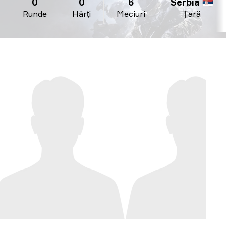
0
0
6
Serbia 🇷🇸
Runde
Hărți
Meciuri
Țară