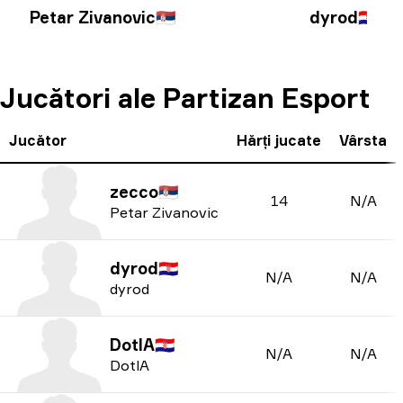
Petar Zivanovic
🇷🇸
dyrod
🇭🇷
Jucători ale Partizan Esport
Jucător
Hărți jucate
Vârsta
zecco
🇷🇸
14
N/A
Petar Zivanovic
dyrod
🇭🇷
N/A
N/A
dyrod
DotlA
🇭🇷
N/A
N/A
DotlA