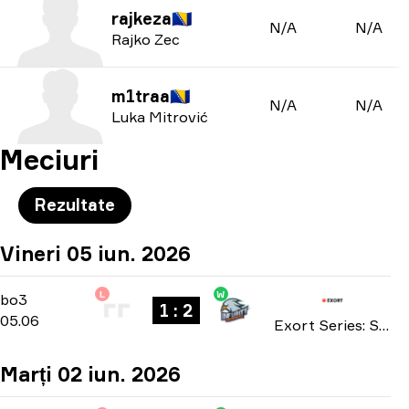
rajkeza
🇧🇦
N/A
N/A
Rajko Zec
m1traa
🇧🇦
N/A
N/A
Luka Mitrović
Meciuri
Rezultate
Vineri 05 iun. 2026
L
W
Playoffs
-
bo3
bo3
1 : 2
05.06
Exort Series: Season 27 2026
Marți 02 iun. 2026