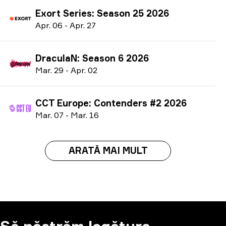
Exort Series: Season 25 2026
A
pr.
06
-
A
pr.
27
DraculaN: Season 6 2026
M
ar.
29
-
A
pr.
02
CCT Europe: Contenders #2 2026
M
ar.
07
-
M
ar.
16
ARATĂ MAI MULT