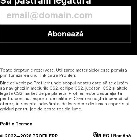
Să păstrăm legătura
Abonează
Toate
drepturile
rezervate.
Utilizarea
materialelor
este
permisă
prin
furnizarea
unui
link
către
Profilerr.
Bine ați venit pe Profilerr unde scopul nostru este să te ajutăm
să navighezi în meciurile CS2, echipa CS2, jucătorii CS2 și altele
legate CS2 market de pe planetă. Profilerr este destinația ta
pentru conținut esports de calitate. Creatorii noștri încearcă să
ofere știri recente, adevărate, de încredere din lumea esports și
ghiduri pentru joc de peste tot din lume.
Politici
Termeni
RO
|
Română
©
2022—
2026
PROFILERR