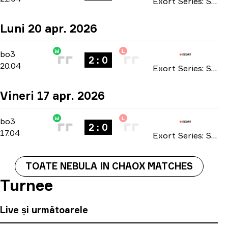
Exort Series: Season 25 2026
Luni 20 apr. 2026
W
L
Main Stage
-
bo3
bo3
2 : 0
20.04
Exort Series: Season 25 2026
Vineri 17 apr. 2026
W
L
Main Stage
-
bo3
bo3
2 : 0
17.04
Exort Series: Season 25 2026
TOATE NEBULA IN CHAOX MATCHES
Turnee
Live și următoarele