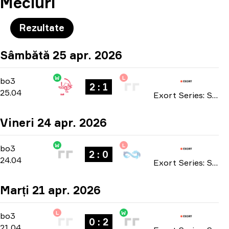
Meciuri
Rezultate
Sâmbătă 25 apr. 2026
W
L
Playoffs
-
bo3
bo3
2 : 1
25.04
Exort Series: Season 25 2026
Vineri 24 apr. 2026
W
L
Playoffs
-
bo3
bo3
2 : 0
24.04
Exort Series: Season 25 2026
Marți 21 apr. 2026
L
W
Main Stage
-
bo3
bo3
0 : 2
21.04