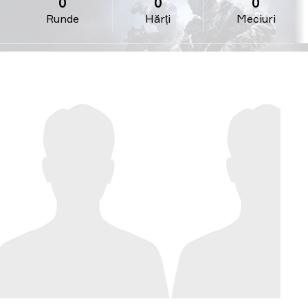
0
0
0
Runde
Hărți
Meciuri