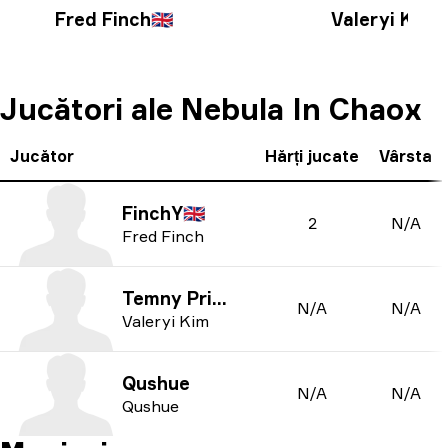
Fred Finch
🇬🇧
Valeryi Kim
Jucători ale Nebula In Chaox
Jucător
Hărți jucate
Vârsta
FinchY
🇬🇧
2
N/A
Fred Finch
Temny Prince
N/A
N/A
Valeryi Kim
Qushue
N/A
N/A
Qushue