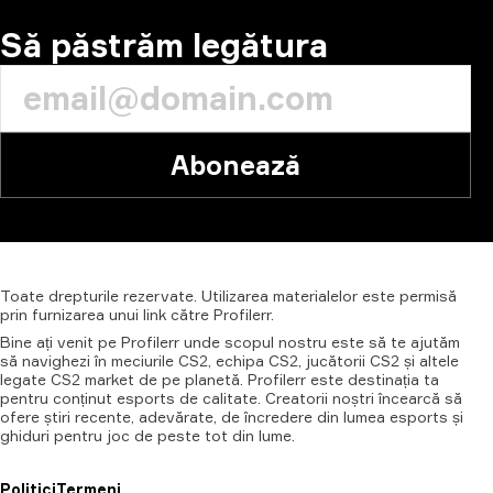
Să păstrăm legătura
Abonează
Toate
drepturile
rezervate.
Utilizarea
materialelor
este
permisă
prin
furnizarea
unui
link
către
Profilerr.
Bine ați venit pe Profilerr unde scopul nostru este să te ajutăm
să navighezi în meciurile CS2, echipa CS2, jucătorii CS2 și altele
legate CS2 market de pe planetă. Profilerr este destinația ta
pentru conținut esports de calitate. Creatorii noștri încearcă să
ofere știri recente, adevărate, de încredere din lumea esports și
ghiduri pentru joc de peste tot din lume.
Politici
Termeni