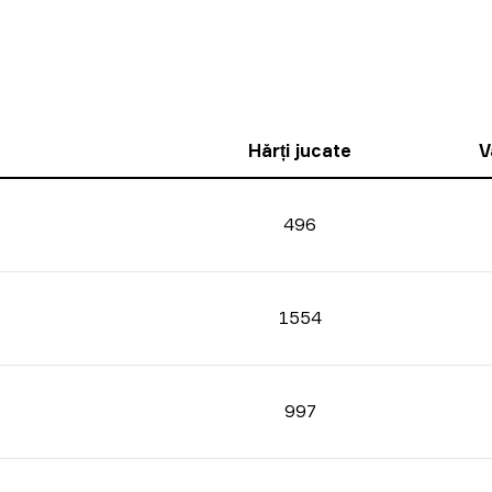
Hărți jucate
V
496
1554
997