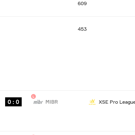
609
453
L
0 : 0
MIBR
XSE Pro Leagu