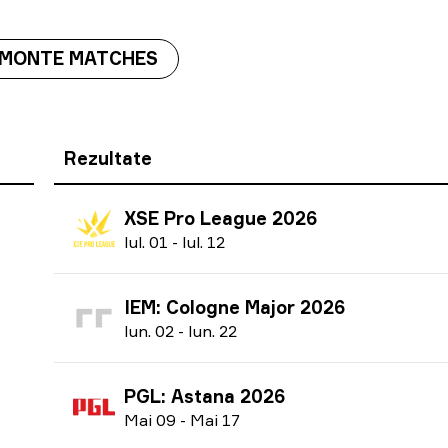
 MONTE MATCHES
Rezultate
XSE Pro League 2026
I
ul.
01
-
I
ul.
12
IEM: Cologne Major 2026
I
un.
02
-
I
un.
22
PGL: Astana 2026
M
ai
09
-
M
ai
17