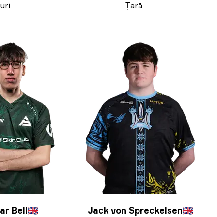
uri
Țară
ar Bell
🇬🇧
Jack von Spreckelsen
🇬🇧