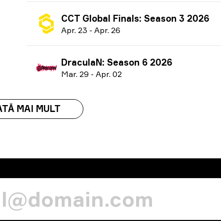
CCT Global Finals: Season 3 2026
A
pr.
23
-
A
pr.
26
DraculaN: Season 6 2026
M
ar.
29
-
A
pr.
02
TĂ MAI MULT