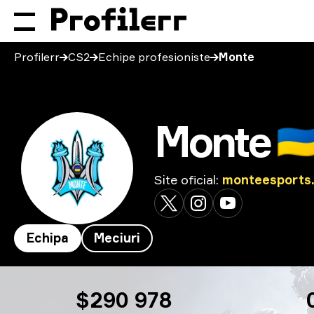
Profilerr
CS2
Echipe profesioniste
Monte
Monte
🇺
Site oficial
:
monteesports
Echipa
Meciuri
Monte
$290 978