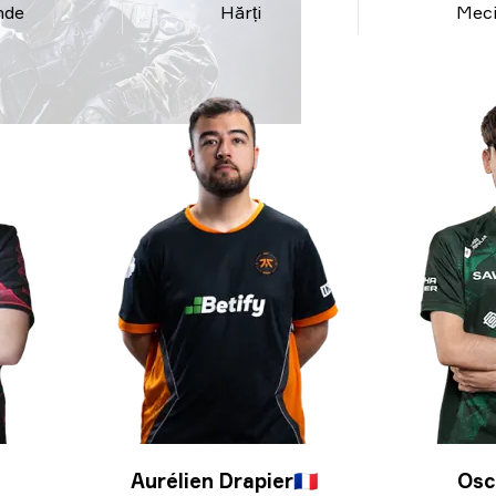
nde
Hărți
Meci
Aurélien Drapier
🇫🇷
Osc