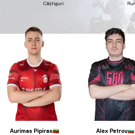
Câștiguri
Ru
Aurimas Pipiras
🇱🇹
Alex Petrov
🇧🇬