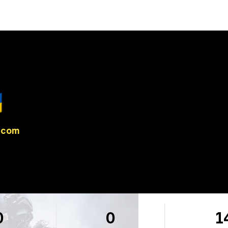

.com
0
0
1