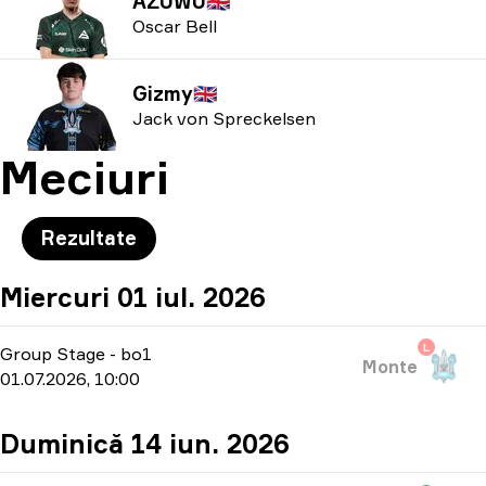
AZUWU
🇬🇧
Oscar Bell
Gizmy
🇬🇧
Jack von Spreckelsen
Meciuri
Rezultate
Miercuri 01 iul. 2026
L
Group Stage
-
bo1
Monte
01.07.2026, 10:00
Duminică 14 iun. 2026