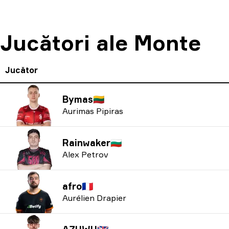
Jucători ale Monte
Jucător
Bymas
🇱🇹
Aurimas Pipiras
Rainwaker
🇧🇬
Alex Petrov
afro
🇫🇷
Aurélien Drapier