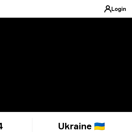
Login
4
Ukraine 🇺🇦