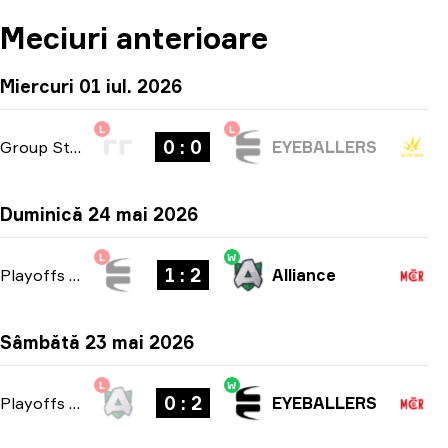
Meciuri anterioare
Miercuri 01 iul. 2026
L
L
0 : 0
Group Stage
-
bo1
EYEBALLERS
Duminică 24 mai 2026
L
W
1 : 2
Playoffs
-
bo3
Alliance
Sâmbătă 23 mai 2026
L
W
0 : 2
Playoffs
-
bo3
EYEBALLERS