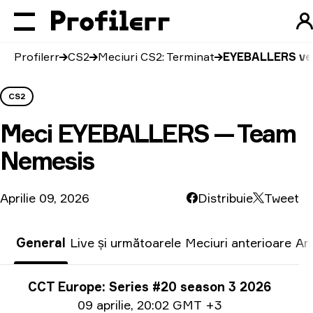
Profilerr
CS2
Meciuri CS2: Terminat
EYEBALLERS ve
CS2
Meci
EYEBALLERS — Team
Nemesis
Aprilie 09, 2026
Distribuie
Tweet
General
Live și următoarele
Meciuri anterioare
Ar
Informații despre turneu
CCT Europe: Series #20 season 3 2026
Informații privind date
09 aprilie
,
20:02 GMT +3