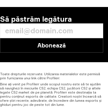
Să păstrăm legătura
Abonează
Toate
drepturile
rezervate.
Utilizarea
materialelor
este
permisă
prin
furnizarea
unui
link
către
Profilerr.
Bine ați venit pe Profilerr unde scopul nostru este să te ajutăm
să navighezi în meciurile CS2, echipa CS2, jucătorii CS2 și altele
legate CS2 market de pe planetă. Profilerr este destinația ta
pentru conținut esports de calitate. Creatorii noștri încearcă să
ofere știri recente, adevărate, de încredere din lumea esports și
ghiduri pentru joc de peste tot din lume.