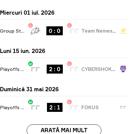
Miercuri 01 iul. 2026
L
L
0 : 0
Group Stage
-
bo1
Team Nemesis
Luni 15 iun. 2026
W
L
2 : 0
Playoffs
-
bo3
CYBERSHOKE Esports
Duminică 31 mai 2026
W
L
2 : 1
Playoffs
-
bo3
FOKUS
ARATĂ MAI MULT