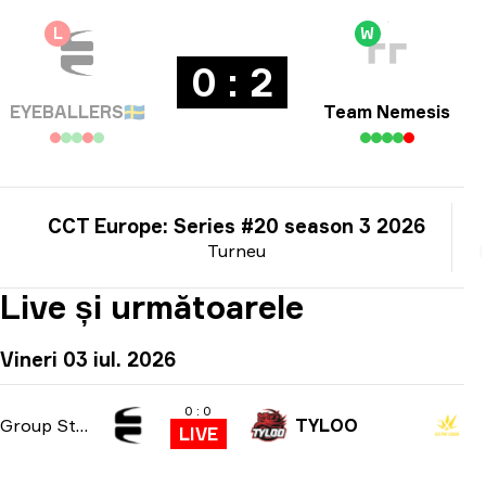
L
W
0 : 2
EYEBALLERS
🇸🇪
Team Nemesis
CCT Europe: Series #20 season 3 2026
Turneu
Live și următoarele
Vineri 03 iul. 2026
0 : 0
Group Stage
TYLOO
LIVE