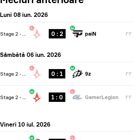
Luni 08 iun. 2026
L
W
0 : 2
Stage 2
-
bo3
paiN
Sâmbătă 06 iun. 2026
L
W
0 : 1
Stage 2
-
bo1
9z
W
L
1 : 0
Stage 2
-
bo1
GamerLegion
Vineri 10 iul. 2026
W
L