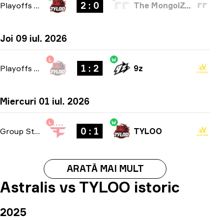
2 : 0
Playoffs
-
bo3
The MongolZ Academy
Joi 09 iul. 2026
L
W
1 : 2
Playoffs
-
bo3
9z
Miercuri 01 iul. 2026
L
W
0 : 1
Group Stage
-
bo1
TYLOO
ARATĂ MAI MULT
Astralis vs TYLOO istoric
2025