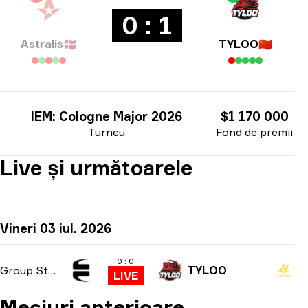
0 : 1
Astralis
🇩🇰
TYLOO
🇨🇳
IEM: Cologne Major 2026
$1 170 000
Turneu
Fond de premii
Live și următoarele
Vineri 03 iul. 2026
0 : 0
Group Stage
TYLOO
LIVE
Meciuri anterioare