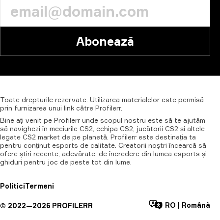
Abonează
Toate
drepturile
rezervate.
Utilizarea
materialelor
este
permisă
prin
furnizarea
unui
link
către
Profilerr.
Bine ați venit pe Profilerr unde scopul nostru este să te ajutăm
să navighezi în meciurile CS2, echipa CS2, jucătorii CS2 și altele
legate CS2 market de pe planetă. Profilerr este destinația ta
pentru conținut esports de calitate. Creatorii noștri încearcă să
ofere știri recente, adevărate, de încredere din lumea esports și
ghiduri pentru joc de peste tot din lume.
Politici
Termeni
RO
|
Română
©
2022—
2026
PROFILERR