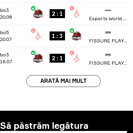
W
L
Playoffs
-
bo3
bo3
2 : 1
20.08
Esports World Cup 2025
L
W
Playoffs
-
bo5
bo5
1 : 3
20.07
FISSURE PLAYGROUND: Season 1 2025
W
L
Group C
-
bo3
bo3
2 : 1
16.07
FISSURE PLAYGROUND: Season 1 2025
ARATĂ MAI MULT
Să păstrăm legătura