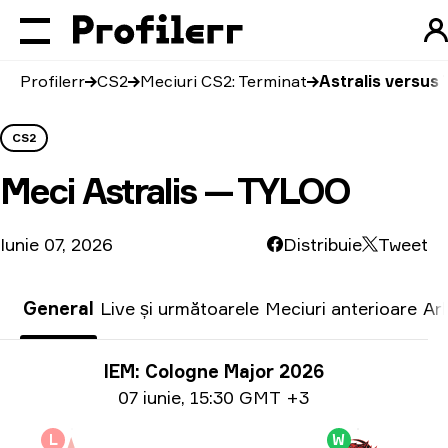
Profilerr
CS2
Meciuri CS2: Terminat
Astralis versu
CS2
Meci
Astralis — TYLOO
Iunie 07, 2026
Distribuie
Tweet
General
Live și următoarele
Meciuri anterioare
Ar
Informații despre turneu
IEM: Cologne Major 2026
Informații privind date
07 iunie
,
15:30 GMT +3
L
W