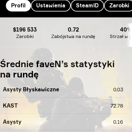
Profil
Ustawienia
SteamID
Zarobki
faveN’s profil
$196 533
0.72
40%
Zarobki
Zabójstwa na rundę
Strzał w 
Średnie faveN’s statystyki
na rundę
Asysty Błyskawiczne
0.03
KAST
72.78
Asysty
0.16