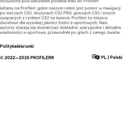
dozwolone
pod
warunkiem
podania
linku
do
Profilerr
Witamy na Profilerr, gdzie naszym celem jest pomoc w nawigacji
po meczach CS2, drużynach CS2 PRO, graczach CS2 i innych
związanych z rynkiem CS2 na świecie. Profilerr to miejsce
docelowe dla wysokiej jakości treści e-sportowych. Nasi
autorzy starają się dostarczać dokładne, wiarygodne i aktualne
wiadomości e-sportowe, przewodniki po grach z całego świata.
Polityka
Warunki
PL
|
Polski
©
2022—
2026
PROFILERR