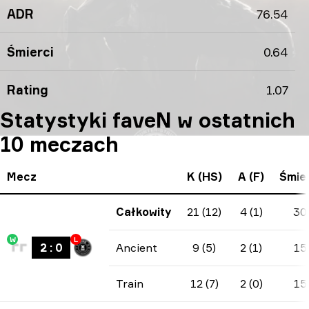
ADR
76.54
Śmierci
0.64
Rating
1.07
Statystyki faveN w ostatnich
10 meczach
Mecz
K (HS)
A (F)
Śmier
Całkowity
21 (12)
4 (1)
30
W
L
2
:
0
Ancient
9 (5)
2 (1)
15
Train
12 (7)
2 (0)
15