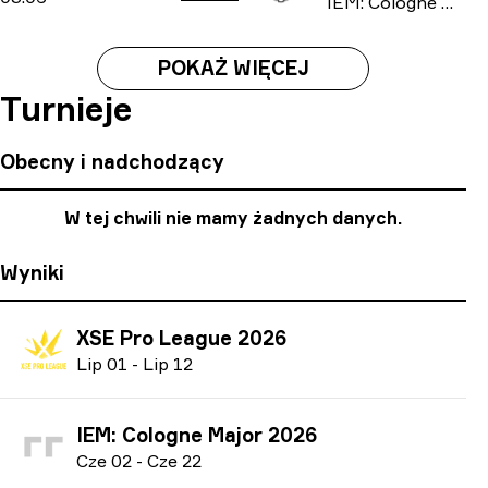
IEM: Cologne Major 2026
POKAŻ WIĘCEJ
Turnieje
Obecny i nadchodzący
W tej chwili nie mamy żadnych danych.
Wyniki
XSE Pro League 2026
L
ip
01
-
L
ip
12
IEM: Cologne Major 2026
C
ze
02
-
C
ze
22