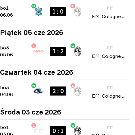
W
L
Stage 2
-
bo1
bo1
1 : 0
06.06
IEM: Cologne Major 2026
Piątek 05 cze 2026
L
W
Stage 1
-
bo3
bo3
1 : 2
05.06
IEM: Cologne Major 2026
Czwartek 04 cze 2026
W
L
Stage 1
-
bo3
bo3
2 : 0
04.06
IEM: Cologne Major 2026
Środa 03 cze 2026
L
W
Stage 1
-
bo1
bo1
0 : 1
03.06