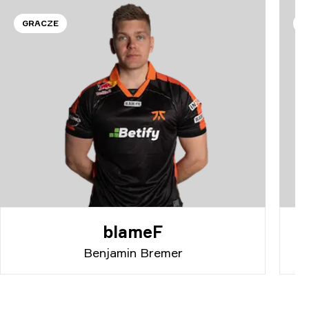
GRACZE
G
blameF
Benjamin Bremer