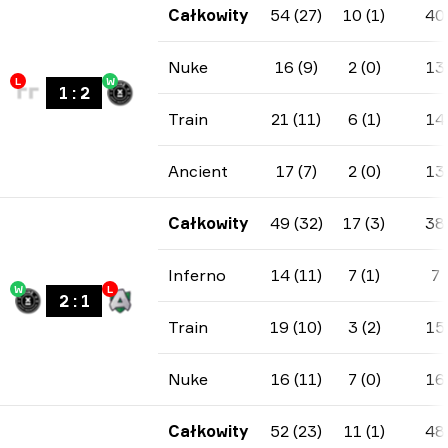
Całkowity
54 (27)
10 (1)
40
Nuke
16 (9)
2 (0)
13
L
W
1
:
2
Train
21 (11)
6 (1)
14
Ancient
17 (7)
2 (0)
13
Całkowity
49 (32)
17 (3)
38
Inferno
14 (11)
7 (1)
7
W
L
2
:
1
Train
19 (10)
3 (2)
15
Nuke
16 (11)
7 (0)
16
Całkowity
52 (23)
11 (1)
48