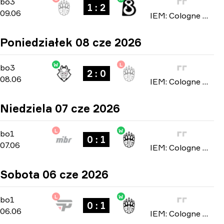
Stage 2
-
bo3
bo3
1 : 2
09.06
IEM: Cologne Major 2026
Poniedziałek 08 cze 2026
W
L
Stage 2
-
bo3
bo3
2 : 0
08.06
IEM: Cologne Major 2026
Niedziela 07 cze 2026
L
W
Stage 2
-
bo1
bo1
0 : 1
07.06
IEM: Cologne Major 2026
Sobota 06 cze 2026
L
W
Stage 2
-
bo1
bo1
0 : 1
06.06
IEM: Cologne Major 2026