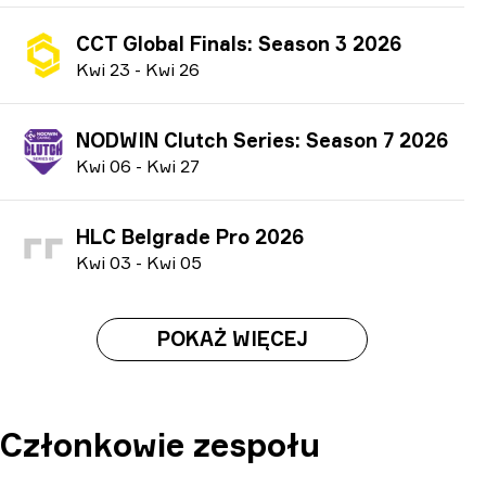
CCT Global Finals: Season 3 2026
K
wi
23
-
K
wi
26
NODWIN Clutch Series: Season 7 2026
K
wi
06
-
K
wi
27
HLC Belgrade Pro 2026
K
wi
03
-
K
wi
05
POKAŻ WIĘCEJ
Członkowie zespołu