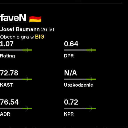
faveN
🇩🇪
Josef Baumann
26 lat
Obecnie
gra
w
BIG
1.07
0.64
Rating
DPR
72.78
N/A
KAST
Uszkodzenie
76.54
0.72
ADR
KPR