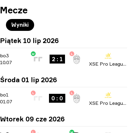
Mecze
Wyniki
Piątek 10 lip 2026
W
L
Playoffs
-
bo3
bo3
2 : 1
10.07
XSE Pro League 2026
Środa 01 lip 2026
L
L
Group Stage
-
bo1
bo1
0 : 0
01.07
XSE Pro League 2026
Wtorek 09 cze 2026
L
W