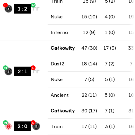
Train
15 (9)
5 (2)
10
L
W
1
:
2
Nuke
15 (10)
4 (0)
19
Inferno
12 (9)
1 (0)
15
Całkowity
47 (30)
17 (3)
33
Dust2
18 (14)
7 (2)
7
W
L
2
:
1
Nuke
7 (5)
5 (1)
16
Ancient
22 (11)
5 (0)
10
Całkowity
30 (17)
7 (1)
31
W
L
2
:
0
Train
17 (11)
3 (1)
16