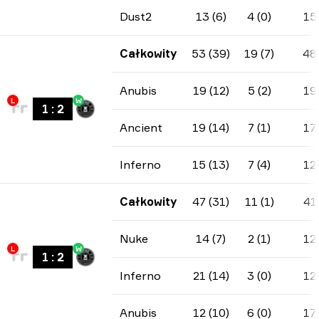
Dust2
13 (6)
4 (0)
15
Całkowity
53 (39)
19 (7)
48
Anubis
19 (12)
5 (2)
19
L
W
1
:
2
Ancient
19 (14)
7 (1)
17
Inferno
15 (13)
7 (4)
12
Całkowity
47 (31)
11 (1)
41
Nuke
14 (7)
2 (1)
12
L
W
1
:
2
Inferno
21 (14)
3 (0)
12
Anubis
12 (10)
6 (0)
17