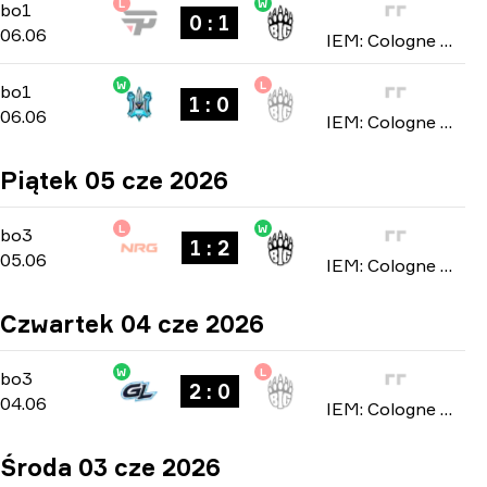
L
W
Stage 2
-
bo1
bo1
0 : 1
06.06
IEM: Cologne Major 2026
W
L
Stage 2
-
bo1
bo1
1 : 0
06.06
IEM: Cologne Major 2026
Piątek 05 cze 2026
L
W
Stage 1
-
bo3
bo3
1 : 2
05.06
IEM: Cologne Major 2026
Czwartek 04 cze 2026
W
L
Stage 1
-
bo3
bo3
2 : 0
04.06
IEM: Cologne Major 2026
Środa 03 cze 2026