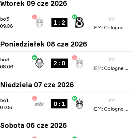
Wtorek 09 cze 2026
L
W
Stage 2
-
bo3
bo3
1 : 2
09.06
IEM: Cologne Major 2026
Poniedziałek 08 cze 2026
W
L
Stage 2
-
bo3
bo3
2 : 0
08.06
IEM: Cologne Major 2026
Niedziela 07 cze 2026
L
W
Stage 2
-
bo1
bo1
0 : 1
07.06
IEM: Cologne Major 2026
Sobota 06 cze 2026