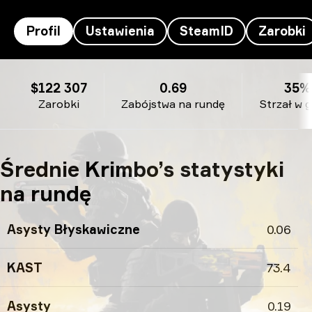
Profil
Ustawienia
SteamID
Zarobki
Krimbo’s profil
$122 307
0.69
35%
Zarobki
Zabójstwa na rundę
Strzał w 
Średnie Krimbo’s statystyki
na rundę
Asysty Błyskawiczne
0.06
KAST
73.4
Asysty
0.19