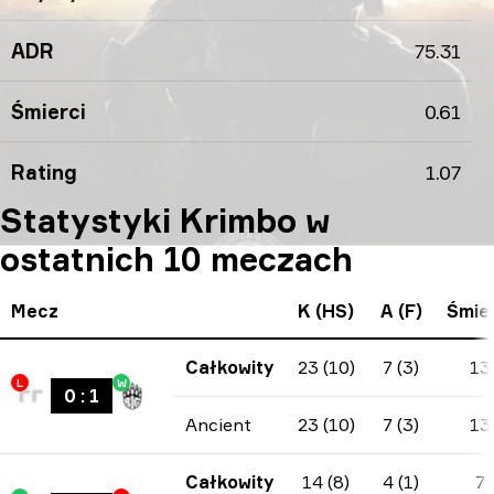
ADR
75.31
Śmierci
0.61
Rating
1.07
Statystyki Krimbo w
ostatnich 10 meczach
Mecz
K (HS)
A (F)
Śmier
Całkowity
23 (10)
7 (3)
13
L
W
0
:
1
Ancient
23 (10)
7 (3)
13
Całkowity
14 (8)
4 (1)
7