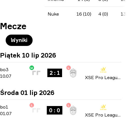
Nuke
16 (10)
4 (0)
13
Mecze
Wyniki
Piątek 10 lip 2026
W
L
Playoffs
-
bo3
bo3
2 : 1
10.07
XSE Pro League 2026
Środa 01 lip 2026
L
L
Group Stage
-
bo1
bo1
0 : 0
01.07
XSE Pro League 2026