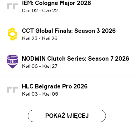
IEM: Cologne Major 2026
C
ze
02
-
C
ze
22
CCT Global Finals: Season 3 2026
K
wi
23
-
K
wi
26
NODWIN Clutch Series: Season 7 2026
K
wi
06
-
K
wi
27
HLC Belgrade Pro 2026
K
wi
03
-
K
wi
05
POKAŻ WIĘCEJ