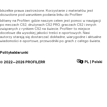
Wszelkie
prawa
zastrzeżone.
Korzystanie
z
materiałów
jest
dozwolone
pod
warunkiem
podania
linku
do
Profilerr
Witamy na Profilerr, gdzie naszym celem jest pomoc w nawigacji
po meczach CS2, drużynach CS2 PRO, graczach CS2 i innych
związanych z rynkiem CS2 na świecie. Profilerr to miejsce
docelowe dla wysokiej jakości treści e-sportowych. Nasi
autorzy starają się dostarczać dokładne, wiarygodne i aktualne
wiadomości e-sportowe, przewodniki po grach z całego świata.
Polityka
Warunki
PL
|
Polski
©
2022—
2026
PROFILERR