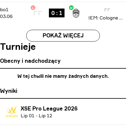
L
W
Stage 1
-
bo1
bo1
0 : 1
03.06
IEM: Cologne Major 2026
POKAŻ WIĘCEJ
Turnieje
Obecny i nadchodzący
W tej chwili nie mamy żadnych danych.
Wyniki
XSE Pro League 2026
L
ip
01
-
L
ip
12