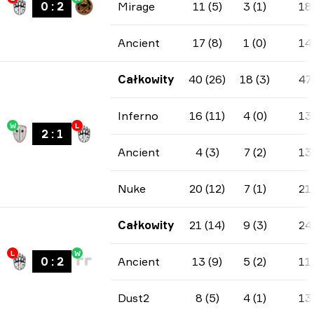
0
:
2
Mirage
11 (5)
3 (1)
18
Ancient
17 (8)
1 (0)
14
Całkowity
40 (26)
18 (3)
47
Inferno
16 (11)
4 (0)
13
W
L
2
:
1
Ancient
4 (3)
7 (2)
13
Nuke
20 (12)
7 (1)
21
Całkowity
21 (14)
9 (3)
24
L
W
0
:
2
Ancient
13 (9)
5 (2)
11
Dust2
8 (5)
4 (1)
13