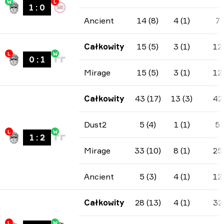
W
L
1
:
0
Ancient
14 (8)
4 (1)
7
Całkowity
15 (5)
3 (1)
12
L
W
0
:
1
Mirage
15 (5)
3 (1)
12
Całkowity
43 (17)
13 (3)
42
Dust2
5 (4)
1 (1)
5
L
W
1
:
2
Mirage
33 (10)
8 (1)
25
Ancient
5 (3)
4 (1)
12
Całkowity
28 (13)
4 (1)
32
L
W