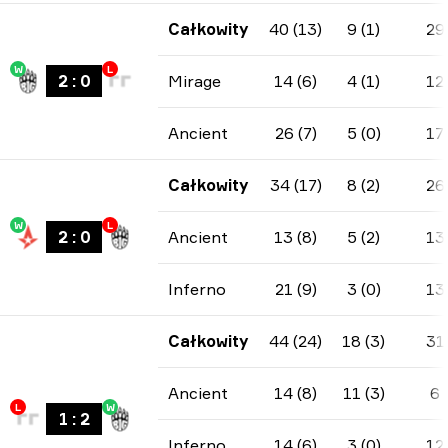
Całkowity
40 (13)
9 (1)
29
W
L
2
:
0
Mirage
14 (6)
4 (1)
12
Ancient
26 (7)
5 (0)
17
Całkowity
34 (17)
8 (2)
26
W
L
2
:
0
Ancient
13 (8)
5 (2)
13
Inferno
21 (9)
3 (0)
13
Całkowity
44 (24)
18 (3)
31
Ancient
14 (8)
11 (3)
6
L
W
1
:
2
Inferno
14 (6)
3 (0)
12