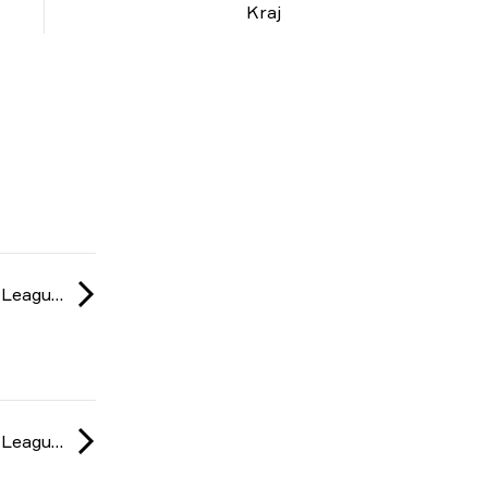
Kraj
ESL Challenger League: Europe Cup #2 season 51 2026
ESL Challenger League: Europe Cup #2 season 51 2026