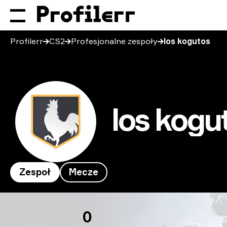
Profilerr
CS2
Profesjonalne zespoły
los kogutos
los kogu
Zespoł
Mecze
los kogutos
0