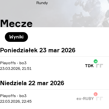
Rundy
Mecze
Wyniki
Poniedziałek 23 mar 2026
W
Playoffs
-
bo3
TDK
23.03.2026, 21:51
Niedziela 22 mar 2026
L
Playoffs
-
bo3
ex-RUBY
22.03.2026, 22:45