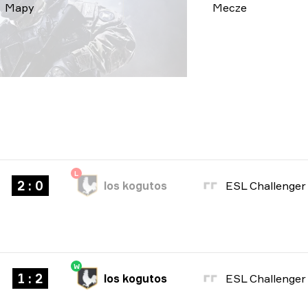
Mapy
Mecze
L
2 : 0
los kogutos
W
1 : 2
los kogutos