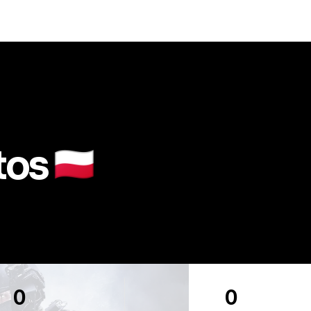
tos
🇵🇱
0
0