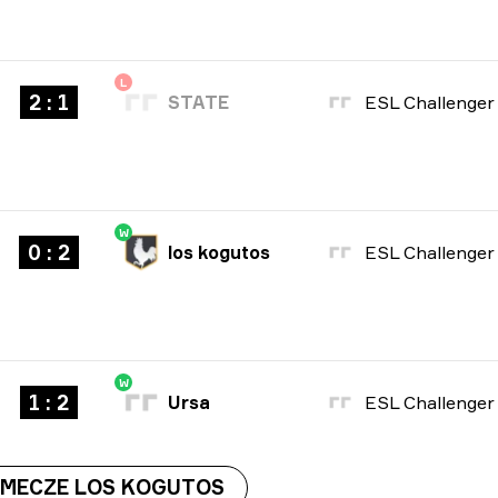
L
2 : 1
STATE
W
0 : 2
los kogutos
W
1 : 2
Ursa
 MECZE LOS KOGUTOS