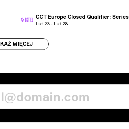
CCT Europe Closed Qualifier: Series #17 season 3 
L
ut
23
-
L
ut
28
KAŻ WIĘCEJ