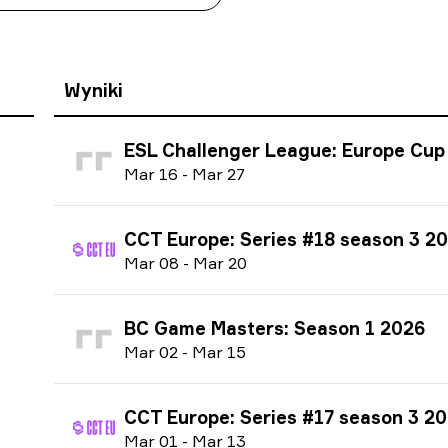
Wyniki
ESL Challenger League: Europe Cup #2 season 51
M
ar
16
-
M
ar
27
CCT Europe: Series #18 season 3 2
M
ar
08
-
M
ar
20
BC Game Masters: Season 1 2026
M
ar
02
-
M
ar
15
CCT Europe: Series #17 season 3 2
M
ar
01
-
M
ar
13