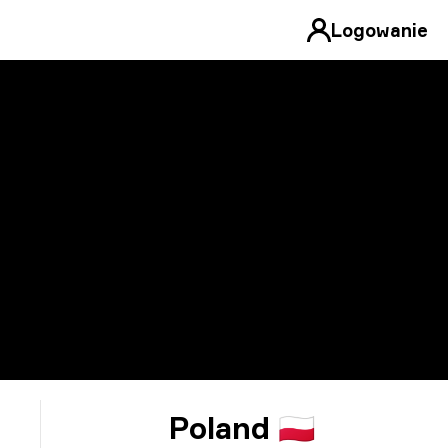
Logowanie
Poland 🇵🇱