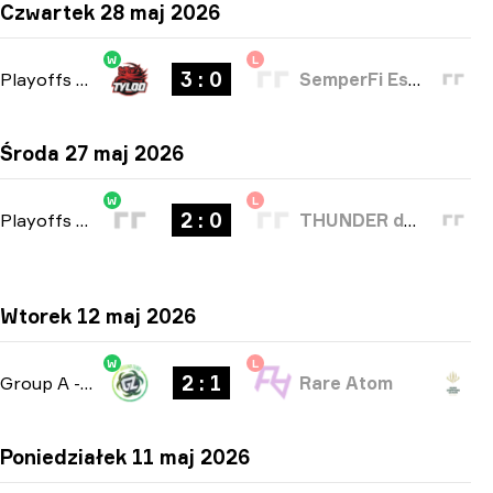
Czwartek 28 maj 2026
W
L
3 : 0
Playoffs
-
bo5
SemperFi Esports
Środa 27 maj 2026
W
L
2 : 0
Playoffs
-
bo3
THUNDER dOWNUNDER
Wtorek 12 maj 2026
W
L
2 : 1
Group A
-
bo3
Rare Atom
Poniedziałek 11 maj 2026