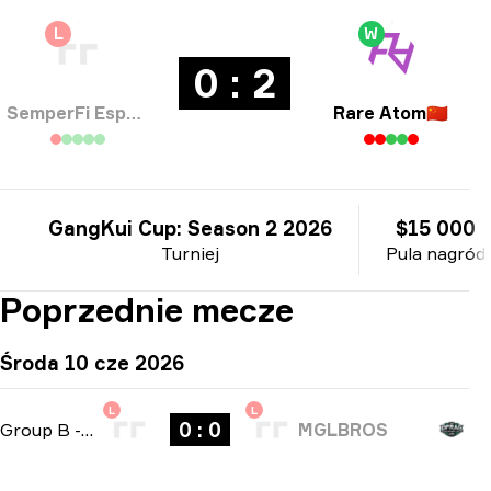
L
W
0 : 2
SemperFi Esports
Rare Atom
🇨🇳
GangKui Cup: Season 2 2026
$15 000
Turniej
Pula nagród
Poprzednie mecze
Środa 10 cze 2026
L
L
0 : 0
Group B
-
bo3
MGLBROS