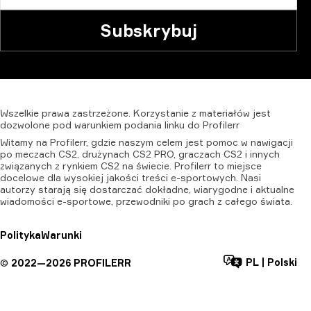
Subskrybuj
Wszelkie
prawa
zastrzeżone.
Korzystanie
z
materiałów
jest
dozwolone
pod
warunkiem
podania
linku
do
Profilerr
Witamy na Profilerr, gdzie naszym celem jest pomoc w nawigacji
po meczach CS2, drużynach CS2 PRO, graczach CS2 i innych
związanych z rynkiem CS2 na świecie. Profilerr to miejsce
docelowe dla wysokiej jakości treści e-sportowych. Nasi
autorzy starają się dostarczać dokładne, wiarygodne i aktualne
wiadomości e-sportowe, przewodniki po grach z całego świata.
Polityka
Warunki
PL
|
Polski
©
2022—
2026
PROFILERR