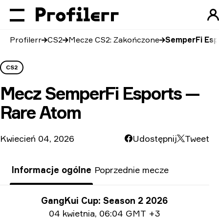
Profilerr
CS2
Mecze CS2: Zakończone
SemperFi Esp
CS2
Mecz
SemperFi Esports —
Rare Atom
Kwiecień 04, 2026
Udostępnij
Tweet
Informacje ogólne
Poprzednie mecze
Informacje o turnieju
GangKui Cup: Season 2 2026
Informacje o dacie
04 kwietnia
,
06:04 GMT +3