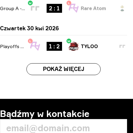
W
L
2 : 1
Group A
-
bo3
Rare Atom
Czwartek 30 kwi 2026
L
W
1 : 2
Playoffs
-
bo3
TYLOO
POKAŻ WIĘCEJ
Bądźmy w kontakcie