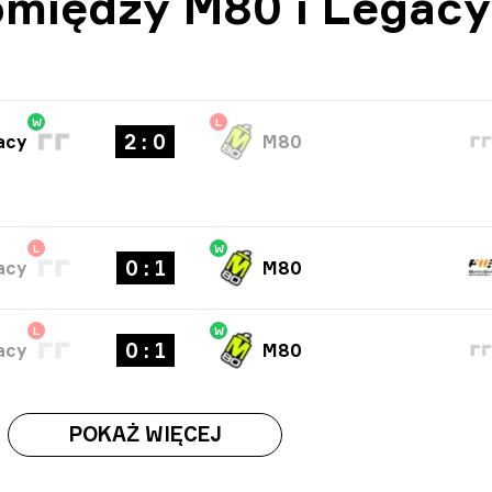
między M80 i Legacy
W
L
2 : 0
acy
M80
L
W
0 : 1
acy
M80
L
W
0 : 1
acy
M80
POKAŻ WIĘCEJ