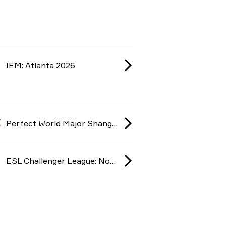
IEM: Atlanta 2026
Perfect World Major Shanghai: American RMR 2024
ESL Challenger League: North America season 48 2024