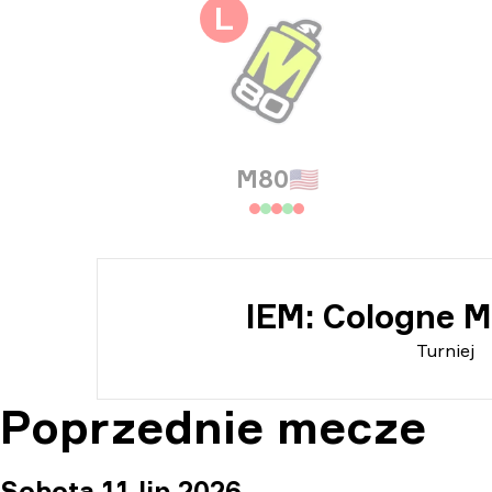
Inf
L
Inf
M80
🇺🇸
IEM: Cologne M
Turniej
Poprzednie mecze
Sobota 11 lip 2026