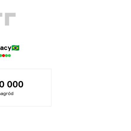
acy
🇧🇷
70 000
nagród