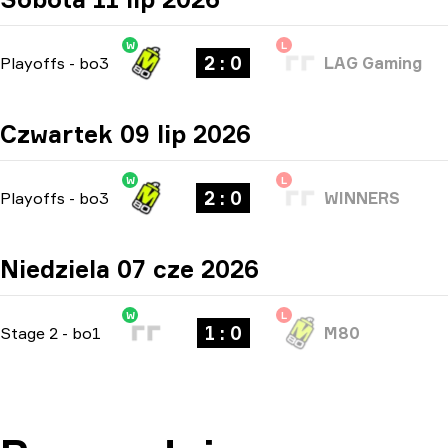
W
L
2 : 0
Playoffs
-
bo3
LAG Gaming
Czwartek 09 lip 2026
W
L
2 : 0
Playoffs
-
bo3
WINNERS
Niedziela 07 cze 2026
W
L
1 : 0
Stage 2
-
bo1
M80