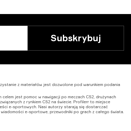
Subskrybuj
zystanie
z
materiałów
jest
dozwolone
pod
warunkiem
podania
ym celem jest pomoc w nawigacji po meczach CS2, drużynach
wiązanych z rynkiem CS2 na świecie. Profilerr to miejsce
reści e-sportowych. Nasi autorzy starają się dostarczać
 wiadomości e-sportowe, przewodniki po grach z całego świata.