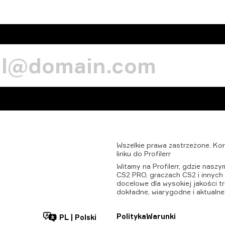
Wszelkie
prawa
zastrzeżone.
Kor
linku
do
Profilerr
Witamy na Profilerr, gdzie nasz
CS2 PRO, graczach CS2 i innych z
docelowe dla wysokiej jakości t
dokładne, wiarygodne i aktualne
Polityka
Warunki
PL
|
Polski