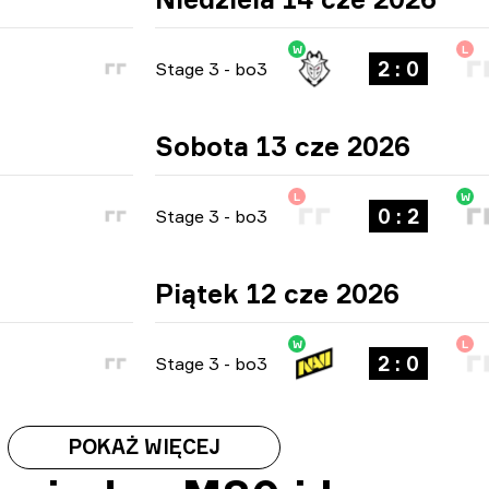
W
L
2 : 0
Stage 3
-
bo3
Sobota 13 cze 2026
L
W
0 : 2
Stage 3
-
bo3
Piątek 12 cze 2026
W
L
2 : 0
Stage 3
-
bo3
POKAŻ WIĘCEJ