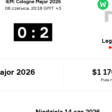
ormacje o turnieju
IEM: Cologne Major 2026
W
ormacje o dacie
08 czerwca
,
20:18 GMT +3
0 : 2
Leg
ajor 2026
$1 1
Pula 
Niedziela 14 cze 2026