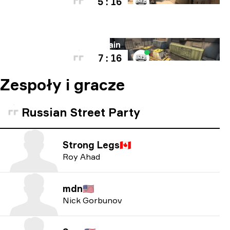
5 : 16
Mapa
Train
7 : 16
Zespoły i gracze
Russian Street Party
Strong Legs
🇨🇦
Roy Ahad
mdn
🇺🇸
Nick Gorbunov