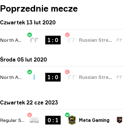
Poprzednie mecze
Czwartek 13 lut 2020
W
L
1 : 0
North America Open Qualifier 4
-
bo1
Russian Street Party
Środa 05 lut 2020
W
L
1 : 0
North America Open Qualifier 2
-
bo1
Russian Street Party
Czwartek 22 cze 2023
L
W
0 : 1
Regular Season
-
bo1
Meta Gaming