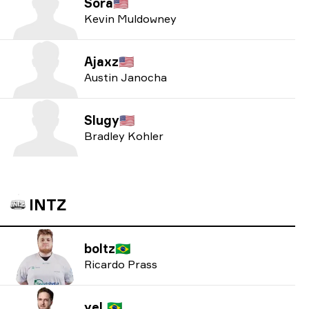
Sora
🇺🇸
Kevin Muldowney
Ajaxz
🇺🇸
Austin Janocha
Slugy
🇺🇸
Bradley Kohler
INTZ
boltz
🇧🇷
Ricardo Prass
yeL
🇧🇷