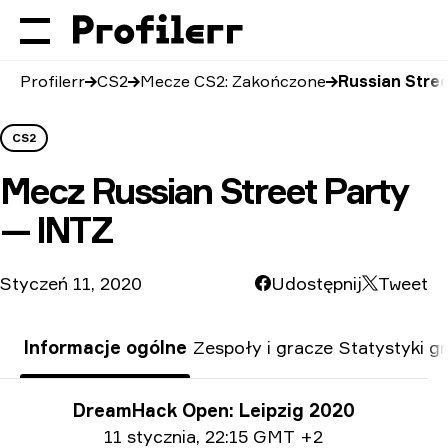
Profilerr
CS2
Mecze CS2: Zakończone
Russian Stree
CS2
Mecz
Russian Street Party
— INTZ
Styczeń 11, 2020
Udostępnij
Tweet
Informacje ogólne
Zespoły i gracze
Statystyki g
Informacje o turnieju
DreamHack Open: Leipzig 2020
Informacje o dacie
11 stycznia
,
22:15 GMT +2