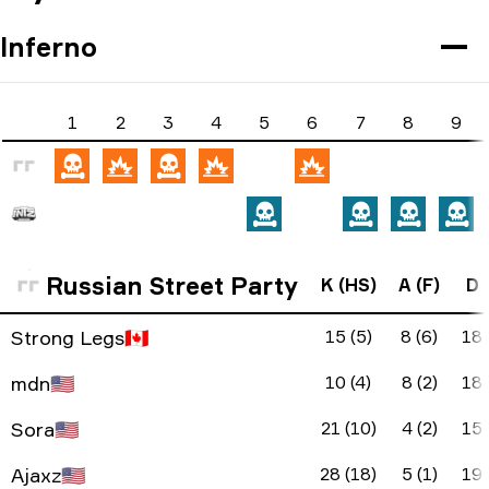
Inferno
1
2
3
4
5
6
7
8
9
Russian Street Party
K (HS)
A (F)
D
Strong Legs
🇨🇦
15 (5)
8 (6)
18
mdn
🇺🇸
10 (4)
8 (2)
18
Sora
🇺🇸
21 (10)
4 (2)
15
Ajaxz
🇺🇸
28 (18)
5 (1)
19