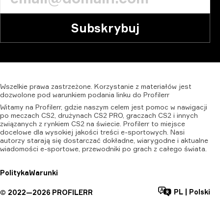
Subskrybuj
Wszelkie
prawa
zastrzeżone.
Korzystanie
z
materiałów
jest
dozwolone
pod
warunkiem
podania
linku
do
Profilerr
Witamy na Profilerr, gdzie naszym celem jest pomoc w nawigacji
po meczach CS2, drużynach CS2 PRO, graczach CS2 i innych
związanych z rynkiem CS2 na świecie. Profilerr to miejsce
docelowe dla wysokiej jakości treści e-sportowych. Nasi
autorzy starają się dostarczać dokładne, wiarygodne i aktualne
wiadomości e-sportowe, przewodniki po grach z całego świata.
Polityka
Warunki
PL
|
Polski
©
2022—
2026
PROFILERR