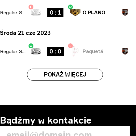
L
W
0 : 1
Regular Season
-
bo1
O PLANO
Środa 21 cze 2023
W
L
0 : 0
Regular Season
-
bo1
Paquetá
POKAŻ WIĘCEJ
Bądźmy w kontakcie