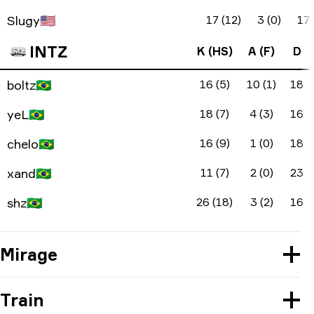
Slugy
🇺🇸
17 (12)
3 (0)
17
INTZ
K (HS)
A (F)
D
boltz
🇧🇷
16 (5)
10 (1)
18
yeL
🇧🇷
18 (7)
4 (3)
16
chelo
🇧🇷
16 (9)
1 (0)
18
xand
🇧🇷
11 (7)
2 (0)
23
shz
🇧🇷
26 (18)
3 (2)
16
Mirage
Train