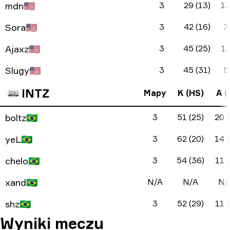
mdn
🇺🇸
3
29 (13)
13
Sora
🇺🇸
3
42 (16)
7
Ajaxz
🇺🇸
3
45 (25)
11
Slugy
🇺🇸
3
45 (31)
5
INTZ
Mapy
K (HS)
A (
boltz
🇧🇷
3
51 (25)
20 (
yeL
🇧🇷
3
62 (20)
14 (
chelo
🇧🇷
3
54 (36)
11 (
xand
🇧🇷
N/A
N/A
N/
shz
🇧🇷
3
52 (29)
11 (
Wyniki meczu