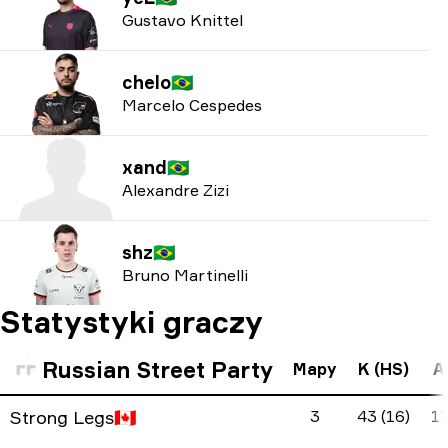
Gustavo Knittel
chelo
🇧🇷
Marcelo Cespedes
xand
🇧🇷
Alexandre Zizi
shz
🇧🇷
Bruno Martinelli
Statystyki graczy
Russian Street Party
Mapy
K (HS)
A 
Strong Legs
🇨🇦
3
43 (16)
17