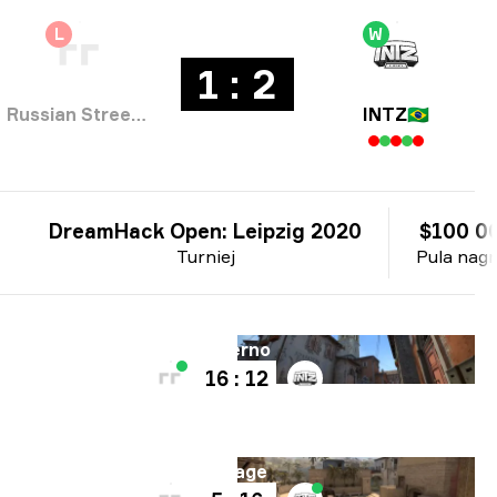
L
W
1 : 2
Russian Street Party
INTZ
🇧🇷
DreamHack Open: Leipzig 2020
$100 0
Turniej
Pula nag
Mapa
Inferno
16 : 12
Mapa
Mirage