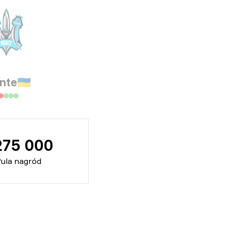
nte
🇺🇦
275 000
ula nagród