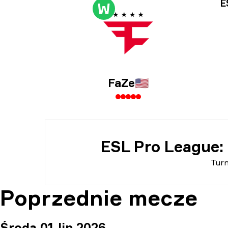
Inf
E
W
Inf
FaZe
🇺🇸
ESL Pro League:
Turn
Poprzednie mecze
Środa 01 lip 2026