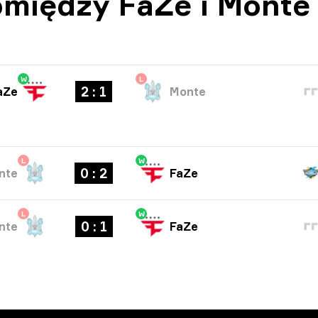
między FaZe i Monte
W
L
2 : 1
aZe
Monte
L
W
0 : 2
nte
FaZe
L
W
0 : 1
nte
FaZe