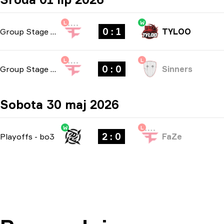
L
W
0 : 1
Group Stage
-
bo1
TYLOO
L
L
0 : 0
Group Stage
-
bo1
Sinners
Sobota 30 maj 2026
W
L
2 : 0
Playoffs
-
bo3
FaZe