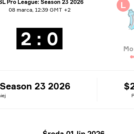
ormacje o turnieju
SL Pro League: Season 23 2026
L
ormacje o dacie
08 marca
,
12:39 GMT +2
2 : 0
Mo
 Season 23 2026
$
iej
P
Środa 01 lip 2026