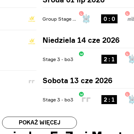
L
L
0 : 0
Group Stage
-
bo1
Niedziela 14 cze 2026
W
L
2 : 1
Stage 3
-
bo3
Sobota 13 cze 2026
W
L
2 : 1
Stage 3
-
bo3
POKAŻ WIĘCEJ