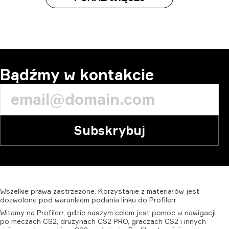
Bądźmy w kontakcie
Subskrybuj
Wszelkie
prawa
zastrzeżone.
Korzystanie
z
materiałów
jest
dozwolone
pod
warunkiem
podania
linku
do
Profilerr
Witamy na Profilerr, gdzie naszym celem jest pomoc w nawigacji
po meczach CS2, drużynach CS2 PRO, graczach CS2 i innych