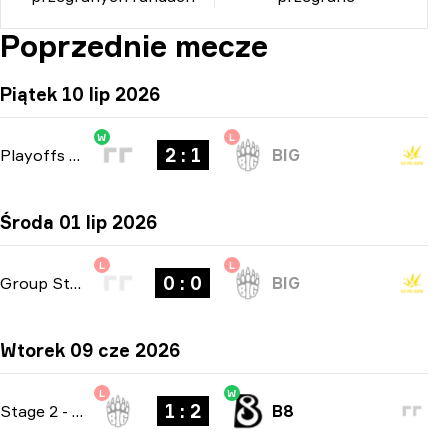
Poprzednie mecze
Piątek 10 lip 2026
W
L
2 : 1
Playoffs
-
bo3
BIG
Środa 01 lip 2026
L
L
0 : 0
Group Stage
-
bo1
BIG
Wtorek 09 cze 2026
L
W
1 : 2
Stage 2
-
bo3
B8