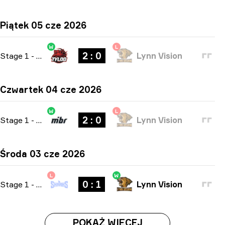
Piątek 05 cze 2026
W
L
2 : 0
Stage 1
-
bo3
Lynn Vision
Czwartek 04 cze 2026
W
L
2 : 0
Stage 1
-
bo3
Lynn Vision
Środa 03 cze 2026
L
W
0 : 1
Stage 1
-
bo1
Lynn Vision
POKAŻ WIĘCEJ