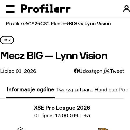
Profilerr
CS2
CS2 Mecze
BIG vs Lynn Vision
CS2
Mecz
BIG — Lynn Vision
Lipiec 01, 2026
Udostępnij
Tweet
Informacje ogólne
Twarzą w twarz
Handicap
Popr
Informacje o turnieju
XSE Pro League 2026
Informacje o dacie
01 lipca
,
13:00 GMT +3