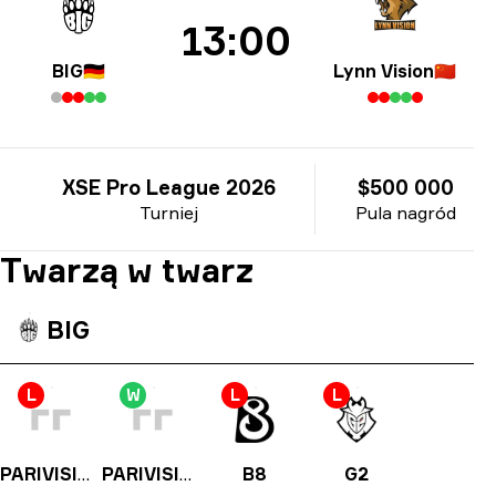
13:00
BIG
🇩🇪
Lynn Vision
🇨🇳
XSE Pro League 2026
$500 000
Turniej
Pula nagród
Twarzą w twarz
BIG
L
W
L
L
PARIVISION
PARIVISION
B8
G2