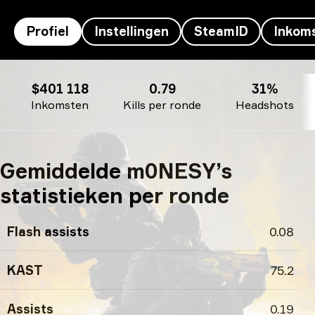
Profiel
Instellingen
SteamID
Inkom
m0NESY’s profiel
$401 118
0.79
31%
Inkomsten
Kills per ronde
Headshots
Gemiddelde m0NESY’s
statistieken per ronde
Flash assists
0.08
KAST
75.2
Assists
0.19