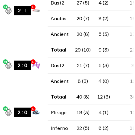
Dust2
27 (5)
4 (2)
1
W
L
2
:
1
Anubis
20 (7)
8 (2)
1
Ancient
20 (8)
5 (3)
1
Totaal
29 (10)
9 (3)
2
W
L
2
:
0
Dust2
21 (7)
5 (3)
8
Ancient
8 (3)
4 (0)
1
Totaal
40 (8)
12 (3)
3
W
L
2
:
0
Mirage
18 (3)
4 (1)
1
Inferno
22 (5)
8 (2)
1