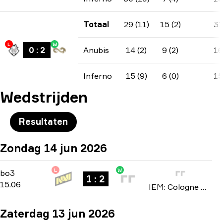
Totaal
29 (11)
15 (2)
3
L
W
0
:
2
Anubis
14 (2)
9 (2)
1
Inferno
15 (9)
6 (0)
1
Wedstrijden
Resultaten
Zondag 14 jun 2026
L
W
Stage 3
-
bo3
bo3
1 : 2
15.06
IEM: Cologne Major 2026
Zaterdag 13 jun 2026