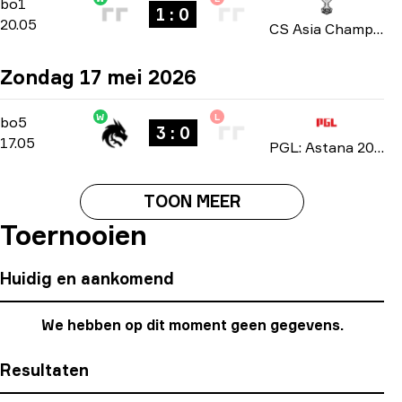
Group A
-
bo1
bo1
1 : 0
20.05
CS Asia Championships 2026
Zondag 17 mei 2026
W
L
Playoffs
-
bo5
bo5
3 : 0
17.05
PGL: Astana 2026
TOON MEER
Toernooien
Huidig en aankomend
We hebben op dit moment geen gegevens.
Resultaten