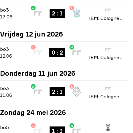
W
L
Stage 3
-
bo3
bo3
2 : 1
13.06
IEM: Cologne Major 2026
Vrijdag 12 jun 2026
L
W
Stage 3
-
bo3
bo3
0 : 2
12.06
IEM: Cologne Major 2026
Donderdag 11 jun 2026
W
L
Stage 3
-
bo3
bo3
2 : 1
11.06
IEM: Cologne Major 2026
Zondag 24 mei 2026
L
W
Playoffs
-
bo5
bo5
1 : 3