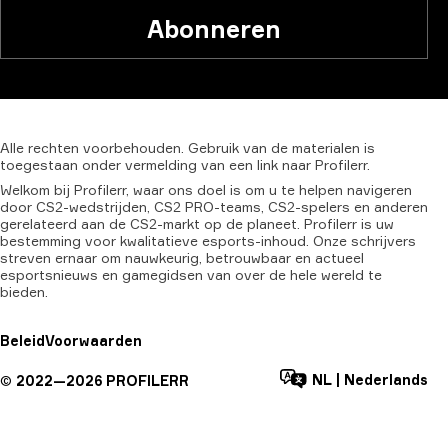
Abonneren
Alle
rechten
voorbehouden.
Gebruik
van
de
materialen
is
toegestaan
onder
vermelding
van
een
link
naar
Profilerr.
Welkom bij Profilerr, waar ons doel is om u te helpen navigeren
door CS2-wedstrijden, CS2 PRO-teams, CS2-spelers en anderen
gerelateerd aan de CS2-markt op de planeet. Profilerr is uw
bestemming voor kwalitatieve esports-inhoud. Onze schrijvers
streven ernaar om nauwkeurig, betrouwbaar en actueel
esportsnieuws en gamegidsen van over de hele wereld te
bieden.
Beleid
Voorwaarden
NL
|
Nederlands
©
2022—
2026
PROFILERR