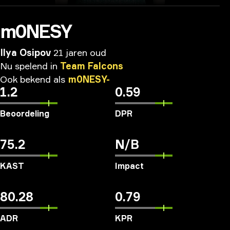
m0NESY
Ilya Osipov
21 jaren oud
Nu
spelend
in
Team
Falcons
Ook
bekend
als
m0NESY-
1.2
0.59
Beoordeling
DPR
75.2
N/B
KAST
Impact
80.28
0.79
ADR
KPR