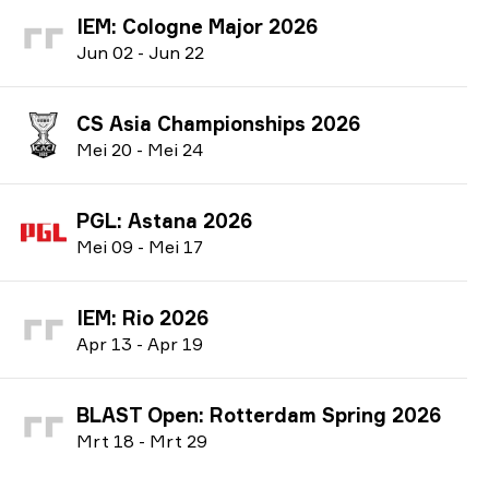
IEM: Cologne Major 2026
J
un
02
-
J
un
22
CS Asia Championships 2026
M
ei
20
-
M
ei
24
PGL: Astana 2026
M
ei
09
-
M
ei
17
IEM: Rio 2026
A
pr
13
-
A
pr
19
BLAST Open: Rotterdam Spring 2026
M
rt
18
-
M
rt
29