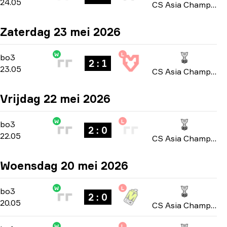
24.05
CS Asia Championships 2026
Zaterdag 23 mei 2026
W
L
Playoffs
-
bo3
bo3
2 : 1
23.05
CS Asia Championships 2026
Vrijdag 22 mei 2026
W
L
Group A
-
bo3
bo3
2 : 0
22.05
CS Asia Championships 2026
Woensdag 20 mei 2026
W
L
Group A
-
bo3
bo3
2 : 0
20.05
CS Asia Championships 2026
W
L