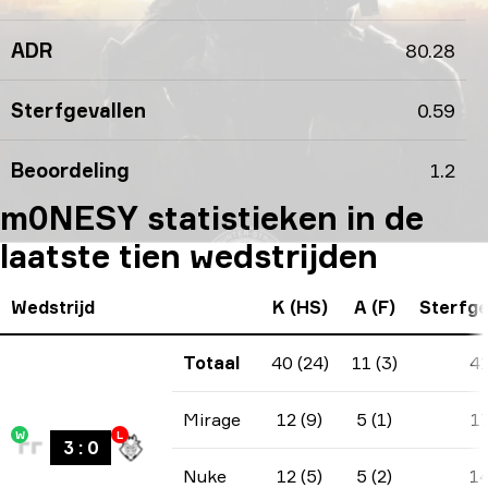
ADR
80.28
Sterfgevallen
0.59
Beoordeling
1.2
m0NESY statistieken in de
laatste tien wedstrijden
Wedstrijd
K (HS)
A (F)
Sterfge
Totaal
40 (24)
11 (3)
4
Mirage
12 (9)
5 (1)
1
W
L
3
:
0
Nuke
12 (5)
5 (2)
1