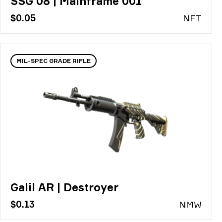
SSG 08 | Mainframe 001
$0.05
N
FT
MIL-SPEC GRADE RIFLE
Galil AR | Destroyer
$0.13
N
MW