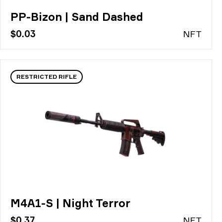
PP-Bizon | Sand Dashed
$0.03
N
FT
RESTRICTED RIFLE
M4A1-S | Night Terror
$0.37
N
FT