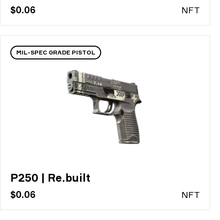
$0.06
N
FT
MIL-SPEC GRADE PISTOL
P250 | Re.built
$0.06
N
FT