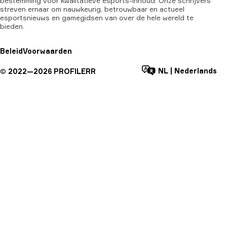
bestemming voor kwalitatieve esports-inhoud. Onze schrijvers
streven ernaar om nauwkeurig, betrouwbaar en actueel
esportsnieuws en gamegidsen van over de hele wereld te
bieden.
Beleid
Voorwaarden
NL
|
Nederlands
©
2022—
2026
PROFILERR