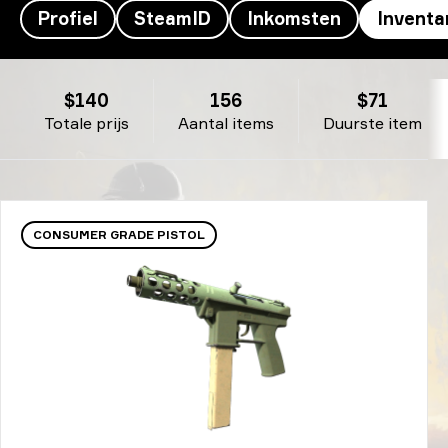
Profiel
SteamID
Inkomsten
Inventa
khaN’s Inventaris - khaN
$140
156
$71
Totale prijs
Aantal items
Duurste item
CONSUMER GRADE PISTOL