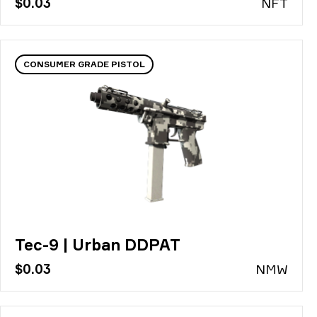
$0.03
N
FT
CONSUMER GRADE PISTOL
Tec-9 | Urban DDPAT
$0.03
N
MW