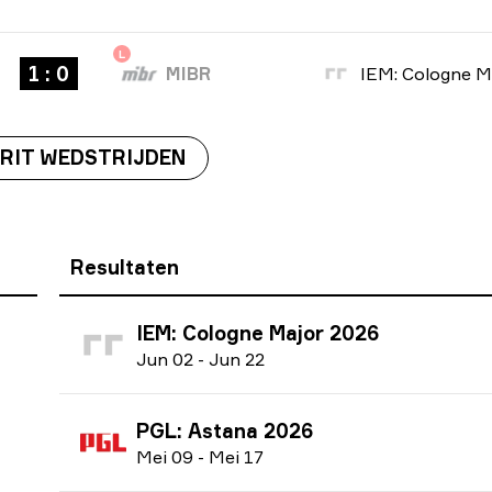
L
1 : 0
MIBR
IRIT WEDSTRIJDEN
Resultaten
IEM: Cologne Major 2026
J
un
02
-
J
un
22
PGL: Astana 2026
M
ei
09
-
M
ei
17