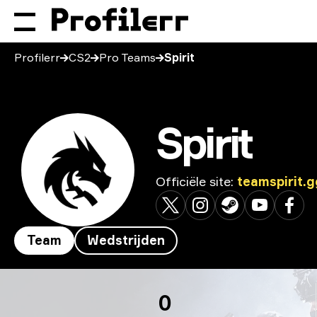
Profilerr
CS2
Pro Teams
Spirit
Spirit
Officiële site
:
teamspirit.g
Team
Wedstrijden
Spirit
0