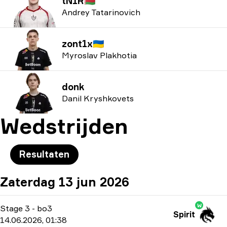
tN1R
🇧🇾
Andrey Tatarinovich
zont1x
🇺🇦
Myroslav Plakhotia
donk
Danil Kryshkovets
Wedstrijden
Resultaten
Zaterdag 13 jun 2026
W
Stage 3
-
bo3
Spirit
14.06.2026, 01:38