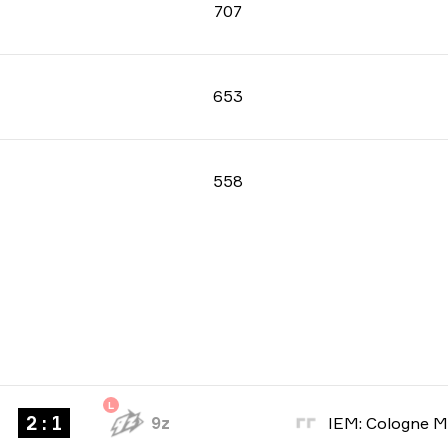
707
653
558
L
2 : 1
9z