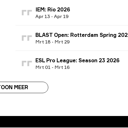
IEM: Rio 2026
A
pr
13
-
A
pr
19
BLAST Open: Rotterdam Spring 202
M
rt
18
-
M
rt
29
ESL Pro League: Season 23 2026
M
rt
01
-
M
rt
16
TOON MEER