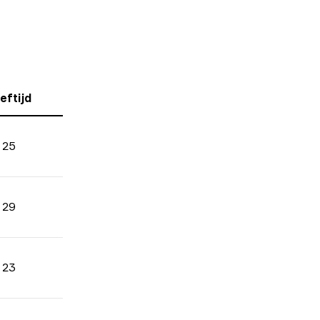
eftijd
25
29
23