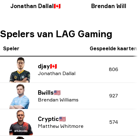
Jonathan Dallal
🇨🇦
Brendan William
Spelers van LAG Gaming
Speler
Gespeelde kaarten
djay
🇨🇦
806
Jonathan Dallal
Bwills
🇺🇸
927
Brendan Williams
Cryptic
🇺🇸
574
Matthew Whitmore