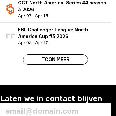
CCT North America: Series #4 season
3 2026
A
pr
07
-
A
pr
15
ESL Challenger League: North
America Cup #3 2026
A
pr
03
-
A
pr
10
TOON MEER
Laten we in contact blijven