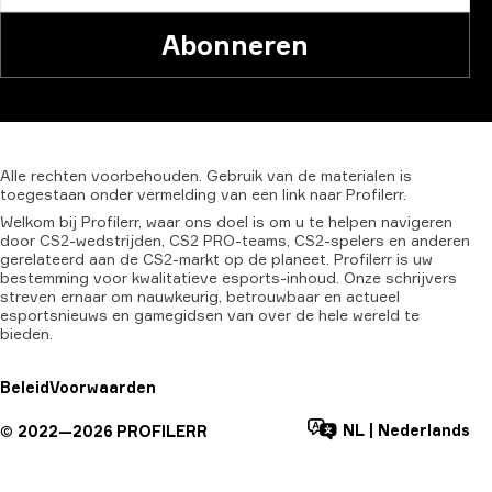
Abonneren
Alle
rechten
voorbehouden.
Gebruik
van
de
materialen
is
toegestaan
onder
vermelding
van
een
link
naar
Profilerr.
Welkom bij Profilerr, waar ons doel is om u te helpen navigeren
door CS2-wedstrijden, CS2 PRO-teams, CS2-spelers en anderen
gerelateerd aan de CS2-markt op de planeet. Profilerr is uw
bestemming voor kwalitatieve esports-inhoud. Onze schrijvers
streven ernaar om nauwkeurig, betrouwbaar en actueel
esportsnieuws en gamegidsen van over de hele wereld te
bieden.
Beleid
Voorwaarden
NL
|
Nederlands
©
2022—
2026
PROFILERR