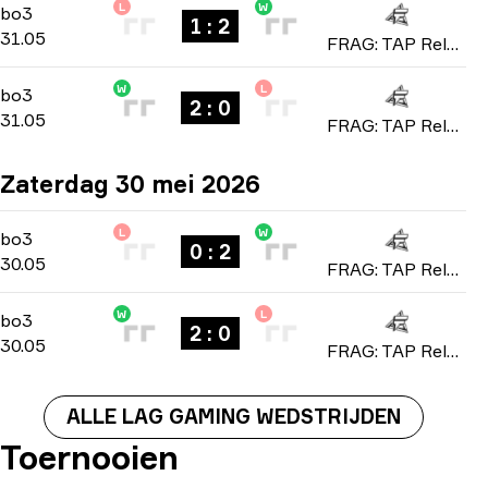
L
W
Playoffs
-
bo3
bo3
1 : 2
31.05
FRAG: TAP Reloaded 2026
W
L
Playoffs
-
bo3
bo3
2 : 0
31.05
FRAG: TAP Reloaded 2026
Zaterdag 30 mei 2026
L
W
Playoffs
-
bo3
bo3
0 : 2
30.05
FRAG: TAP Reloaded 2026
W
L
Playoffs
-
bo3
bo3
2 : 0
30.05
FRAG: TAP Reloaded 2026
ALLE LAG GAMING WEDSTRIJDEN
Toernooien