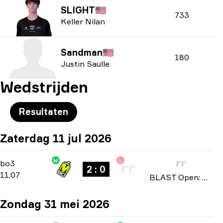
SLIGHT
🇺🇸
733
Keller Nilan
Sandman
🇺🇸
180
Justin Saulle
Wedstrijden
Resultaten
Zaterdag 11 jul 2026
W
L
Playoffs
-
bo3
bo3
2 : 0
11.07
BLAST Open: North American Qualifier Fall 2026
Zondag 31 mei 2026