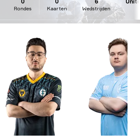
0
0
6
Unite
Rondes
Kaarten
Wedstrijden