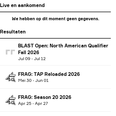
Live en aankomend
We hebben op dit moment geen gegevens.
Resultaten
BLAST Open: North American Qualifier
Fall 2026
J
ul
09
-
J
ul
12
FRAG: TAP Reloaded 2026
M
ei
30
-
J
un
01
FRAG: Season 20 2026
A
pr
25
-
A
pr
27