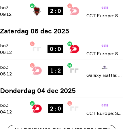
W
L
Group Stage
-
bo3
bo3
2 : 0
09.12
CCT Europe: Series #12 season 3 2025
Zaterdag 06 dec 2025
L
W
Group Stage
-
bo3
bo3
0 : 0
06.12
CCT Europe: Series #12 season 3 2025
L
W
Playoffs
-
bo3
bo3
1 : 2
06.12
Galaxy Battle: Phase 5 2025
Donderdag 04 dec 2025
W
L
Group Stage
-
bo3
bo3
2 : 0
04.12
CCT Europe: Series #12 season 3 2025