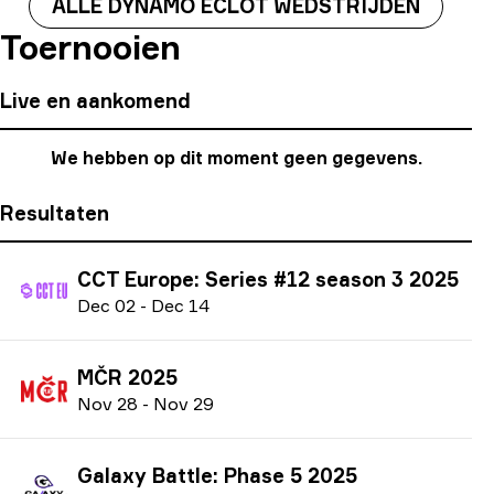
ALLE DYNAMO ECLOT WEDSTRIJDEN
Toernooien
Live en aankomend
We hebben op dit moment geen gegevens.
Resultaten
CCT Europe: Series #12 season 3 2025
D
ec
02
-
D
ec
14
MČR 2025
N
ov
28
-
N
ov
29
Galaxy Battle: Phase 5 2025