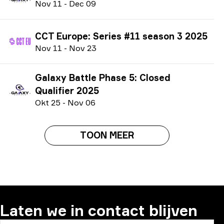
N
ov
11
-
D
ec
09
CCT Europe: Series #11 season 3 2025
N
ov
11
-
N
ov
23
Galaxy Battle Phase 5: Closed
Qualifier 2025
O
kt
25
-
N
ov
06
TOON MEER
Laten we in contact blijven