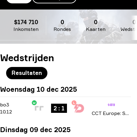
Dynamo Eclot
$174 710
0
0
0
Inkomsten
Rondes
Kaarten
Wedstr
Wedstrijden
Resultaten
Woensdag 10 dec 2025
W
L
Group Stage
-
bo3
bo3
2 : 1
10.12
CCT Europe: Series #12 season 3 2025
Dinsdag 09 dec 2025