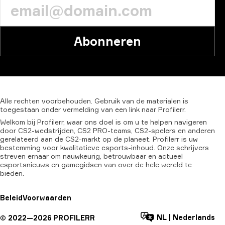
Abonneren
Alle
rechten
voorbehouden.
Gebruik
van
de
materialen
is
toegestaan
onder
vermelding
van
een
link
naar
Profilerr.
Welkom bij Profilerr, waar ons doel is om u te helpen navigeren
door CS2-wedstrijden, CS2 PRO-teams, CS2-spelers en anderen
gerelateerd aan de CS2-markt op de planeet. Profilerr is uw
bestemming voor kwalitatieve esports-inhoud. Onze schrijvers
streven ernaar om nauwkeurig, betrouwbaar en actueel
esportsnieuws en gamegidsen van over de hele wereld te
bieden.
Beleid
Voorwaarden
NL
|
Nederlands
©
2022—
2026
PROFILERR