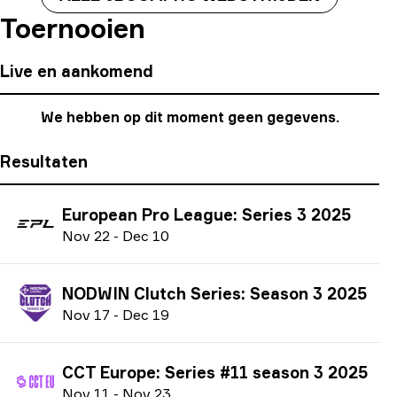
Toernooien
Live en aankomend
We hebben op dit moment geen gegevens.
Resultaten
European Pro League: Series 3 2025
N
ov
22
-
D
ec
10
NODWIN Clutch Series: Season 3 2025
N
ov
17
-
D
ec
19
CCT Europe: Series #11 season 3 2025
N
ov
11
-
N
ov
23