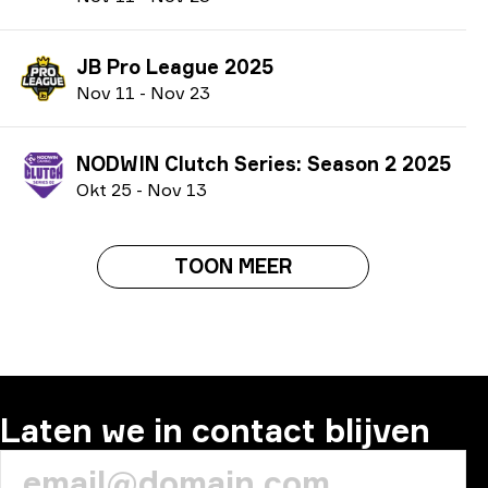
JB Pro League 2025
N
ov
11
-
N
ov
23
NODWIN Clutch Series: Season 2 2025
O
kt
25
-
N
ov
13
TOON MEER
Laten we in contact blijven