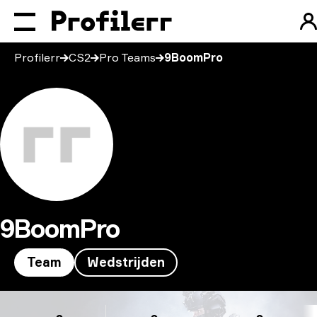
Profilerr
CS2
Pro Teams
9BoomPro
9BoomPro
Team
Wedstrijden
9BoomPro