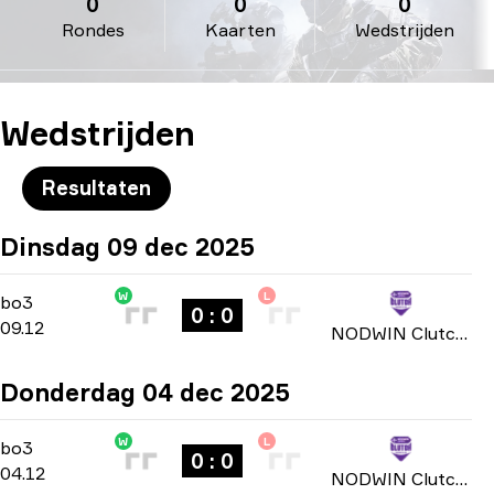
0
0
0
Rondes
Kaarten
Wedstrijden
Wedstrijden
Resultaten
Dinsdag 09 dec 2025
W
L
Group Stage
-
bo3
bo3
0 : 0
09.12
NODWIN Clutch Series: Season 3 2025
Donderdag 04 dec 2025
W
L
Group Stage
-
bo3
bo3
0 : 0
04.12
NODWIN Clutch Series: Season 3 2025