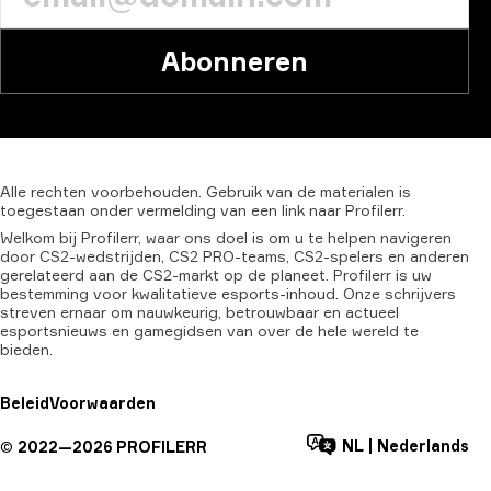
Abonneren
Alle
rechten
voorbehouden.
Gebruik
van
de
materialen
is
toegestaan
onder
vermelding
van
een
link
naar
Profilerr.
Welkom bij Profilerr, waar ons doel is om u te helpen navigeren
door CS2-wedstrijden, CS2 PRO-teams, CS2-spelers en anderen
gerelateerd aan de CS2-markt op de planeet. Profilerr is uw
bestemming voor kwalitatieve esports-inhoud. Onze schrijvers
streven ernaar om nauwkeurig, betrouwbaar en actueel
esportsnieuws en gamegidsen van over de hele wereld te
bieden.
Beleid
Voorwaarden
NL
|
Nederlands
©
2022—
2026
PROFILERR