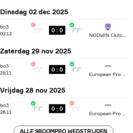
Dinsdag 02 dec 2025
L
W
Group Stage
-
bo3
bo3
0 : 0
02.12
NODWIN Clutch Series: Season 3 2025
Zaterdag 29 nov 2025
L
W
Group D
-
bo3
bo3
0 : 0
29.11
European Pro League: Series 3 2025
Vrijdag 28 nov 2025
W
L
Group D
-
bo3
bo3
0 : 0
28.11
European Pro League: Series 3 2025
ALLE 9BOOMPRO WEDSTRIJDEN