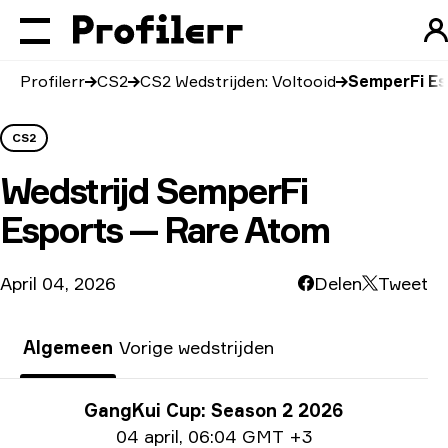
Profilerr
CS2
CS2 Wedstrijden: Voltooid
SemperFi Es
CS2
Wedstrijd
SemperFi
Esports — Rare Atom
April 04, 2026
Delen
Tweet
Algemeen
Vorige wedstrijden
Toernooi info
GangKui Cup: Season 2 2026
Datum informatie
04 april
,
06:04 GMT +3