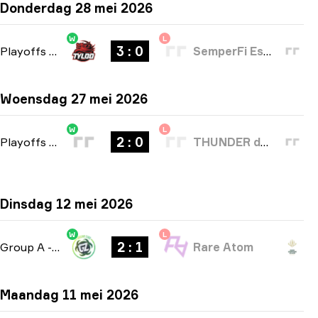
Donderdag 28 mei 2026
W
L
3 : 0
Playoffs
-
bo5
SemperFi Esports
Woensdag 27 mei 2026
W
L
2 : 0
Playoffs
-
bo3
THUNDER dOWNUNDER
Dinsdag 12 mei 2026
W
L
2 : 1
Group A
-
bo3
Rare Atom
Maandag 11 mei 2026