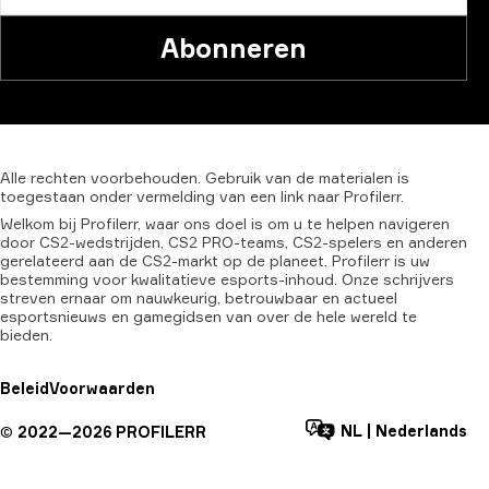
Abonneren
Alle
rechten
voorbehouden.
Gebruik
van
de
materialen
is
toegestaan
onder
vermelding
van
een
link
naar
Profilerr.
Welkom bij Profilerr, waar ons doel is om u te helpen navigeren
door CS2-wedstrijden, CS2 PRO-teams, CS2-spelers en anderen
gerelateerd aan de CS2-markt op de planeet. Profilerr is uw
bestemming voor kwalitatieve esports-inhoud. Onze schrijvers
streven ernaar om nauwkeurig, betrouwbaar en actueel
esportsnieuws en gamegidsen van over de hele wereld te
bieden.
Beleid
Voorwaarden
NL
|
Nederlands
©
2022—
2026
PROFILERR