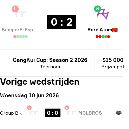
L
W
0 : 2
SemperFi Esports
Rare Atom
🇨🇳
GangKui Cup: Season 2 2026
$15 000
Toernooi
Prijzenpot
Vorige wedstrijden
Woensdag 10 jun 2026
L
L
0 : 0
Group B
-
bo3
MGLBROS