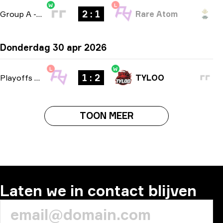
W
L
2 : 1
Group A
-
bo3
Rare Atom
Donderdag 30 apr 2026
L
W
1 : 2
Playoffs
-
bo3
TYLOO
TOON MEER
Laten we in contact blijven