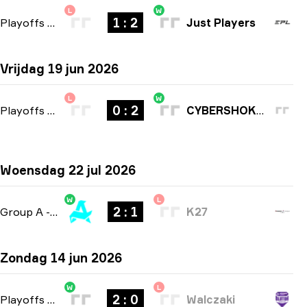
L
W
1 : 2
Playoffs
-
bo3
Just Players
Vrijdag 19 jun 2026
L
W
0 : 2
Playoffs
-
bo3
CYBERSHOKE Esports
Woensdag 22 jul 2026
W
L
2 : 1
Group A
-
bo3
K27
Zondag 14 jun 2026
W
L
2 : 0
Playoffs
-
bo3
Walczaki