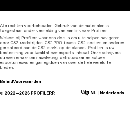
Alle
rechten
voorbehouden.
Gebruik
van
de
materialen
is
toegestaan
onder
vermelding
van
een
link
naar
Profilerr.
Welkom bij Profilerr, waar ons doel is om u te helpen navigeren
door CS2-wedstrijden, CS2 PRO-teams, CS2-spelers en anderen
gerelateerd aan de CS2-markt op de planeet. Profilerr is uw
bestemming voor kwalitatieve esports-inhoud. Onze schrijvers
streven ernaar om nauwkeurig, betrouwbaar en actueel
esportsnieuws en gamegidsen van over de hele wereld te
bieden.
Beleid
Voorwaarden
NL
|
Nederlands
©
2022—
2026
PROFILERR