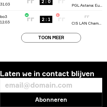
2 : 0
31.03
PGL Astana: European Closed Qualifier 2026
W
L
Playoffs
-
bo3
bo3
2 : 1
12.03
CIS LAN Championship: Season 3 2026
TOON MEER
Laten we in contact blijven
Abonneren