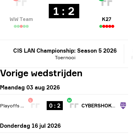
1 : 2
WW Team
K27
CIS LAN Championship: Season 5 2026
Toernooi
P
Vorige wedstrijden
Maandag 03 aug 2026
L
W
0 : 2
Playoffs
-
bo3
CYBERSHOKE Prospects
Donderdag 16 jul 2026