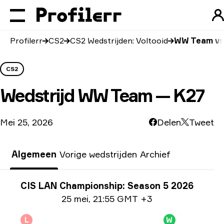
Profilerr
CS2
CS2 Wedstrijden: Voltooid
WW Team vs
CS2
Wedstrijd
WW Team — K27
Mei 25, 2026
Delen
Tweet
Algemeen
Vorige wedstrijden
Archief
Toernooi info
CIS LAN Championship: Season 5 2026
Datum informatie
25 mei
,
21:55 GMT +3
L
W