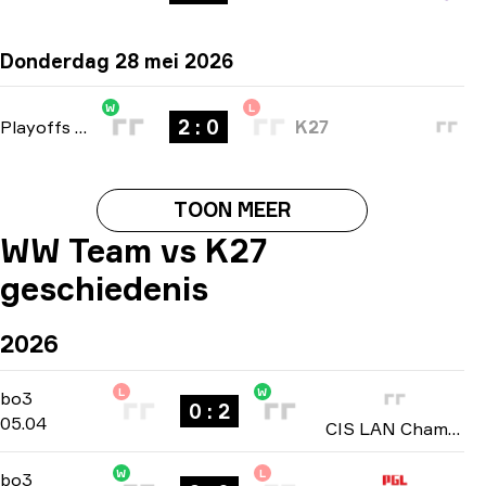
Donderdag 28 mei 2026
W
L
2 : 0
Playoffs
-
bo3
K27
TOON MEER
WW Team vs K27
geschiedenis
2026
L
W
Playoffs
-
bo3
bo3
0 : 2
05.04
CIS LAN Championship: Season 4 2026
W
L
Playoffs
-
bo3
bo3