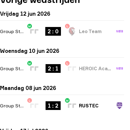
Vrijdag 12 jun 2026
W
L
2 : 0
Group Stage
-
bo3
Leo Team
Woensdag 10 jun 2026
W
L
2 : 1
Group Stage
-
bo3
HEROIC Academy
Maandag 08 jun 2026
L
W
1 : 2
Group Stage
-
bo3
RUSTEC