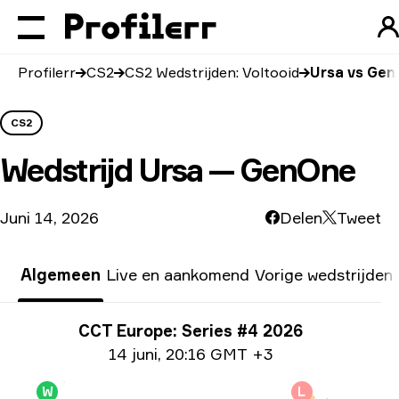
Profilerr
CS2
CS2 Wedstrijden: Voltooid
Ursa vs Ge
CS2
Wedstrijd
Ursa — GenOne
Juni 14, 2026
Delen
Tweet
Algemeen
Live en aankomend
Vorige wedstrijden
Toernooi info
CCT Europe: Series #4 2026
Datum informatie
14 juni
,
20:16 GMT +3
W
L