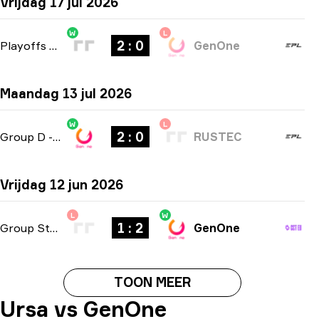
Vrijdag 17 jul 2026
W
L
2 : 0
Playoffs
-
bo3
GenOne
Maandag 13 jul 2026
W
L
2 : 0
Group D
-
bo3
RUSTEC
Vrijdag 12 jun 2026
L
W
1 : 2
Group Stage
-
bo3
GenOne
TOON MEER
Ursa vs GenOne