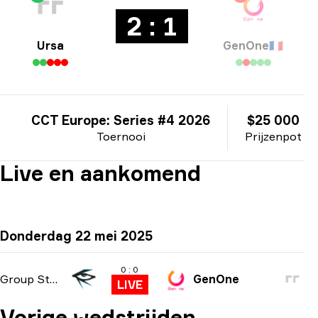
2 : 1
Ursa
GenOne
🇫🇷
CCT Europe: Series #4 2026
$25 000
Toernooi
Prijzenpot
Live en aankomend
Donderdag 22 mei 2025
0 : 0
Group Stage
GenOne
LIVE
Vorige wedstrijden