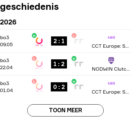
geschiedenis
2026
W
L
Group Stage
-
bo3
bo3
2 : 1
09.05
CCT Europe: Series 1 2026
L
W
Group Stage
-
bo3
bo3
1 : 2
22.04
NODWIN Clutch Series: Season 7 2026
L
W
Playoffs
-
bo3
bo3
0 : 2
01.04
CCT Europe: Series #19 season 3 2026
TOON MEER