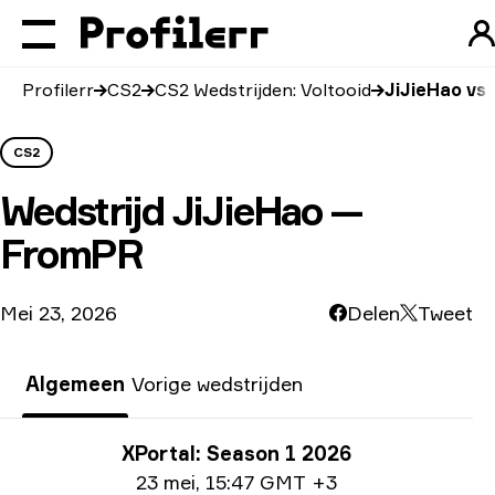
Profilerr
CS2
CS2 Wedstrijden: Voltooid
JiJieHao vs
CS2
Wedstrijd
JiJieHao —
FromPR
Mei 23, 2026
Delen
Tweet
Algemeen
Vorige wedstrijden
Toernooi info
XPortal: Season 1 2026
Datum informatie
23 mei
,
15:47 GMT +3