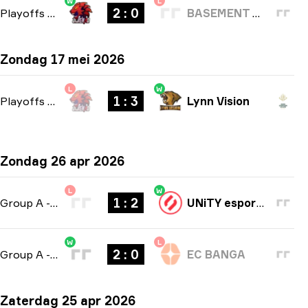
W
L
2 : 0
Playoffs
-
bo3
BASEMENT BOYS
Zondag 17 mei 2026
L
W
1 : 3
Playoffs
-
bo5
Lynn Vision
Zondag 26 apr 2026
L
W
1 : 2
Group A
-
bo3
UNiTY esports
W
L
2 : 0
Group A
-
bo3
EC BANGA
Zaterdag 25 apr 2026