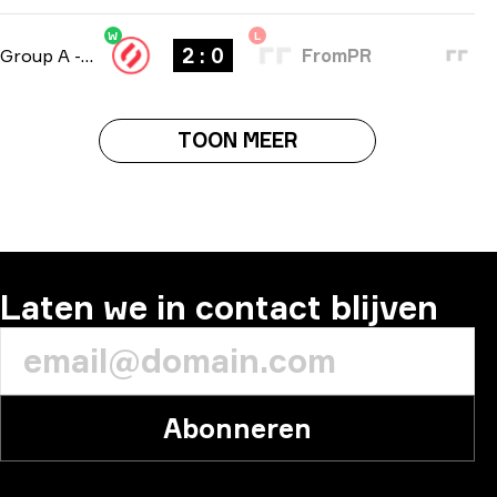
W
L
2 : 0
Group A
-
bo3
FromPR
TOON MEER
Laten we in contact blijven
Abonneren