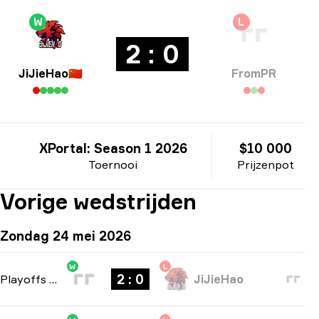
W
L
2 : 0
JiJieHao
🇨🇳
FromPR
XPortal: Season 1 2026
$10 000
Toernooi
Prijzenpot
Vorige wedstrijden
Zondag 24 mei 2026
W
L
2 : 0
Playoffs
-
bo3
JiJieHao