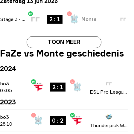
Zaterdag 13 jun 2026
W
L
2 : 1
Stage 3
-
bo3
Monte
TOON MEER
FaZe vs Monte geschiedenis
2024
W
L
Playoffs
-
bo3
bo3
2 : 1
07.05
ESL Pro League: Season 19 2024
2023
L
W
Group B
-
bo3
bo3
0 : 2
28.10
Thunderpick World Championship 2023