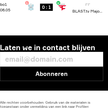
L
W
Challengers Stage
-
bo1
bo1
0 : 1
08.05
BLAST.tv Major: Paris 2023
Laten we in contact blijven
Abonneren
Alle
rechten
voorbehouden.
Gebruik
van
de
materialen
is
toegestaan
onder
vermelding
van
een
link
naar
Profilerr.