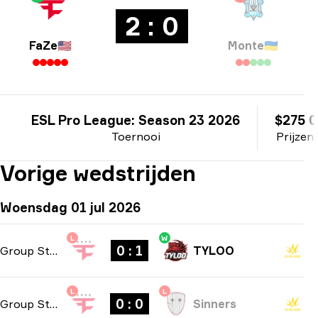
2 : 0
FaZe
🇺🇸
Monte
🇺🇦
ESL Pro League: Season 23 2026
$275 
Toernooi
Prijzen
Vorige wedstrijden
Woensdag 01 jul 2026
L
W
0 : 1
Group Stage
-
bo1
TYLOO
L
L
0 : 0
Group Stage
-
bo1
Sinners