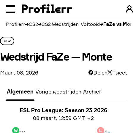
Profilerr
CS2
CS2 Wedstrijden: Voltooid
FaZe vs Mon
CS2
Wedstrijd
FaZe — Monte
Maart 08, 2026
Delen
Tweet
Algemeen
Vorige wedstrijden
Archief
Toernooi info
ESL Pro League: Season 23 2026
Datum informatie
08 maart
,
12:39 GMT +2
W
L