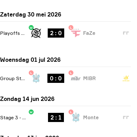
Zaterdag 30 mei 2026
W
L
2 : 0
Playoffs
-
bo3
FaZe
Woensdag 01 jul 2026
L
L
0 : 0
Group Stage
-
bo1
MIBR
Zondag 14 jun 2026
W
L
2 : 1
Stage 3
-
bo3
Monte