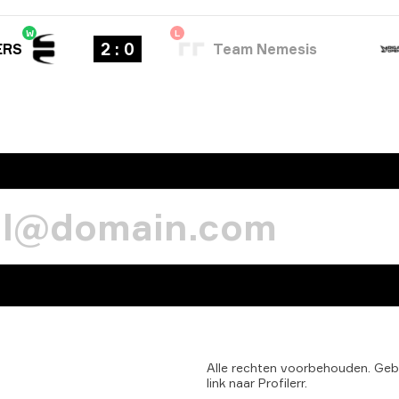
W
L
2 : 0
ERS
Team Nemesis
Alle
rechten
voorbehouden.
Geb
link
naar
Profilerr.