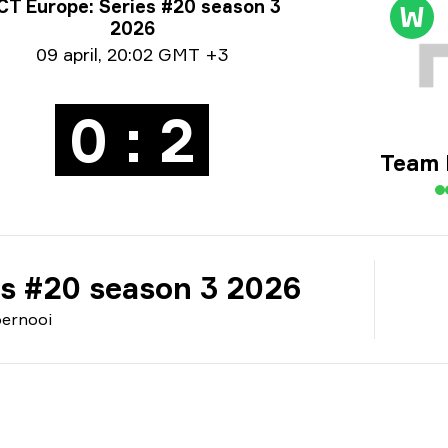
rnooi info
CT Europe: Series #20 season 3
W
2026
um informatie
09 april
,
20:02 GMT +3
0 : 2
Team 
es #20 season 3 2026
ernooi