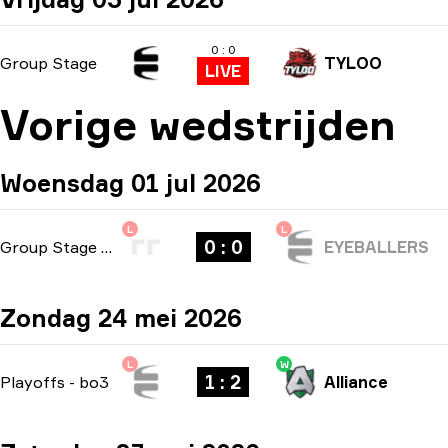
0 : 0
Group Stage
TYLOO
LIVE
Vorige wedstrijden
Woensdag 01 jul 2026
L
L
0 : 0
Group Stage
-
bo1
EYEBALLERS
Zondag 24 mei 2026
L
W
1 : 2
Playoffs
-
bo3
Alliance