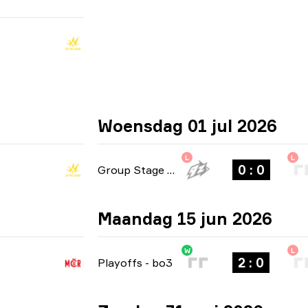
Woensdag 01 jul 2026
L
L
0 : 0
Group Stage
-
bo1
Maandag 15 jun 2026
W
L
2 : 0
Playoffs
-
bo3