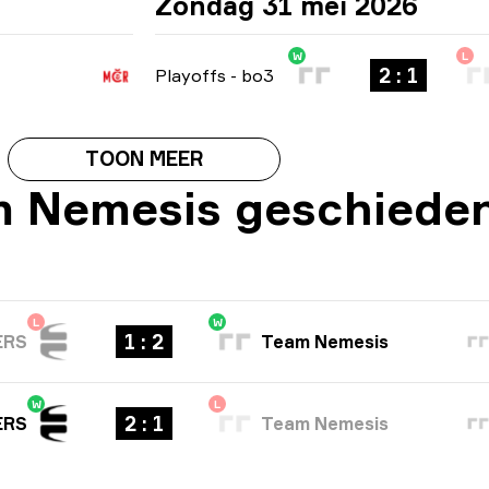
Zondag 31 mei 2026
W
L
2 : 1
Playoffs
-
bo3
TOON MEER
 Nemesis geschieden
L
W
1 : 2
ERS
Team Nemesis
W
L
2 : 1
ERS
Team Nemesis