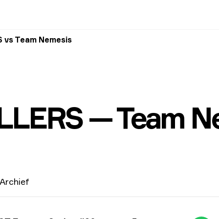
 vs Team Nemesis
LLERS — Team N
Archief