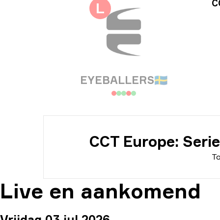
Toe
C
L
Dat
EYEBALLERS
🇸🇪
CCT Europe: Seri
To
Live en aankomend
Vrijdag 03 jul 2026