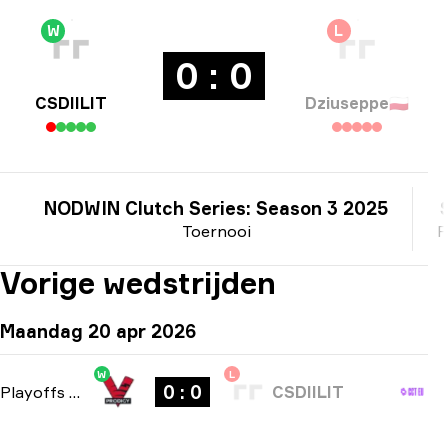
W
L
0 : 0
CSDIILIT
Dziuseppe
🇵🇱
NODWIN Clutch Series: Season 3 2025
Toernooi
P
Vorige wedstrijden
Maandag 20 apr 2026
W
L
0 : 0
Playoffs
-
bo3
CSDIILIT