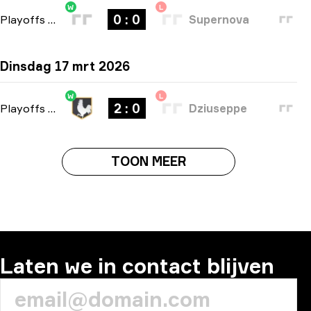
W
L
0 : 0
Playoffs
-
bo3
Supernova
Dinsdag 17 mrt 2026
W
L
2 : 0
Playoffs
-
bo3
Dziuseppe
TOON MEER
Laten we in contact blijven