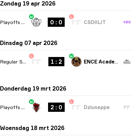
Zondag 19 apr 2026
W
L
0 : 0
Playoffs
-
bo3
CSDIILIT
Dinsdag 07 apr 2026
L
W
1 : 2
Regular Season
-
bo3
ENCE Academy
Donderdag 19 mrt 2026
W
L
2 : 0
Playoffs
-
bo3
Dziuseppe
Woensdag 18 mrt 2026