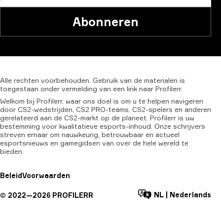
Abonneren
Alle
rechten
voorbehouden.
Gebruik
van
de
materialen
is
toegestaan
onder
vermelding
van
een
link
naar
Profilerr.
Welkom bij Profilerr, waar ons doel is om u te helpen navigeren
door CS2-wedstrijden, CS2 PRO-teams, CS2-spelers en anderen
gerelateerd aan de CS2-markt op de planeet. Profilerr is uw
bestemming voor kwalitatieve esports-inhoud. Onze schrijvers
streven ernaar om nauwkeurig, betrouwbaar en actueel
esportsnieuws en gamegidsen van over de hele wereld te
bieden.
Beleid
Voorwaarden
NL
|
Nederlands
©
2022—
2026
PROFILERR