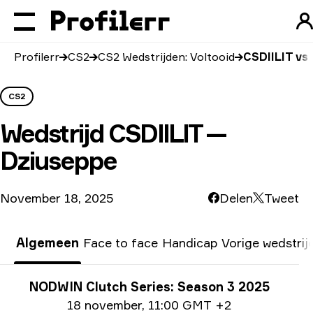
Profilerr
CS2
CS2 Wedstrijden: Voltooid
CSDIILIT vs
CS2
Wedstrijd
CSDIILIT —
Dziuseppe
November 18, 2025
Delen
Tweet
Algemeen
Face to face
Handicap
Vorige wedstrij
Toernooi info
NODWIN Clutch Series: Season 3 2025
Datum informatie
18 november
,
11:00 GMT +2