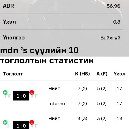
ADR
56.96
Үхэл
0.8
Үнэлгээ
Байхгүй
mdn ’s сүүлийн 10
тоглолтын статистик
Тоглолт
K (HS)
A (F)
Үхэл
Нийт
7 (2)
5 (2)
17
W
L
1
:
0
Inferno
7 (2)
5 (2)
17
Нийт
8 (3)
3 (2)
18
W
L
1
:
0