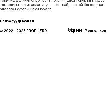
тоймчид дэлхийн өнцөг булан бүрийн цахим спортын мэдээ,
тоглоомын гарын авлагыг үнэн зөв, найдвартай бөгөөд цаг
алдалгүй хүргэхийг хичээдэг.
Болзолууд
Нөхцөл
MN
|
Монгол хэл
©
2022—
2026
PROFILERR