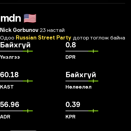
mdn
🇺🇸
Nick Gorbunov
23 настай
Одоо
Russian
Street
Party
дотор
тоглож
байна
Байхгүй
0.8
Үнэлгээ
DPR
60.18
Байхгүй
KAST
Нөлөөлөл
56.96
0.39
ADR
KPR