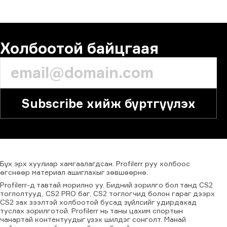
СЭТГЭГДЭЛ
Холбоотой байцгаая
Subscribe хийж бүртгүүлэх
Бүх
эрх
хуулиар
хамгаалагдсан.
Profilerr
руу
холбоос
өгснөөр
материал
ашиглахыг
зөвшөөрнө.
Profilerr-д тавтай морилно уу. Бидний зорилго бол танд CS2
тоглолтууд, CS2 PRO баг, CS2 тоглогчид болон гараг дээрх
CS2 зах зээлтэй холбоотой бусад зүйлсийг удирдахад
туслах зорилготой. Profilerr нь таны цахим спортын
чанартай контентуудыг үзэх шилдэг сонголт. Манай