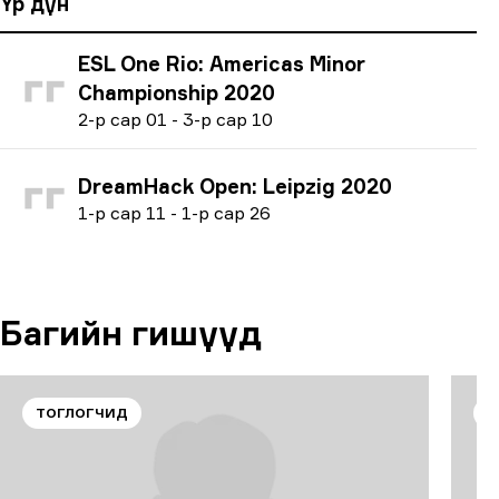
Үр дүн
ESL One Rio: Americas Minor
Championship 2020
2
-р сар
01
-
3
-р сар
10
DreamHack Open: Leipzig 2020
1
-р сар
11
-
1
-р сар
26
Багийн гишүүд
ТОГЛОГЧИД
Т