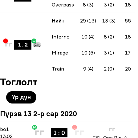
Overpass
8 (3)
3 (2)
18
Нийт
29 (13)
13 (3)
55
Inferno
10 (4)
8 (2)
18
L
W
1
:
2
Mirage
10 (5)
3 (1)
17
Train
9 (4)
2 (0)
20
Тоглолт
Үр дүн
Пүрэв 13 2-р сар 2020
W
L
North America Open Qualifier 4
-
bo1
bo1
1 : 0
13.02
ESL One Rio: Americas Minor Championship 2020