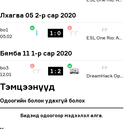
Лхагва 05 2-р сар 2020
W
L
North America Open Qualifier 2
-
bo1
bo1
1 : 0
05.02
ESL One Rio: Americas Minor Championship 2020
Бямба 11 1-р сар 2020
L
W
North American Open Qualifier
-
bo3
bo3
1 : 2
12.01
DreamHack Open: Leipzig 2020
Тэмцээнүүд
Одоогийн болон удахгүй болох
Бидэнд одоогоор мэдээлэл алга.