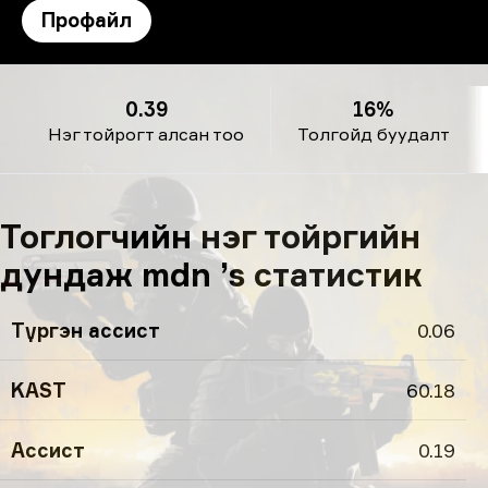
Профайл
mdn ’s профайл
0.39
16%
Нэг тойрогт алсан тоо
Толгойд буудалт
Тоглогчийн нэг тойргийн
дундаж mdn ’s статистик
Түргэн ассист
0.06
KAST
60.18
Ассист
0.19