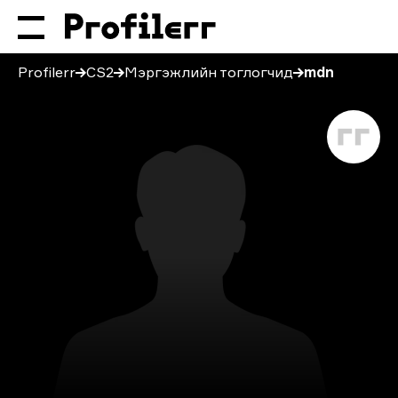
Profilerr
CS2
Мэргэжлийн тоглогчид
mdn