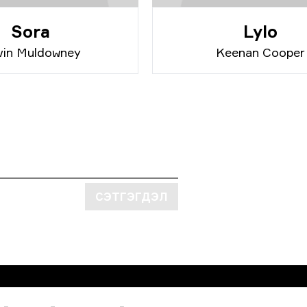
Sora
Lylo
vin Muldowney
Keenan Cooper
СЭТГЭГДЭЛ