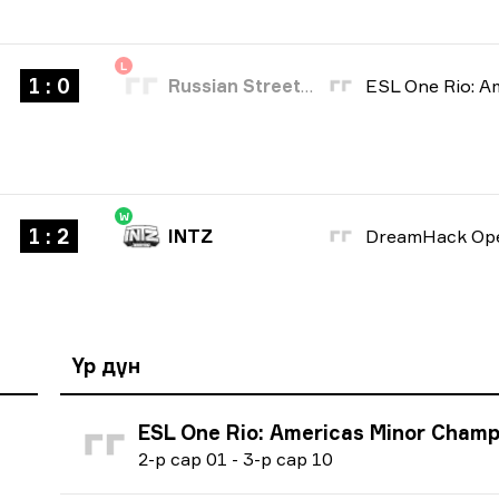
L
1 : 0
Russian Street Party
W
1 : 2
INTZ
Үр дүн
ESL One Rio: Americas Minor Championship 
2
-р сар
01
-
3
-р сар
10