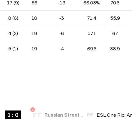
17 (9)
56
-13
66.03%
70.6
8 (6)
18
-3
71.4
55.9
4 (2)
19
-6
57.1
67
5 (1)
19
-4
69.6
88.9
L
1 : 0
Russian Street Party