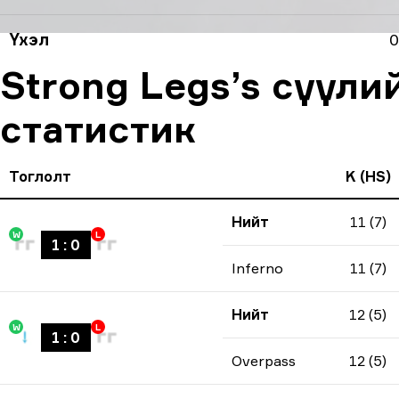
Үхэл
0
Strong Legs’s сүүли
статистик
Тоглолт
K (HS)
Нийт
11 (7)
W
L
1
:
0
Inferno
11 (7)
Нийт
12 (5)
W
L
1
:
0
Overpass
12 (5)