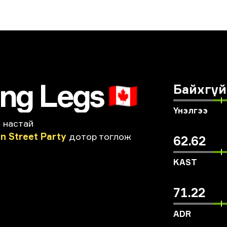
ong Legs
🇨🇦
Байхгүй
Үнэлгээ
 настай
an
Street
Party
дотор
тоглож
62.62
KAST
71.22
ADR