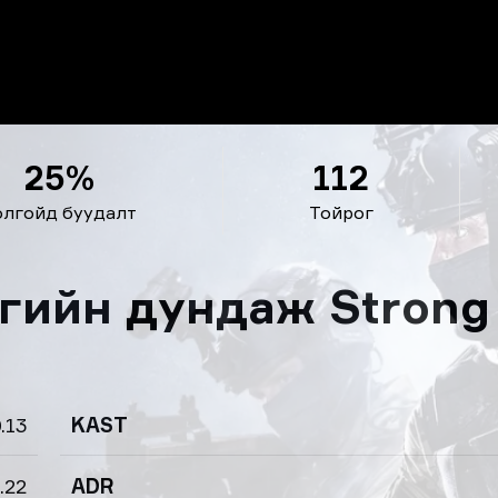
25%
112
олгойд буудалт
Тойрог
ргийн дундаж Strong
.13
KAST
.22
ADR