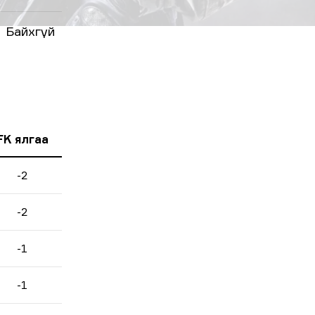
Байхгүй
FK ялгаа
-2
-2
-1
-1