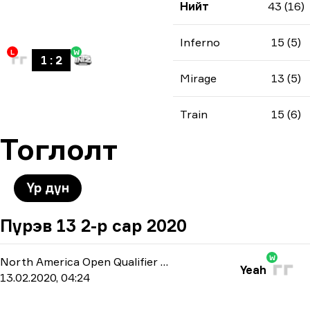
Нийт
43 (16)
Inferno
15 (5)
L
W
1
:
2
Mirage
13 (5)
Train
15 (6)
Тоглолт
Үр дүн
Пүрэв 13 2-р сар 2020
W
North America Open Qualifier 4
-
bo1
Yeah
13.02.2020, 04:24