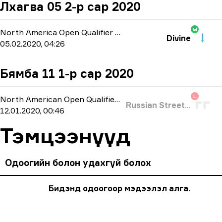
Лхагва 05 2-р сар 2020
W
North America Open Qualifier 2
-
bo1
Divine
05.02.2020, 04:26
Бямба 11 1-р сар 2020
L
North American Open Qualifier
-
bo3
Russian Street Party
12.01.2020, 00:46
Тэмцээнүүд
Одоогийн болон удахгүй болох
Бидэнд одоогоор мэдээлэл алга.