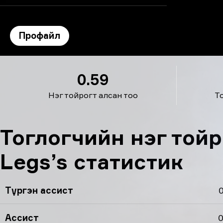
Профайл
Strong Legs’s профайл
0.59
Нэг тойрогт алсан тоо
Т
Тоглогчийн нэг той
Legs’s статистик
Түргэн ассист
0
Ассист
0