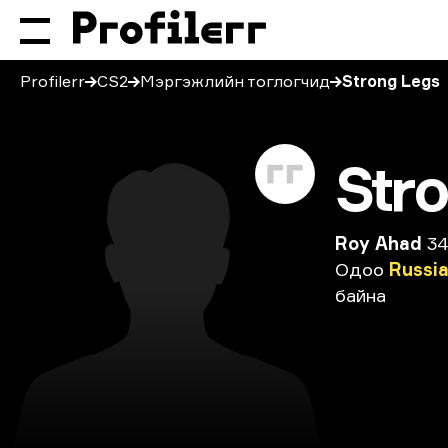
Profilerr
CS2
Мэргэжлийн тоглогчид
Strong Legs
Str
Roy Ahad
34
Одоо
Russi
байна