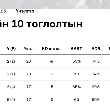
.83
Үнэлгээ
йн 10 тоглолтын
A (F)
Үхэл
KD ялгаа
KAST
ADR
2 (1)
20
-9
50%
74.5
2 (1)
20
-9
50
74.5
6 (4)
17
-5
65%
69.8
6 (4)
17
-5
65
69.8