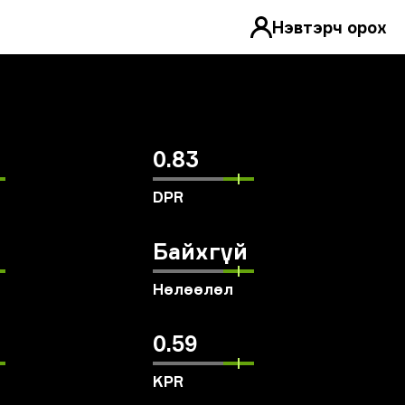
Нэвтэрч орох
0.83
DPR
Байхгүй
Нөлөөлөл
0.59
KPR