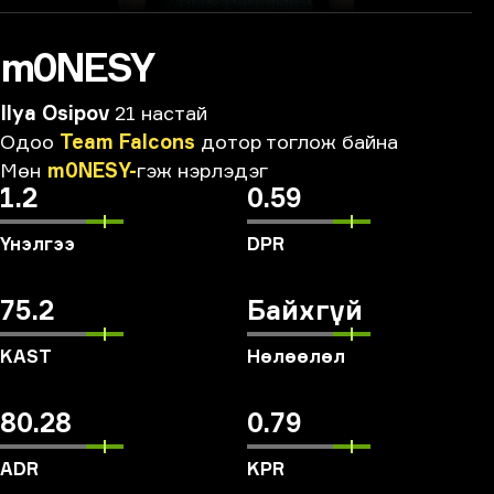
m0NESY
Ilya Osipov
21 настай
Одоо
Team
Falcons
дотор
тоглож
байна
Мөн
m0NESY-
гэж
нэрлэдэг
1.2
0.59
Үнэлгээ
DPR
75.2
Байхгүй
KAST
Нөлөөлөл
80.28
0.79
ADR
KPR