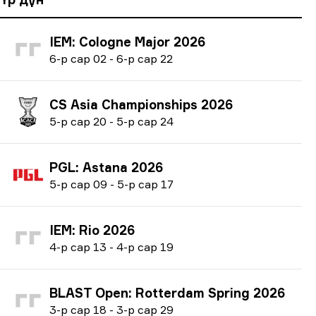
IEM: Cologne Major 2026
6
-р сар
02
-
6
-р сар
22
CS Asia Championships 2026
5
-р сар
20
-
5
-р сар
24
PGL: Astana 2026
5
-р сар
09
-
5
-р сар
17
IEM: Rio 2026
4
-р сар
13
-
4
-р сар
19
BLAST Open: Rotterdam Spring 2026
3
-р сар
18
-
3
-р сар
29