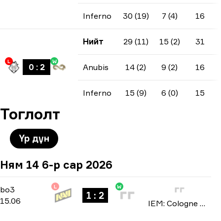
Inferno
30 (19)
7 (4)
16
Нийт
29 (11)
15 (2)
31
L
W
0
:
2
Anubis
14 (2)
9 (2)
16
Inferno
15 (9)
6 (0)
15
Тоглолт
Үр дүн
Ням 14 6-р сар 2026
L
W
Stage 3
-
bo3
bo3
1 : 2
15.06
IEM: Cologne Major 2026