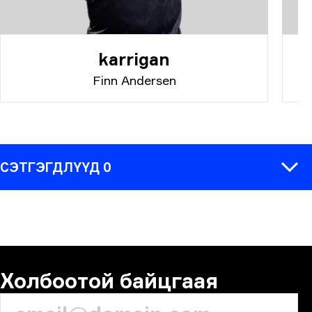
karrigan
Finn Andersen
СЭТГЭГДЛҮҮД 0
СЭТГЭГДЭЛ
Холбоотой байцгаая