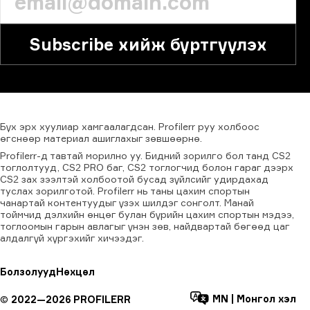
Subscribe хийж бүртгүүлэх
Бүх
эрх
хуулиар
хамгаалагдсан.
Profilerr
руу
холбоос
өгснөөр
материал
ашиглахыг
зөвшөөрнө.
Profilerr-д тавтай морилно уу. Бидний зорилго бол танд CS2
тоглолтууд, CS2 PRO баг, CS2 тоглогчид болон гараг дээрх
CS2 зах зээлтэй холбоотой бусад зүйлсийг удирдахад
туслах зорилготой. Profilerr нь таны цахим спортын
чанартай контентуудыг үзэх шилдэг сонголт. Манай
тоймчид дэлхийн өнцөг булан бүрийн цахим спортын мэдээ,
тоглоомын гарын авлагыг үнэн зөв, найдвартай бөгөөд цаг
алдалгүй хүргэхийг хичээдэг.
Болзолууд
Нөхцөл
MN
|
Монгол хэл
©
2022—
2026
PROFILERR