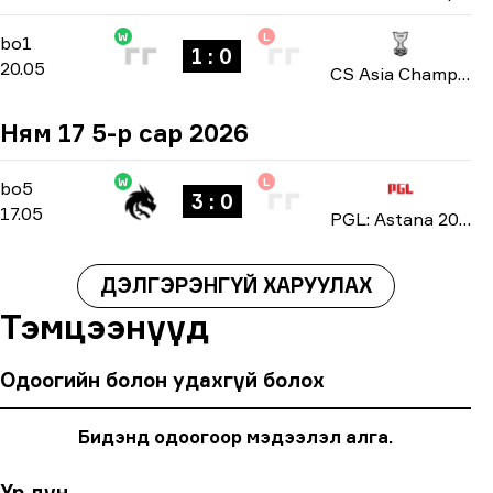
W
L
Group A
-
bo1
bo1
1 : 0
20.05
CS Asia Championships 2026
Ням 17 5-р сар 2026
W
L
Playoffs
-
bo5
bo5
3 : 0
17.05
PGL: Astana 2026
ДЭЛГЭРЭНГҮЙ ХАРУУЛАХ
Тэмцээнүүд
Одоогийн болон удахгүй болох
Бидэнд одоогоор мэдээлэл алга.
Үр дүн