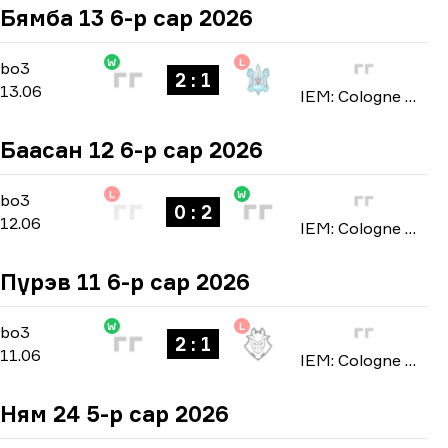
Бямба 13 6-р сар 2026
W
L
Stage 3
-
bo3
bo3
2 : 1
13.06
IEM: Cologne Major 2026
Баасан 12 6-р сар 2026
L
W
Stage 3
-
bo3
bo3
0 : 2
12.06
IEM: Cologne Major 2026
Пүрэв 11 6-р сар 2026
W
L
Stage 3
-
bo3
bo3
2 : 1
11.06
IEM: Cologne Major 2026
Ням 24 5-р сар 2026