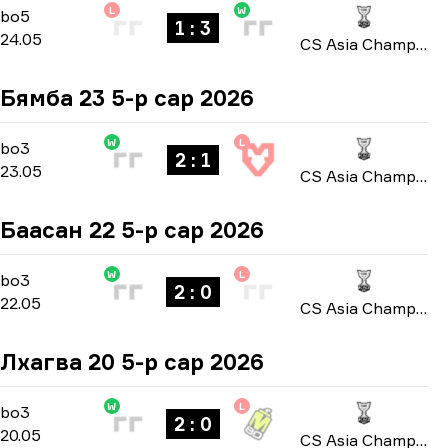
L
W
Playoffs
-
bo5
bo5
1 : 3
24.05
CS Asia Championships 2026
Бямба 23 5-р сар 2026
W
L
Playoffs
-
bo3
bo3
2 : 1
23.05
CS Asia Championships 2026
Баасан 22 5-р сар 2026
W
L
Group A
-
bo3
bo3
2 : 0
22.05
CS Asia Championships 2026
Лхагва 20 5-р сар 2026
W
L
Group A
-
bo3
bo3
2 : 0
20.05
CS Asia Championships 2026