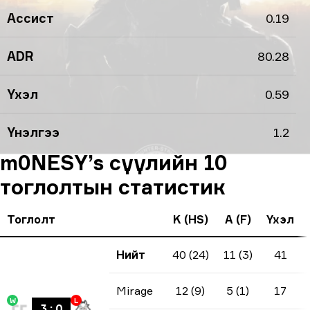
Ассист
0.19
ADR
80.28
Үхэл
0.59
Үнэлгээ
1.2
m0NESY’s сүүлийн 10
тоглолтын статистик
Тоглолт
K (HS)
A (F)
Үхэл
Нийт
40 (24)
11 (3)
41
Mirage
12 (9)
5 (1)
17
W
L
3
:
0