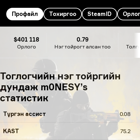
Профайл
Тохиргоо
SteamID
Орло
m0NESY’s профайл
$401 118
0.79
Орлого
Нэг тойрогт алсан тоо
Толг
Тоглогчийн нэг тойргийн
дундаж m0NESY’s
статистик
Түргэн ассист
0.08
KAST
75.2