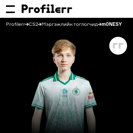
Profilerr
CS2
Мэргэжлийн тоглогчид
m0NESY