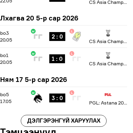
22.05
CS Asia Championships 2026
Лхагва 20 5-р сар 2026
W
L
Group A
-
bo3
bo3
2 : 0
20.05
CS Asia Championships 2026
W
L
Group A
-
bo1
bo1
1 : 0
20.05
CS Asia Championships 2026
Ням 17 5-р сар 2026
W
L
Playoffs
-
bo5
bo5
3 : 0
17.05
PGL: Astana 2026
ДЭЛГЭРЭНГҮЙ ХАРУУЛАХ
Тэмцээнүүд