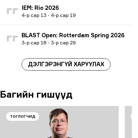
IEM: Rio 2026
4
-р сар
13
-
4
-р сар
19
BLAST Open: Rotterdam Spring 2026
3
-р сар
18
-
3
-р сар
29
ДЭЛГЭРЭНГҮЙ ХАРУУЛАХ
Багийн гишүүд
ТОГЛОГЧИД
Т