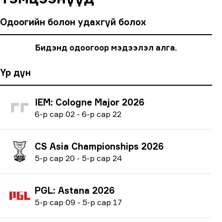
Одоогийн болон удахгүй болох
Бидэнд одоогоор мэдээлэл алга.
Үр дүн
IEM: Cologne Major 2026
6
-р сар
02
-
6
-р сар
22
CS Asia Championships 2026
5
-р сар
20
-
5
-р сар
24
PGL: Astana 2026
5
-р сар
09
-
5
-р сар
17