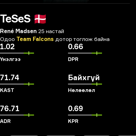
TeSeS
🇩🇰
René Madsen
25 настай
Одоо
Team
Falcons
дотор
тоглож
байна
1.02
0.66
Үнэлгээ
DPR
71.74
Байхгүй
KAST
Нөлөөлөл
76.71
0.69
ADR
KPR