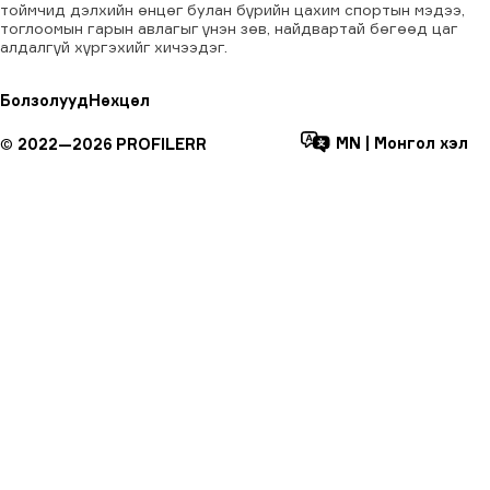
тоймчид дэлхийн өнцөг булан бүрийн цахим спортын мэдээ,
тоглоомын гарын авлагыг үнэн зөв, найдвартай бөгөөд цаг
алдалгүй хүргэхийг хичээдэг.
Болзолууд
Нөхцөл
MN
|
Монгол хэл
©
2022—
2026
PROFILERR