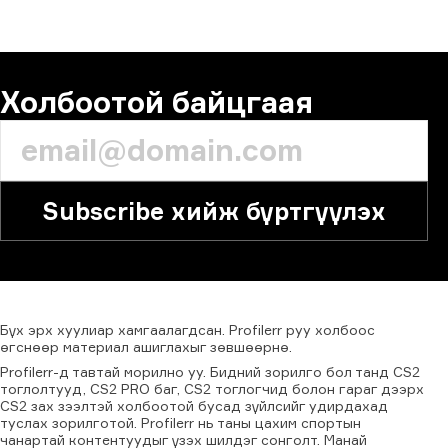
СЭТГЭГДЭЛ
Холбоотой байцгаая
Subscribe хийж бүртгүүлэх
Бүх
эрх
хуулиар
хамгаалагдсан.
Profilerr
руу
холбоос
өгснөөр
материал
ашиглахыг
зөвшөөрнө.
Profilerr-д тавтай морилно уу. Бидний зорилго бол танд CS2
тоглолтууд, CS2 PRO баг, CS2 тоглогчид болон гараг дээрх
CS2 зах зээлтэй холбоотой бусад зүйлсийг удирдахад
туслах зорилготой. Profilerr нь таны цахим спортын
чанартай контентуудыг үзэх шилдэг сонголт. Манай