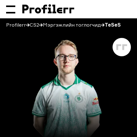
Profilerr
CS2
Мэргэжлийн тоглогчид
TeSeS