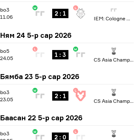
W
L
Stage 3
-
bo3
bo3
2 : 1
11.06
IEM: Cologne Major 2026
Ням 24 5-р сар 2026
L
W
Playoffs
-
bo5
bo5
1 : 3
24.05
CS Asia Championships 2026
Бямба 23 5-р сар 2026
W
L
Playoffs
-
bo3
bo3
2 : 1
23.05
CS Asia Championships 2026
Баасан 22 5-р сар 2026
W
L
Group A
-
bo3
bo3
2 : 0