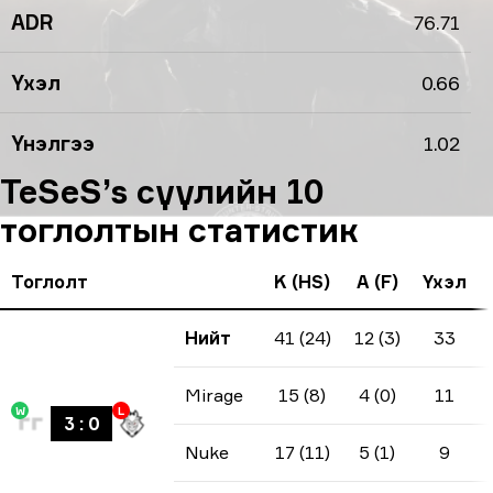
ADR
76.71
Үхэл
0.66
Үнэлгээ
1.02
TeSeS’s сүүлийн 10
тоглолтын статистик
Тоглолт
K (HS)
A (F)
Үхэл
Нийт
41 (24)
12 (3)
33
Mirage
15 (8)
4 (0)
11
W
L
3
:
0
Nuke
17 (11)
5 (1)
9