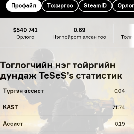
Профайл
Тохиргоо
SteamID
Орло
TeSeS’s профайл
$540 741
0.69
Орлого
Нэг тойрогт алсан тоо
Толг
Тоглогчийн нэг тойргийн
дундаж TeSeS’s статистик
Түргэн ассист
0.04
KAST
71.74
Ассист
0.19