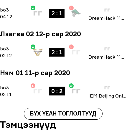
W
L
Group B
-
bo3
bo3
2 : 1
04.12
DreamHack Masters: North America Winter 2020
Лхагва 02 12-р сар 2020
W
L
Group B
-
bo3
bo3
2 : 1
02.12
DreamHack Masters: North America Winter 2020
Ням 01 11-р сар 2020
L
W
Playoffs
-
bo3
bo3
0 : 2
02.11
IEM Beijing Online: North American closed qualifier 2020
БҮХ YEAH ТОГЛОЛТУУД
Тэмцээнүүд