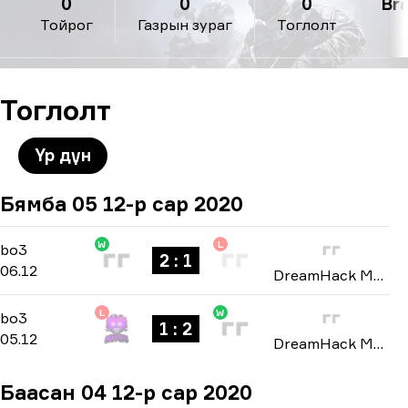
0
0
0
Braz
Тойрог
Газрын зураг
Тоглолт
Тоглолт
Үр дүн
Бямба 05 12-р сар 2020
W
L
Playoffs
-
bo3
bo3
2 : 1
06.12
DreamHack Masters: North America Winter 2020
L
W
Group B
-
bo3
bo3
1 : 2
05.12
DreamHack Masters: North America Winter 2020
Баасан 04 12-р сар 2020