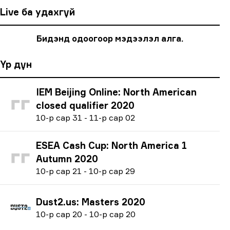
Live ба удахгүй
Бидэнд одоогоор мэдээлэл алга.
Үр дүн
IEM Beijing Online: North American
closed qualifier 2020
1
0-р сар
31
-
1
1-р сар
02
ESEA Cash Cup: North America 1
Autumn 2020
1
0-р сар
21
-
1
0-р сар
29
Dust2.us: Masters 2020
1
0-р сар
20
-
1
0-р сар
20