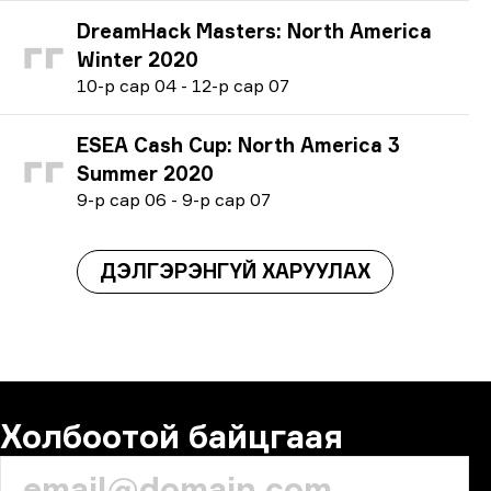
DreamHack Masters: North America
Winter 2020
1
0-р сар
04
-
1
2-р сар
07
ESEA Cash Cup: North America 3
Summer 2020
9
-р сар
06
-
9
-р сар
07
ДЭЛГЭРЭНГҮЙ ХАРУУЛАХ
Холбоотой байцгаая