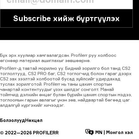
Subscribe хийж бүртгүүлэх
Бүх
эрх
хуулиар
хамгаалагдсан.
Profilerr
руу
холбоос
өгснөөр
материал
ашиглахыг
зөвшөөрнө.
Profilerr-д тавтай морилно уу. Бидний зорилго бол танд CS2
тоглолтууд, CS2 PRO баг, CS2 тоглогчид болон гараг дээрх
CS2 зах зээлтэй холбоотой бусад зүйлсийг удирдахад
туслах зорилготой. Profilerr нь таны цахим спортын
чанартай контентуудыг үзэх шилдэг сонголт. Манай
тоймчид дэлхийн өнцөг булан бүрийн цахим спортын мэдээ,
тоглоомын гарын авлагыг үнэн зөв, найдвартай бөгөөд цаг
алдалгүй хүргэхийг хичээдэг.
Болзолууд
Нөхцөл
MN
|
Монгол хэл
©
2022—
2026
PROFILERR