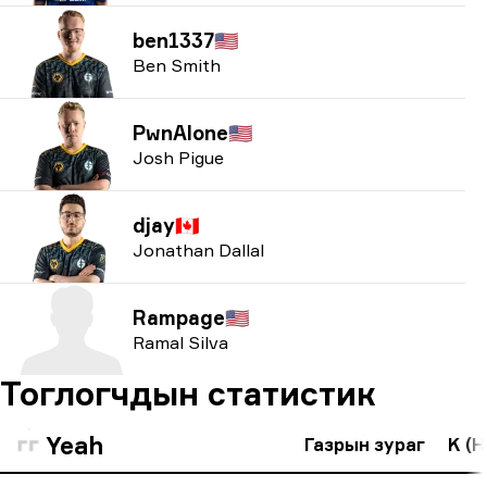
ben1337
🇺🇸
Ben Smith
PwnAlone
🇺🇸
Josh Pigue
djay
🇨🇦
Jonathan Dallal
Rampage
🇺🇸
Ramal Silva
Тоглогчдын статистик
Yeah
Газрын зураг
K (H