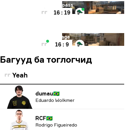
Газрын зураг
Overpass
16 : 19
Газрын зураг
Mirage
16 : 9
Багууд ба тоглогчид
Yeah
dumau
🇧🇷
Eduardo Wolkmer
RCF
🇧🇷
Rodrigo Figueiredo