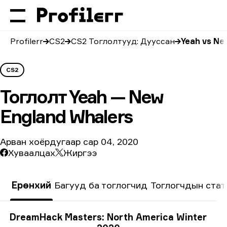
Profilerr
CS2
CS2 Тоглолтууд: Дууссан
Yeah vs Ne
CS2
Тоглолт
Yeah — New
England Whalers
Арван хоёрдугаар сар 04, 2020
Хуваалцах
Жиргээ
Ерөнхий
Багууд ба тоглогчид
Тоглогчдын стат
Тэмцээний мэдээлэл
DreamHack Masters: North America Winter