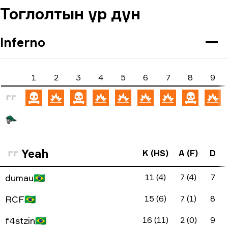
Тоглолтын үр дүн
Inferno
1
2
3
4
5
6
7
8
9
Yeah
K (HS)
A (F)
D
dumau
🇧🇷
11 (4)
7 (4)
7
RCF
🇧🇷
15 (6)
7 (1)
8
f4stzin
🇧🇷
16 (11)
2 (0)
9