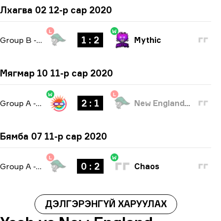
Лхагва 02 12-р сар 2020
L
W
1 : 2
Group B
-
bo3
Mythic
Мягмар 10 11-р сар 2020
W
L
2 : 1
Group A
-
bo3
New England Whalers
Бямба 07 11-р сар 2020
L
W
0 : 2
Group A
-
bo3
Chaos
ДЭЛГЭРЭНГҮЙ ХАРУУЛАХ