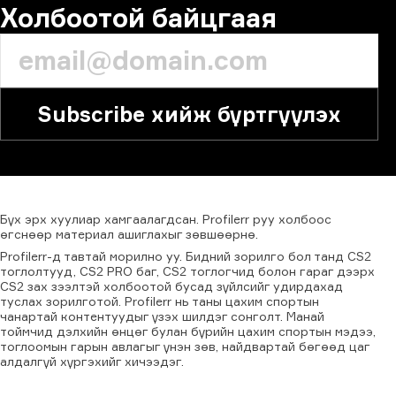
Холбоотой байцгаая
Subscribe хийж бүртгүүлэх
Бүх
эрх
хуулиар
хамгаалагдсан.
Profilerr
руу
холбоос
өгснөөр
материал
ашиглахыг
зөвшөөрнө.
Profilerr-д тавтай морилно уу. Бидний зорилго бол танд CS2
тоглолтууд, CS2 PRO баг, CS2 тоглогчид болон гараг дээрх
CS2 зах зээлтэй холбоотой бусад зүйлсийг удирдахад
туслах зорилготой. Profilerr нь таны цахим спортын
чанартай контентуудыг үзэх шилдэг сонголт. Манай
тоймчид дэлхийн өнцөг булан бүрийн цахим спортын мэдээ,
тоглоомын гарын авлагыг үнэн зөв, найдвартай бөгөөд цаг
алдалгүй хүргэхийг хичээдэг.