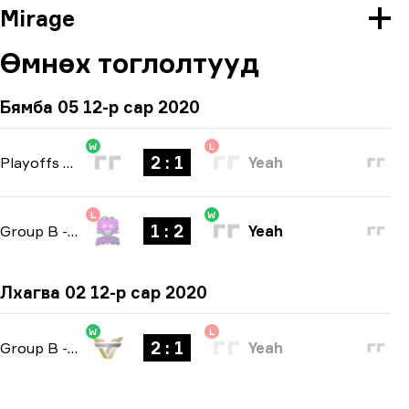
Mirage
Өмнөх тоглолтууд
Бямба 05 12-р сар 2020
W
L
2 : 1
Playoffs
-
bo3
Yeah
L
W
1 : 2
Group B
-
bo3
Yeah
Лхагва 02 12-р сар 2020
W
L
2 : 1
Group B
-
bo3
Yeah