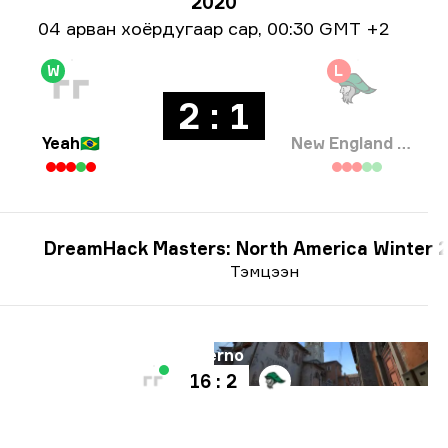
2020
Огнооны мэдээлэл
04 арван хоёрдугаар сар
,
00:30 GMT +2
W
L
2 : 1
Yeah
🇧🇷
New England Whalers
DreamHack Masters: North America Winter 
Тэмцээн
Газрын зураг
Inferno
16 : 2