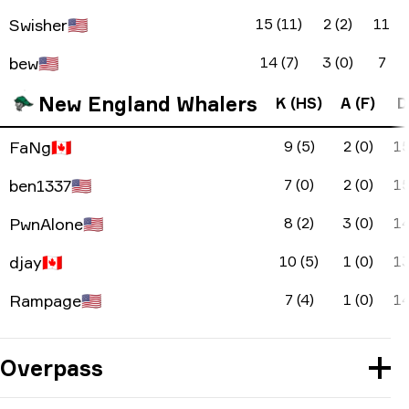
Swisher
🇺🇸
15 (11)
2 (2)
11
bew
🇺🇸
14 (7)
3 (0)
7
New England Whalers
K (HS)
A (F)
D
FaNg
🇨🇦
9 (5)
2 (0)
1
ben1337
🇺🇸
7 (0)
2 (0)
1
PwnAlone
🇺🇸
8 (2)
3 (0)
1
djay
🇨🇦
10 (5)
1 (0)
1
Rampage
🇺🇸
7 (4)
1 (0)
1
Overpass