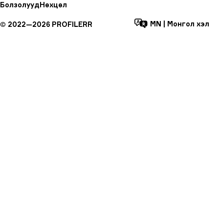
Болзолууд
Нөхцөл
MN
|
Монгол хэл
©
2022—
2026
PROFILERR