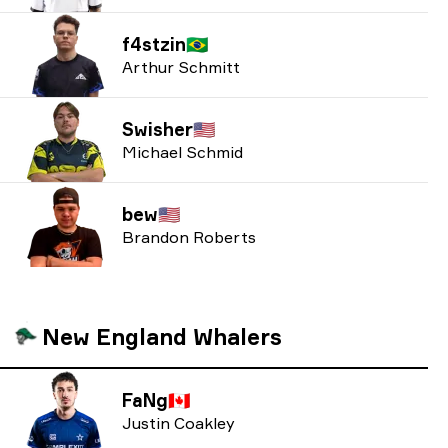
f4stzin
🇧🇷
Arthur Schmitt
Swisher
🇺🇸
Michael Schmid
bew
🇺🇸
Brandon Roberts
New England Whalers
FaNg
🇨🇦
Justin Coakley