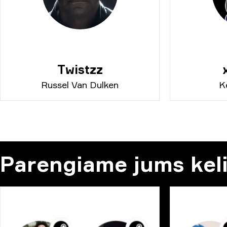
Twistzz
Russel Van Dulken
K
Parengiame jums kelio