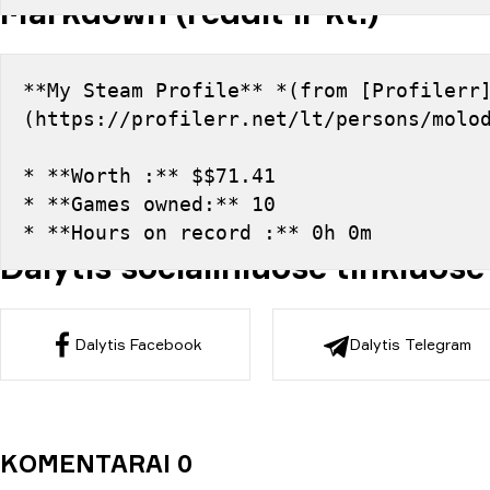
Markdown (reddit ir kt.)
**My Steam Profile** *(from [Profilerr
(https://profilerr.net/lt/persons/molo
* **Worth :** $$71.41
* **Games owned:** 10
* **Hours on record :** 0h 0m
Dalytis socialiniuose tinkluose
Dalytis Facebook
Dalytis Telegram
KOMENTARAI 0