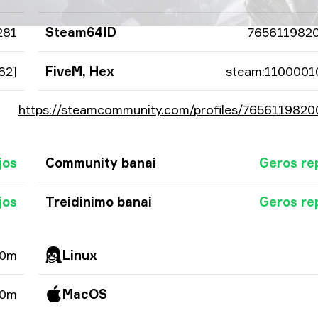
281
Steam64ID
765611982
62]
FiveM, Hex
steam:1100001
https://steamcommunity.com/profiles/765611982
jos
Community banai
Geros re
jos
Treidinimo banai
Geros re
 0m
Linux
 0m
MacOS