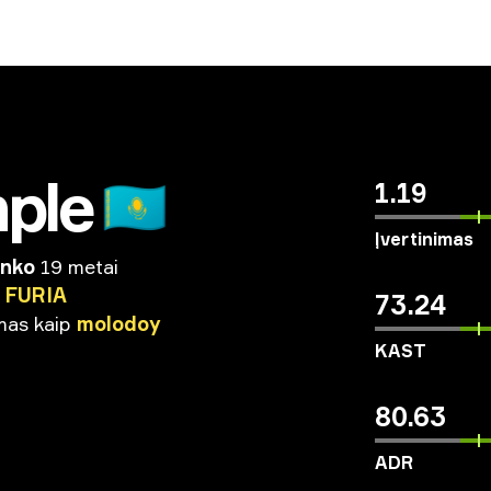
ple
🇰🇿
1.19
Įvertinimas
enko
19 metai
FURIA
73.24
mas
kaip
molodoy
KAST
80.63
ADR