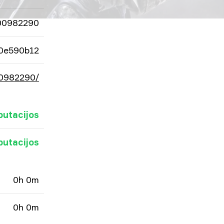
00982290
0e590b12
00982290/
putacijos
putacijos
0h 0m
0h 0m