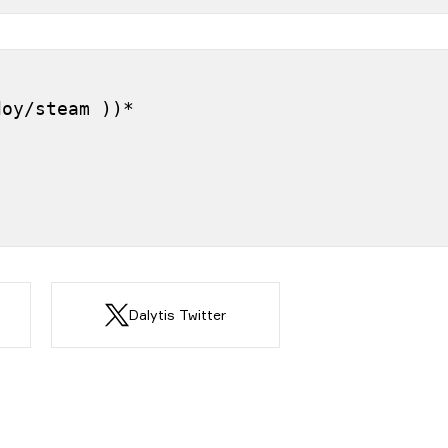
]
doy/steam ))*
Dalytis Twitter