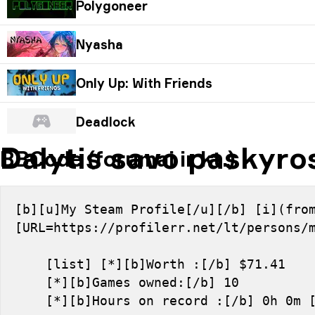
Polygoneer
Nyasha
Only Up: With Friends
Deadlock
Dalytis savo paskyro
BBCode (forumai ir kt.)
[b][u]My Steam Profile[/u][/b] [i](from
[URL=https://profilerr.net/lt/persons/
    [list] [*][b]Worth :[/b] $71.41
    [*][b]Games owned:[/b] 10
    [*][b]Hours on record :[/b] 0h 0m 