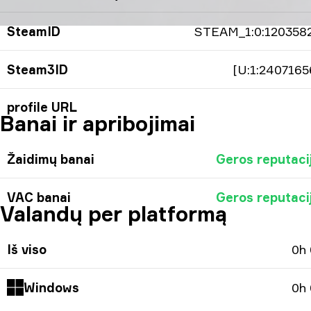
SteamID
STEAM_1:0:120358
Steam3ID
[U:1:2407165
profile URL
Banai ir apribojimai
Žaidimų banai
Geros reputaci
VAC banai
Geros reputaci
Valandų per platformą
Iš viso
0h
Windows
0h