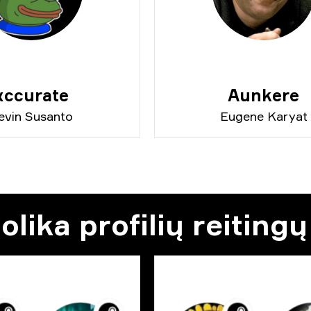
xccurate
Aunkere
evin Susanto
Eugene Karyat
lika profilių reitingų