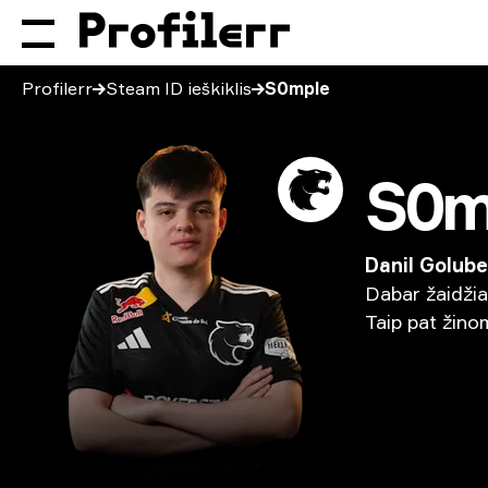
Profilerr
Steam ID ieškiklis
S0mple
S0m
Danil Golub
Dabar
žaidžia
Taip
pat
žino