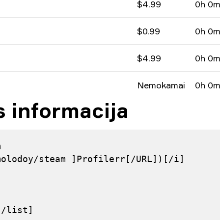
$4.99
0h 0
$0.99
0h 0
$4.99
0h 0
Nemokamai
0h 0
s informacija
 
molodoy/steam ]Profilerr[/URL])[/i]
[/list]