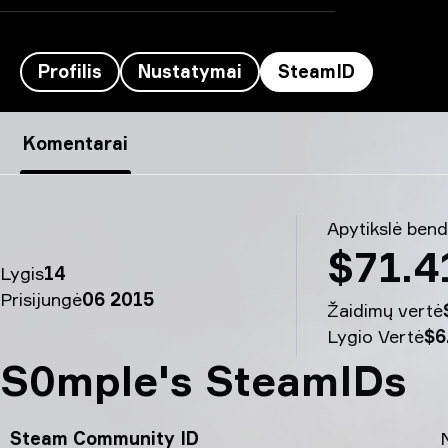
Profilis
Nustatymai
SteamID
molodoy’s SteamID - S0mple
Komentarai
Apytikslė bend
$71.4
Lygis
14
Prisijungė
06 2015
Žaidimų vertė
Lygio Vertė
$6
S0mple's SteamIDs
Steam Community ID