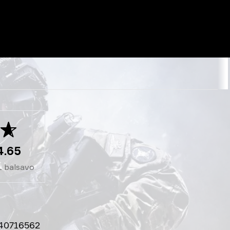
4.65
1
balsavo
40716562