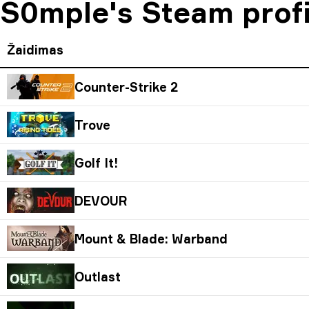
S0mple's Steam profi
Žaidimas
Counter-Strike 2
Trove
Golf It!
DEVOUR
Mount & Blade: Warband
Outlast