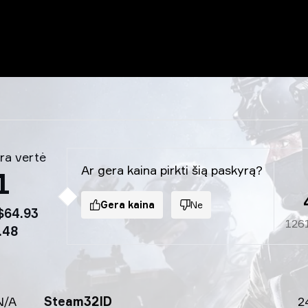
ra vertė
Ar gera kaina pirkti šią paskyrą?
1
Gera kaina
Ne
$64.93
126
.48
N/A
Steam32ID
2