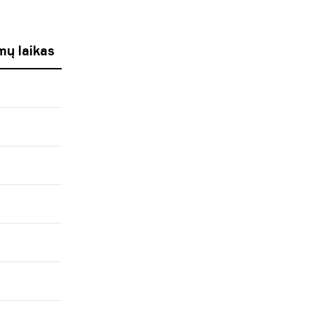
mų laikas
m
m
m
m
m
m